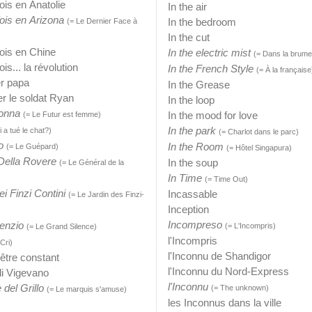
 fois en Anatolie
In the air
 fois en Arizona
In the bedroom
(= Le Dernier Face à
In the cut
 fois en Chine
In the electric mist
(= Dans la brume 
fois... la révolution
In the French Style
(= À la française
er papa
In the Grease
er le soldat Ryan
In the loop
donna
In the mood for love
(= Le Futur est femme)
In the park
 a tué le chat?)
(= Charlot dans le parc)
o
In the Room
(= Le Guépard)
(= Hôtel Singapura)
 Della Rovere
In the soup
(= Le Général de la
In Time
(= Time Out)
dei Finzi Contini
Incassable
(= Le Jardin des Finzi-
Inception
Incompreso
lenzio
(= L'Incompris)
(= Le Grand Silence)
l'Incompris
Cri)
l'Inconnu de Shandigor
'être constant
l'Inconnu du Nord-Express
di Vigevano
l'Inconnu
 del Grillo
(= The unknown)
(= Le marquis s'amuse)
les Inconnus dans la ville