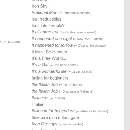
Iron Sky
Irrational Man
(= L'Homme irrationnel)
les Irréductibles
Isn't Life Terrible?
It all came true
(= Rendez-vous à minuit)
It happened one night
(= New York - Miami)
e
(= Le Grand
It happened tomorrow
(= C'est arrivé demain)
It Must Be Heaven
It's a Free World...
It's a Gift
(= Une riche affaire)
It's a wonderful life
(= La vie est belle)
Italian for beginners
the Italian Job
(= L'or se barre)
the Italian Job
(= Braquage à l'italienne)
Italianetz
(= L'Italien)
l'Italien
Italiensk for begyndere
(= Italian for beginners)
Itinéraire d'un enfant gâté
Ivan Groznyy
(= Ivan le terrible)