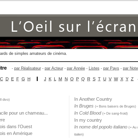
gards de simples amateurs de cinéma.
itre
-
par Réalisateur
-
par Acteur
-
par Année
-
Listes
-
par Pays
-
par Note
I
C
D
E
F
G
H
J
K
L
M
N
O
P
Q
R
S
T
U
V
W
X
Y
Z
In Another Country
Il divo)
In Bruges
(= Bons baisers de Bruges)
facile pour un chameau...
In Cold Blood
(= De sang-froid)
ère
In my country
 fois dans l'Ouest
In nome del popolo italiano
(= Au
 fois en Amérique
italien)