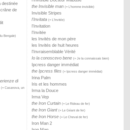
a destinée
the Invisible man
(= L'homme invisible)
 crâne de
Invisible Stripes
l'Invitata
(= L'Invitée)
it
l'Invitation
l'Invitée
 du Bengale)
les Invités de mon père
les Invités de huit heures
l'Invraisemblable Vérité
Io la conoscevo bene
(= Je la connaissais bien)
Ipcress danger immédiat
the Ipcress files
(= Ipcress danger immédiat)
)
Irina Palm
erienze di
Iris et les hommes
(= Casanova, un
Irma la Douce
Irma Vep
the Iron Curtain
(= Le Rideau de fer)
the Iron Giant
(= Le Géant de fer)
the Iron Horse
(= Le Cheval de fer)
Iron Man 2
Iron Man