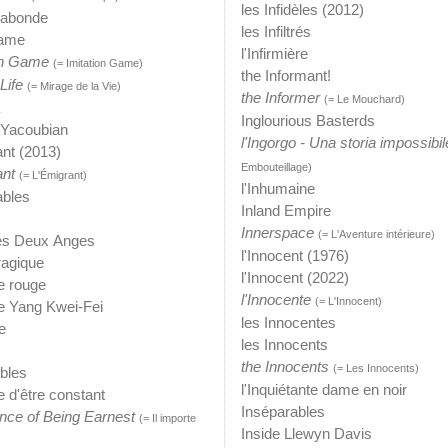
les Infidèles (2012)
gabonde
les Infiltrés
Game
l'Infirmière
ion Game
(= Imitation Game)
the Informant!
Life
(= Mirage de la Vie)
the Informer
(= Le Mouchard)
Inglourious Basterds
 Yacoubian
l'Ingorgo - Una storia impossibil
nt (2013)
Embouteillage)
ant
(= L'Émigrant)
l'Inhumaine
bles
Inland Empire
Innerspace
(= L'Aventure intérieure)
es Deux Anges
l'Innocent (1976)
ragique
l'Innocent (2022)
ce rouge
l'Innocente
(= L'Innocent)
ce Yang Kwei-Fei
les Innocentes
e
les Innocents
the Innocents
(= Les Innocents)
bles
l'Inquiétante dame en noir
e d'être constant
Inséparables
nce of Being Earnest
(= Il importe
Inside Llewyn Davis
)