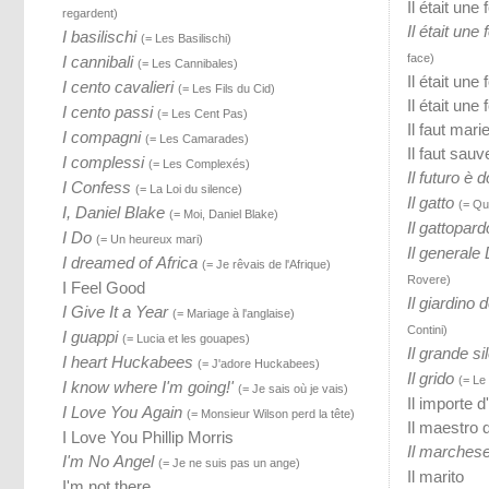
Il était une
regardent)
Il était une
I basilischi
(= Les Basilischi)
face)
I cannibali
(= Les Cannibales)
Il était une
I cento cavalieri
(= Les Fils du Cid)
Il était une 
I cento passi
(= Les Cent Pas)
Il faut mari
I compagni
(= Les Camarades)
Il faut sauv
I complessi
(= Les Complexés)
Il futuro è 
I Confess
(= La Loi du silence)
Il gatto
(= Qui
I, Daniel Blake
(= Moi, Daniel Blake)
Il gattopard
I Do
(= Un heureux mari)
Il generale
I dreamed of Africa
(= Je rêvais de l'Afrique)
Rovere)
I Feel Good
Il giardino 
I Give It a Year
(= Mariage à l'anglaise)
Contini)
I guappi
(= Lucia et les gouapes)
Il grande si
I heart Huckabees
(= J'adore Huckabees)
Il grido
(= Le 
I know where I'm going!'
(= Je sais où je vais)
Il importe d
I Love You Again
(= Monsieur Wilson perd la tête)
Il maestro 
I Love You Phillip Morris
Il marchese
I'm No Angel
(= Je ne suis pas un ange)
Il marito
I'm not there