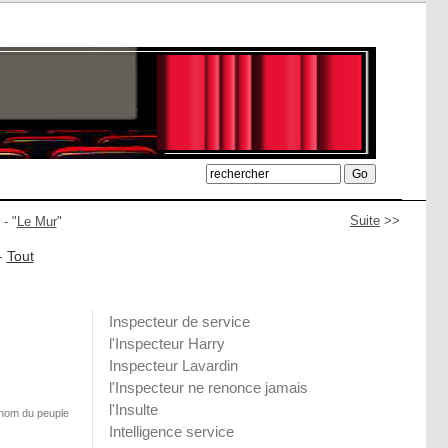
Suite
>>
- "
Le Mur
"
-
Tout
Inspecteur de service
l'Inspecteur Harry
Inspecteur Lavardin
l'Inspecteur ne renonce jamais
l'Insulte
 nom du peuple
Intelligence service