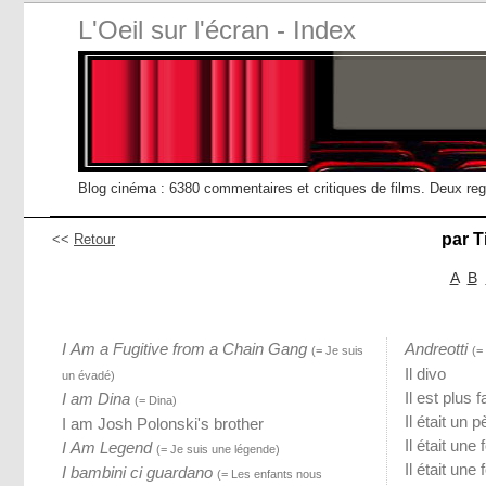
L'Oeil sur l'écran - Index
Blog cinéma : 6380 commentaires et critiques de films. Deux re
par T
<<
Retour
A
B
I Am a Fugitive from a Chain Gang
Andreotti
(= Je suis
(= 
Il divo
un évadé)
Il est plus 
I am Dina
(= Dina)
Il était un p
I am Josh Polonski's brother
Il était une
I Am Legend
(= Je suis une légende)
Il était une
I bambini ci guardano
(= Les enfants nous