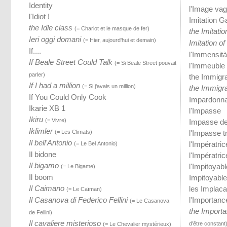
Identity
l'Image va
l'Idiot !
Imitation 
the Idle class
(= Charlot et le masque de fer)
the Imitat
Ieri oggi domani
(= Hier, aujourd'hui et demain)
Imitation of 
If....
l'Immensità
If Beale Street Could Talk
(= Si Beale Street pouvait
l'Immeuble
parler)
the Immigra
If I had a million
(= Si j'avais un million)
the Immigr
If You Could Only Cook
Impardonna
Ikarie XB 1
l'Impasse
Ikiru
(= Vivre)
Impasse d
Iklimler
(= Les Climats)
l'Impasse t
Il bell'Antonio
l'Impératri
(= Le Bel Antonio)
Il bidone
l'Impératri
Il bigamo
l'Impitoyabl
(= Le Bigame)
Il boom
Impitoyable
Il Caimano
les Implaca
(= Le Caïman)
Il Casanova di Federico Fellini
l'Importanc
(= Le Casanova
the Importa
de Fellini)
Il cavaliere misterioso
d'être constant
(= Le Chevalier mystérieux)