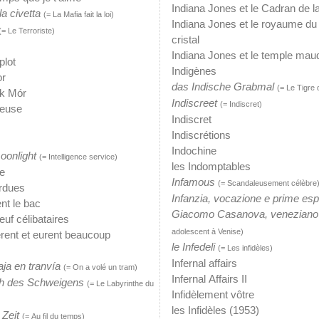
Indiana Jones et le Cadran de l
la civetta
(= La Mafia fait la loi)
Indiana Jones et le royaume du
(= Le Terroriste)
cristal
Indiana Jones et le temple maud
plot
Indigènes
or
das Indische Grabmal
(= Le Tigre
ck Mór
Indiscreet
(= Indiscret)
ieuse
Indiscret
Indiscrétions
Indochine
moonlight
(= Intelligence service)
les Indomptables
te
Infamous
(= Scandaleusement célèbre
erdues
Infanzia, vocazione e prime esp
ent le bac
Giacomo Casanova, veneziano
neuf célibataires
adolescent à Venise)
èrent et eurent beaucoup
le Infedeli
(= Les infidèles)
Infernal affairs
iaja en tranvía
(= On a volé un tram)
Infernal Affairs II
th des Schweigens
(= Le Labyrinthe du
Infidèlement vôtre
les Infidèles (1953)
 Zeit
(= Au fil du temps)