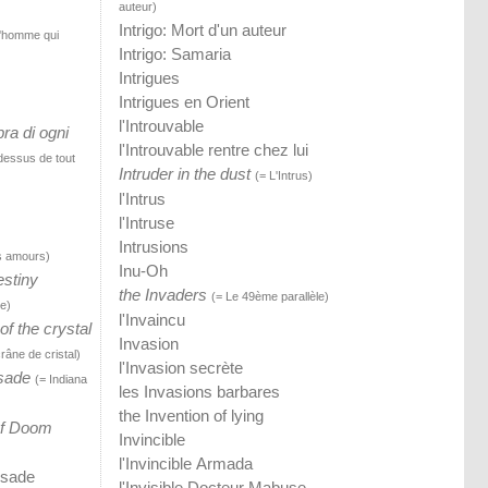
auteur)
Intrigo: Mort d'un auteur
L'homme qui
Intrigo: Samaria
Intrigues
)
Intrigues en Orient
l'Introuvable
pra di ogni
l'Introuvable rentre chez lui
dessus de tout
Intruder in the dust
(= L'Intrus)
l'Intrus
l'Intruse
Intrusions
os amours)
Inu-Oh
estiny
the Invaders
(= Le 49ème parallèle)
ée)
l'Invaincu
f the crystal
Invasion
râne de cristal)
l'Invasion secrète
usade
(= Indiana
les Invasions barbares
the Invention of lying
of Doom
Invincible
l'Invincible Armada
isade
l'Invisible Docteur Mabuse