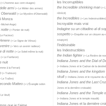
les Incorruptibles
(= L'homme aux cent visages)
the Incredible shrinking man
delle armi
(= 
(= Le Métier des armes)
di Oberwald
rétrécit)
(= Le Mystère d'Oberwald)
the Incredibles
di Monza
(= Les Indestructibles
Incroyable mais vrai
= Michel-Ange)
Indagine su un cittadino al di so
i notte
(= Portier de nuit)
sospetto
(= Enquête sur un citoyen au-
 Le Facteur)
 Venere
soupçon)
(= Le Signe de Vénus)
l'Indésirable
vvenire
(= Vers un avenir radieux)
les Indestructibles
e di notte
(= Le Soleil même la nuit)
the Indian fighter
(= La Rivière de n
(= Le Fanfaron)
Indiana Jones and the Dial of D
ne nuit
(= Indiana Jones et le Cadran de la destin
omme à la Ferrari)
Indiana Jones and the kingdom o
o
(= Trahison)
skull
(= Indiana Jones et le royaume du c
= Le Traître)
Indiana Jones and the Last Cr
 secondo Matteo
(= L'Évangile selon
Jones et la dernière croisade)
Indiana Jones and the Temple 
 Le Veuf)
(= Indiana Jones et le temple maudit)
Indiana Jones et la dernière cro
temps que je t'aime