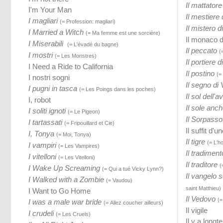
Il mattatore
I'm Your Man
Il mestiere 
I magliari
(= Profession: magliari)
Il mistero 
I Married a Witch
(= Ma femme est une sorcière)
Il monaco 
I Miserabili
(= L'évadé du bagne)
Il peccato
(
I mostri
(= Les Monstres)
Il portiere d
I Need a Ride to California
Il postino
(=
I nostri sogni
Il segno di
I pugni in tasca
(= Les Poings dans les poches)
Il sol dell'a
I, robot
Il sole anch
I soliti ignoti
(= Le Pigeon)
Il Sorpasso
I tartassati
(= Fripouillard et Cie)
Il suffit d'u
I, Tonya
(= Moi, Tonya)
Il tigre
(= L'h
I vampiri
(= Les Vampires)
Il tradiment
I vitelloni
(= Les Vitelloni)
Il traditore
(
I Wake Up Screaming
(= Qui a tué Vicky Lynn?)
Il vangelo
I Walked with a Zombie
(= Vaudou)
saint Matthieu)
I Want to Go Home
Il Vedovo
(=
I was a male war bride
(= Allez coucher ailleurs)
Il vigile
I crudeli
(= Les Cruels)
Il y a long