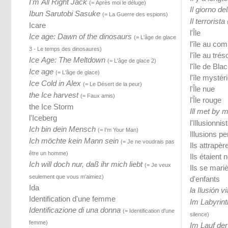
I'm All Right Jack
(= Après moi le déluge)
Il giorno del
Ibun Sarutobi Sasuke
(= La Guerre des espions)
Il terrorista
Icare
l'Île
Ice age: Dawn of the dinosaurs
(= L'âge de glace
l'île au com
3 - Le temps des dinosaures)
l'île au trés
Ice Age: The Meltdown
(= L'âge de glace 2)
l'île de Bla
Ice age
(= L'âge de glace)
l'île mystér
Ice Cold in Alex
(= Le Désert de la peur)
l'Île nue
the Ice harvest
(= Faux amis)
l'Île rouge
the Ice Storm
Ill met by 
l'Iceberg
l'Illusionnis
Ich bin dein Mensch
(= I'm Your Man)
Illusions p
Ich möchte kein Mann sein
(= Je ne voudrais pas
Ils attrapèr
être un homme)
Ils étaient 
Ich will doch nur, daß ihr mich liebt
(= Je veux
Ils se mari
seulement que vous m'aimiez)
d'enfants
Ida
la Ilusión v
Identification d'une femme
Im Labyrin
Identificazione di una donna
(= Identification d'une
silence)
femme)
Im Lauf der