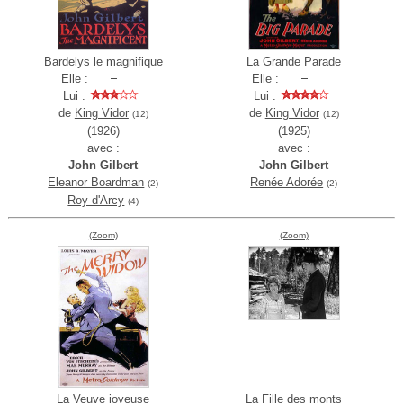
Bardelys le magnifique
La Grande Parade
Elle :
Elle :
Lui :
Lui :
de
King Vidor
de
King Vidor
(12)
(12)
(1926)
(1925)
avec :
avec :
John Gilbert
John Gilbert
Eleanor Boardman
Renée Adorée
(2)
(2)
Roy d'Arcy
(4)
(Zoom)
(Zoom)
La Veuve joyeuse
La Fille des monts