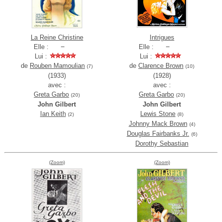
La Reine Christine
Intrigues
Elle :
Elle :
Lui :
Lui :
de
Rouben Mamoulian
de
Clarence Brown
(7)
(10)
(1933)
(1928)
avec :
avec :
Greta Garbo
Greta Garbo
(20)
(20)
John Gilbert
John Gilbert
Ian Keith
Lewis Stone
(2)
(8)
Johnny Mack Brown
(4)
Douglas Fairbanks Jr.
(6)
Dorothy Sebastian
(Zoom)
(Zoom)