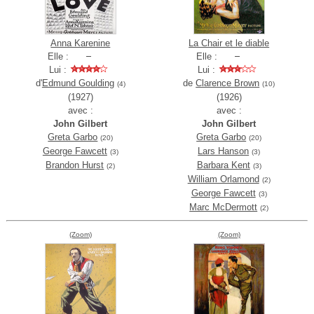
Anna Karenine
La Chair et le diable
Elle :
Elle :
Lui :
Lui :
d'
Edmund Goulding
de
Clarence Brown
(4)
(10)
(1927)
(1926)
avec :
avec :
John Gilbert
John Gilbert
Greta Garbo
Greta Garbo
(20)
(20)
George Fawcett
Lars Hanson
(3)
(3)
Brandon Hurst
Barbara Kent
(2)
(3)
William Orlamond
(2)
George Fawcett
(3)
Marc McDermott
(2)
(Zoom)
(Zoom)