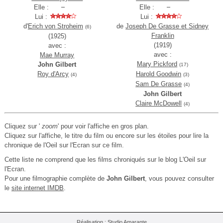
Elle :
Elle :
Lui :
Lui :
d'
Erich von Stroheim
de
Joseph De Grasse et Sidney
(6)
Franklin
(1925)
(1919)
avec :
avec :
Mae Murray
Mary Pickford
John Gilbert
(17)
Roy d'Arcy
Harold Goodwin
(4)
(3)
Sam De Grasse
(4)
John Gilbert
Claire McDowell
(4)
Cliquez sur '
zoom
' pour voir l'affiche en gros plan.
Cliquez sur l'affiche, le titre du film ou encore sur les étoiles pour lire la
chronique de l'Oeil sur l'Ecran sur ce film.
Cette liste ne comprend que les films chroniqués sur le blog L'Oeil sur
l'Ecran.
Pour une filmographie complète de
John Gilbert
, vous pouvez consulter
le
site internet IMDB
.
Réalisation :
Studio Amarante