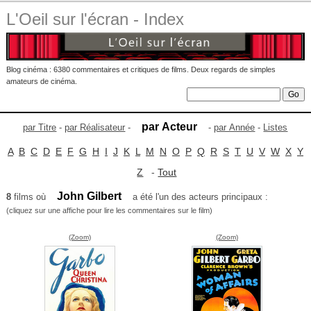
L'Oeil sur l'écran - Index
Blog cinéma : 6380 commentaires et critiques de films. Deux regards de simples
amateurs de cinéma.
par Acteur
par Titre
-
par Réalisateur
-
-
par Année
-
Listes
A
B
C
D
E
F
G
H
I
J
K
L
M
N
O
P
Q
R
S
T
U
V
W
X
Y
Z
-
Tout
John Gilbert
8
films où
a été l'un des acteurs principaux :
(cliquez sur une affiche pour lire les commentaires sur le film)
(Zoom)
(Zoom)