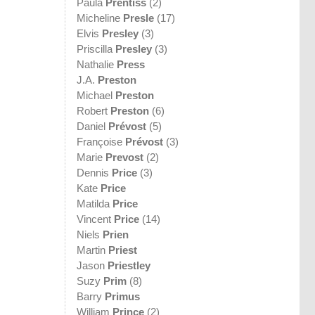
Paula
Prentiss
(2)
Micheline
Presle
(17)
Elvis
Presley
(3)
Priscilla
Presley
(3)
Nathalie
Press
J.A.
Preston
Michael
Preston
Robert
Preston
(6)
Daniel
Prévost
(5)
Françoise
Prévost
(3)
Marie
Prevost
(2)
Dennis
Price
(3)
Kate
Price
Matilda
Price
Vincent
Price
(14)
Niels
Prien
Martin
Priest
Jason
Priestley
Suzy
Prim
(8)
Barry
Primus
William
Prince
(2)