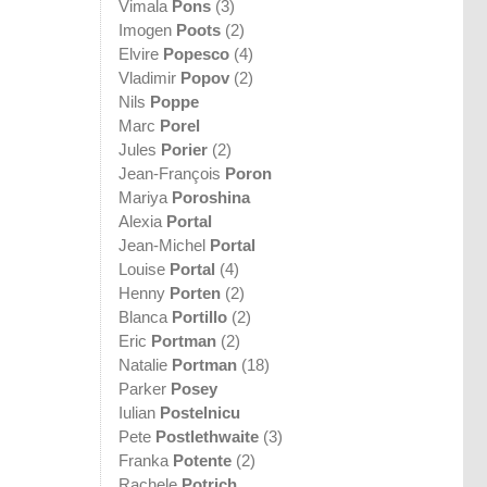
Vimala
Pons
(3)
Imogen
Poots
(2)
Elvire
Popesco
(4)
Vladimir
Popov
(2)
Nils
Poppe
Marc
Porel
Jules
Porier
(2)
Jean-François
Poron
Mariya
Poroshina
Alexia
Portal
Jean-Michel
Portal
Louise
Portal
(4)
Henny
Porten
(2)
Blanca
Portillo
(2)
Eric
Portman
(2)
Natalie
Portman
(18)
Parker
Posey
Iulian
Postelnicu
Pete
Postlethwaite
(3)
Franka
Potente
(2)
Rachele
Potrich