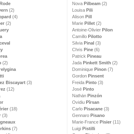
 Rode
Nova
Pilbeam
(2)
vern
(2)
Louisa
Pili
ppard
(4)
Alison
Pill
er
(2)
Marie
Pillet
(2)
uery
Antoine-Olivier
Pilon
a
Camillo
Pilotto
ceval
Silvia
Pinal
(3)
cy
Chris
Pine
(6)
rea
Patrick
Pineau
o
(2)
Jada
Pinkett Smith
(2)
relygina
Dominique
Pinon
(7)
ti
Gordon
Pinsent
ez Biscayart
(3)
Freida
Pinto
(3)
rez
(12)
José
Pinto
a
Nathán
Pinzón
er
Ovidiu
Pîrsan
rier
(18)
Carlo
Pisacane
(3)
r
(3)
Gennaro
Pisano
igneaux
Marie-France
Pisier
(11)
rkins
(7)
Luigi
Pistilli