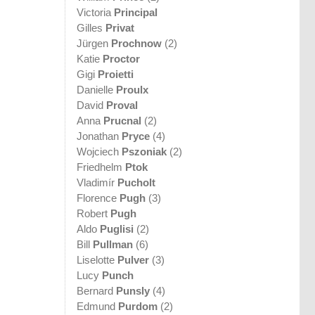
Victoria
Principal
Gilles
Privat
Jürgen
Prochnow
(2)
Katie
Proctor
Gigi
Proietti
Danielle
Proulx
David
Proval
Anna
Prucnal
(2)
Jonathan
Pryce
(4)
Wojciech
Pszoniak
(2)
Friedhelm
Ptok
Vladimír
Pucholt
Florence
Pugh
(3)
Robert
Pugh
Aldo
Puglisi
(2)
Bill
Pullman
(6)
Liselotte
Pulver
(3)
Lucy
Punch
Bernard
Punsly
(4)
Edmund
Purdom
(2)