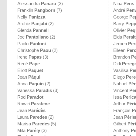
Alessandra
Panaro
(3)
Nina
Pens
Franklin
Pangborn
(7)
André
Pen
Nelly
Panizza
George
Pe
Archie
Panjabi
(2)
Barry
Pepp
Glenda
Pannell
Olivier
Peq
Joe
Pantoliano
(2)
Elda
Peralt
Paolo
Paoloni
Jeroen
Per
Christophe
Paou
(2)
Eileen
Per
Irene
Papas
(3)
Brandon
Pe
René
Pape
Didi
Pereg
Eliott
Paquet
Vasilisa
Pe
Jean
Pâqui
Diego
Peret
Anna
Paquin
(2)
Nahuel
Pér
Vanessa
Paradis
(3)
Vincent
Pe
Rod
Paradot
Issa
Peric
Rawiri
Paratene
Arthur
Péri
Jean
Parédès
François
Pé
Laura
Paredes
(2)
Jean
Périe
Marisa
Paredes
(5)
Gilbert
Pér
Mila
Parély
(3)
Anthony
Pe