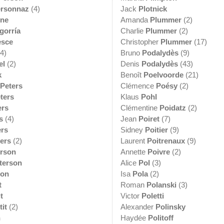
rsonnaz
(4)
Jack
Plotnick
nne
Amanda
Plummer
(2)
gorría
Charlie
Plummer
(2)
esce
Christopher
Plummer
(17)
4)
Bruno
Podalydès
(9)
el
(2)
Denis
Podalydès
(43)
k
Benoît
Poelvoorde
(21)
Peters
Clémence
Poésy
(2)
ters
Klaus
Pohl
ers
Clémentine
Poidatz
(2)
s
(4)
Jean
Poiret
(7)
ers
Sidney
Poitier
(9)
ers
(2)
Laurent
Poitrenaux
(9)
erson
Annette
Poivre
(2)
terson
Alice
Pol
(3)
son
Isa
Pola
(2)
t
Roman
Polanski
(3)
t
Victor
Poletti
tit
(2)
Alexander
Polinsky
n
Haydée
Politoff