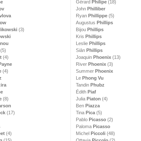
se
Gérard
Philipe
(18)
ov
John
Philliber
vlova
Ryan
Phillippe
(5)
low
Augustus
Phillips
ikowski
(3)
Bijou
Phillips
owski
Kris
Phillips
inou
Leslie
Phillips
(5)
Siân
Phillips
t
(4)
Joaquin
Phoenix
(13)
Payne
River
Phoenix
(3)
e
(4)
Summer
Phoenix
z
Le
Phong Vu
ira
Tandin
Phubz
ce
Édith
Piaf
e
(8)
Julia
Piaton
(4)
arson
Ben
Piazza
ck
(17)
Tina
Pica
(5)
Pablo
Picasso
(2)
s
Paloma
Picasso
et
(4)
Michel
Piccoli
(48)
g
(15)
Ottavia
Piccolo
(2)