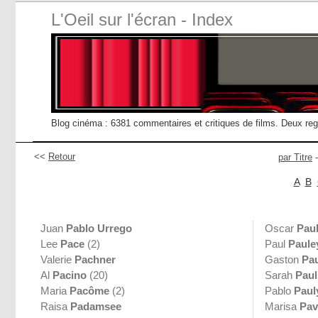
L'Oeil sur l'écran - Index
Blog cinéma : 6381 commentaires et critiques de films. Deux re
<<
Retour
par Titre
A
B
Juan
Pablo Urrego
Oscar
Pau
Lee
Pace
(2)
Paul
Paule
Valerie
Pachner
Gaston
Pa
Al
Pacino
(20)
Sarah
Pau
Maria
Pacôme
(2)
Pablo
Paul
Raisa
Padamsee
Marisa
Pav