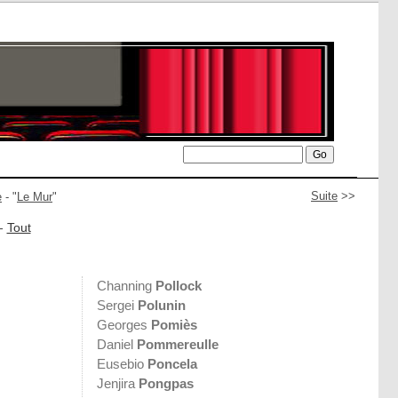
Suite
>>
e
- "
Le Mur
"
-
Tout
Channing
Pollock
Sergei
Polunin
Georges
Pomiès
Daniel
Pommereulle
Eusebio
Poncela
Jenjira
Pongpas