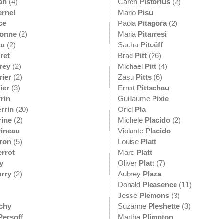
an
(4)
Caren
Pistorius
(2)
ernel
Mario
Pisu
ce
Paola
Pitagora
(2)
ronne
(2)
Maria
Pitarresi
au
(2)
Sacha
Pitoëff
ret
Brad
Pitt
(26)
rey
(2)
Michael
Pitt
(4)
rier
(2)
Zasu
Pitts
(6)
ier
(3)
Ernst
Pittschau
rin
Guillaume
Pixie
rrin
(20)
Oriol
Pla
rine
(2)
Michele
Placido
(2)
rineau
Violante
Placido
ron
(5)
Louise
Platt
errot
Marc
Platt
y
Oliver
Platt
(7)
erry
(2)
Aubrey
Plaza
Donald
Pleasence
(11)
Jesse
Plemons
(3)
chy
Suzanne
Pleshette
(3)
Persoff
Martha
Plimpton