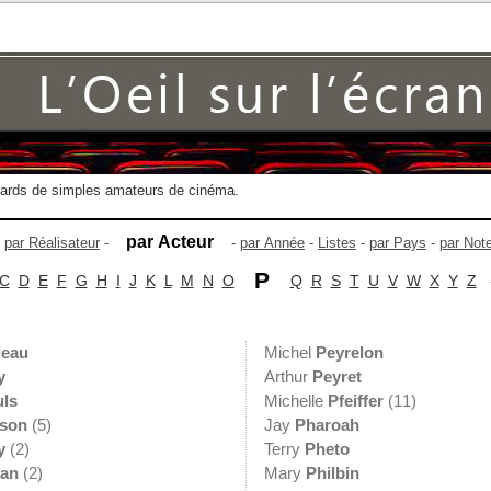
gards de simples amateurs de cinéma.
par Acteur
-
par Réalisateur
-
-
par Année
-
Listes
-
par Pays
-
par Not
P
C
D
E
F
G
H
I
J
K
L
M
N
O
Q
R
S
T
U
V
W
X
Y
Z
leau
Michel
Peyrelon
y
Arthur
Peyret
uls
Michelle
Pfeiffer
(11)
lson
(5)
Jay
Pharoah
y
(2)
Terry
Pheto
an
(2)
Mary
Philbin