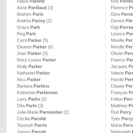
Flavio
Parenti
Ron
Perlm
Anne
Parillaud
(3)
Florence
P
Ibrahim
Paris
Gino
Perni
Andréa
Parisy
(2)
Denise
Pé
Grace
Park
Gigi
Perre
Reg
Park
Léonce
Per
Cecil
Parker
(5)
Mireille
Per
Eleanor
Parker
(6)
Mireille
Per
Jean
Parker
(3)
Olivier
Perr
Mary-Louise
Parker
Francis
Per
Molly
Parker
Jacques
Pe
Nathaniel
Parker
Valerie
Per
Nico
Parker
Harold
Per
Barbara
Parkins
Claude
Per
Katherine
Parkinson
François
P
Larry
Parks
(2)
Felton
Perr
Dita
Parlo
(3)
Matthew
P
Julie-Marie
Parmentier
(2)
Rod
Perry
Cécilia
Paroldi
Tyler
Perry
Teyonah
Parris
Maria
Pers
James
Parrott
Nehemiah