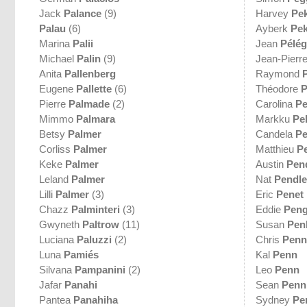
Jack
Palance
(9)
Harvey
Pe
Palau
(6)
Ayberk
Pe
Marina
Palii
Jean
Pélég
Michael
Palin
(9)
Jean-Pierr
Anita
Pallenberg
Raymond
P
Eugene
Pallette
(6)
Théodore
P
Pierre
Palmade
(2)
Carolina
Pe
Mimmo
Palmara
Markku
Pel
Betsy
Palmer
Candela
P
Corliss
Palmer
Matthieu
P
Keke
Palmer
Austin
Pen
Leland
Palmer
Nat
Pendle
Lilli
Palmer
(3)
Eric
Penet
Chazz
Palminteri
(3)
Eddie
Pen
Gwyneth
Paltrow
(11)
Susan
Pen
Luciana
Paluzzi
(2)
Chris
Penn
Luna
Pamiés
Kal
Penn
Silvana
Pampanini
(2)
Leo
Penn
Jafar
Panahi
Sean
Penn
Pantea
Panahiha
Sydney
Pe