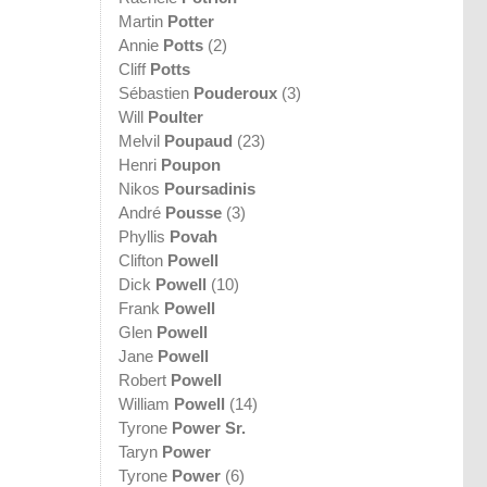
Martin
Potter
Annie
Potts
(2)
Cliff
Potts
Sébastien
Pouderoux
(3)
Will
Poulter
Melvil
Poupaud
(23)
Henri
Poupon
Nikos
Poursadinis
André
Pousse
(3)
Phyllis
Povah
Clifton
Powell
Dick
Powell
(10)
Frank
Powell
Glen
Powell
Jane
Powell
Robert
Powell
William
Powell
(14)
Tyrone
Power Sr.
Taryn
Power
Tyrone
Power
(6)