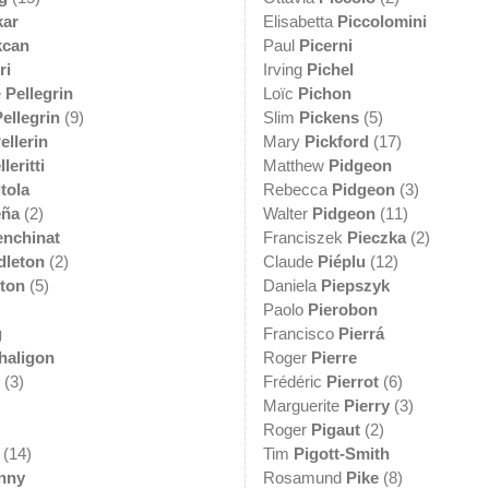
kar
Elisabetta
Piccolomini
kcan
Paul
Picerni
ri
Irving
Pichel
e
Pellegrin
Loïc
Pichon
ellegrin
(9)
Slim
Pickens
(5)
ellerin
Mary
Pickford
(17)
lleritti
Matthew
Pidgeon
tola
Rebecca
Pidgeon
(3)
eña
(2)
Walter
Pidgeon
(11)
enchinat
Franciszek
Pieczka
(2)
dleton
(2)
Claude
Piéplu
(12)
ton
(5)
Daniela
Piepszyk
Paolo
Pierobon
g
Francisco
Pierrá
haligon
Roger
Pierre
(3)
Frédéric
Pierrot
(6)
Marguerite
Pierry
(3)
Roger
Pigaut
(2)
(14)
Tim
Pigott-Smith
nny
Rosamund
Pike
(8)