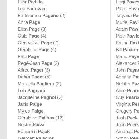
Pilar
Padilla
Luigi
Pave
Lea
Padovani
Pavel
Pavl
Bartolomeo
Pagano
(2)
Tatyana
Pa
Anita
Page
Muriel
Pav
Ellen
Page
(3)
Adam
Pawl
Gale
Page
(4)
Piotr
Pawl
Geneviève
Page
(7)
Katina
Pax
Geraldine
Page
(4)
Bill
Paxton
Patti
Page
Manu
Paye
Regé-Jean
Page
(2)
Alexander
Alfred
Paget
(3)
John
Payn
Debra
Paget
(5)
Adriana
Pa
Marcello
Pagliero
(2)
Nelofer
Paz
Lola
Pagnani
Alice
Pear
Jacqueline
Pagnol
(2)
Guy
Pearc
Janis
Paige
Virginia
Pe
Myles
Paige
Gregory
Pe
Géraldine
Pailhas
(12)
Josh
Peck
Nestor
Paiva
Joan
Peer
Benjamin
Pajak
Amanda
Pe
Germán
Palacios
Simon
Peg