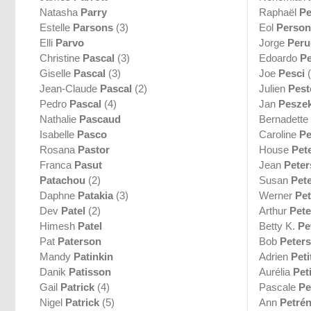
Natasha
Parry
Raphaël
Pe
Estelle
Parsons
(3)
Eol
Perso
Elli
Parvo
Jorge
Peru
Christine
Pascal
(3)
Edoardo
P
Giselle
Pascal
(3)
Joe
Pesci
(
Jean-Claude
Pascal
(2)
Julien
Pest
Pedro
Pascal
(4)
Jan
Pesze
Nathalie
Pascaud
Bernadette
Isabelle
Pasco
Caroline
Pe
Rosana
Pastor
House
Pet
Franca
Pasut
Jean
Peter
Patachou
(2)
Susan
Pet
Daphne
Patakia
(3)
Werner
Pet
Dev
Patel
(2)
Arthur
Pet
Himesh
Patel
Betty K.
Pe
Pat
Paterson
Bob
Peter
Mandy
Patinkin
Adrien
Peti
Danik
Patisson
Aurélia
Peti
Gail
Patrick
(4)
Pascale
Pe
Nigel
Patrick
(5)
Ann
Petré