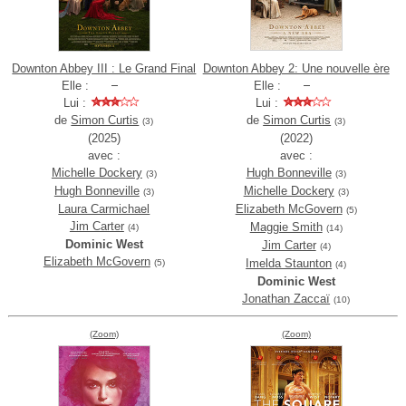
Downton Abbey III : Le Grand Final
Downton Abbey 2: Une nouvelle ère
Elle :
Elle :
Lui :
Lui :
de
Simon Curtis
de
Simon Curtis
(3)
(3)
(2025)
(2022)
avec :
avec :
Michelle Dockery
Hugh Bonneville
(3)
(3)
Hugh Bonneville
Michelle Dockery
(3)
(3)
Laura Carmichael
Elizabeth McGovern
(5)
Jim Carter
Maggie Smith
(4)
(14)
Dominic West
Jim Carter
(4)
Elizabeth McGovern
Imelda Staunton
(5)
(4)
Dominic West
Jonathan Zaccaï
(10)
(Zoom)
(Zoom)