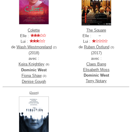
Colette
The Square
Elle :
Elle :
Lui :
Lui :
de
Wash Westmoreland
de
Ruben Östlund
(2)
(3)
(2018)
(2017)
avec :
avec :
Keira Knightley
Claes Bang
(9)
Elisabeth Moss
Dominic West
Dominic West
Fiona Shaw
(3)
Terry Notary
Denise Gough
(Zoom)