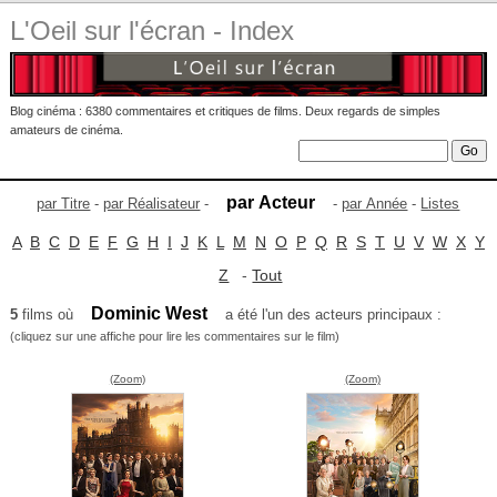
L'Oeil sur l'écran - Index
Blog cinéma : 6380 commentaires et critiques de films. Deux regards de simples
amateurs de cinéma.
par Acteur
par Titre
-
par Réalisateur
-
-
par Année
-
Listes
A
B
C
D
E
F
G
H
I
J
K
L
M
N
O
P
Q
R
S
T
U
V
W
X
Y
Z
-
Tout
Dominic West
5
films où
a été l'un des acteurs principaux :
(cliquez sur une affiche pour lire les commentaires sur le film)
(Zoom)
(Zoom)