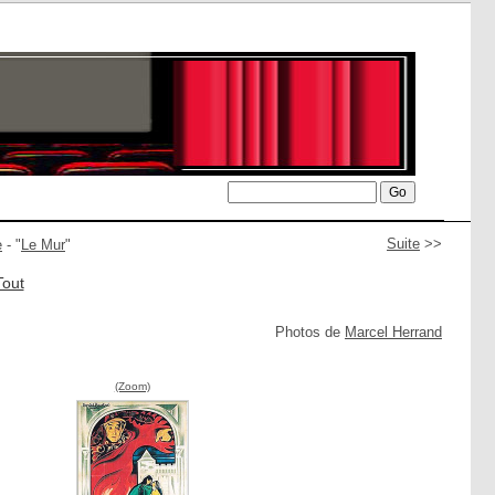
Suite
>>
e
- "
Le Mur
"
Tout
Photos de
Marcel Herrand
(Zoom)