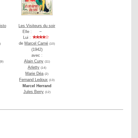
isto
Les Visiteurs du soir
Elle :
Lui :
de
Marcel Carné
)
(10)
(1942)
avec :
Alain Cuny
(9)
(11)
Arletty
(14)
Marie Déa
(2)
Fernand Ledoux
(13)
Marcel Herrand
Jules Berry
(12)