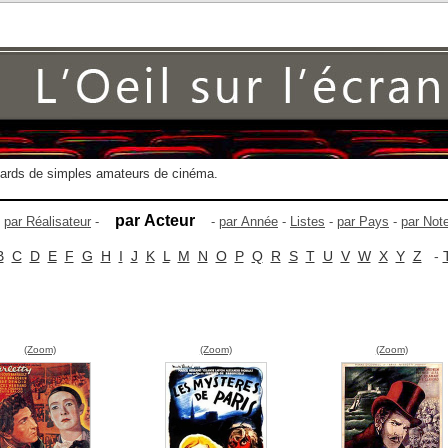
gards de simples amateurs de cinéma.
par Acteur
-
par Réalisateur
-
-
par Année
-
Listes
-
par Pays
-
par Not
B
C
D
E
F
G
H
I
J
K
L
M
N
O
P
Q
R
S
T
U
V
W
X
Y
Z
-
(Zoom)
(Zoom)
(Zoom)