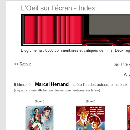
L'Oeil sur l'écran - Index
Blog cinéma : 6380 commentaires et critiques de films. Deux re
<<
Retour
par Titre
A
Marcel Herrand
6
films où
a été l'un des acteurs principaux :
(cliquez sur une affiche pour lire les commentaires sur le film)
(Zoom)
(Zoom)