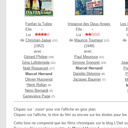
Fanfan la Tulipe
Impasse des Deux Anges
Les 
Elle :
Elle :
E
Lui :
Lui :
de
Christian-Jaque
de
Maurice Tourneur
de
(12)
(12)
(1952)
(1948)
avec :
avec :
Gérard Philipe
Paul Meurisse
(18)
(11)
Gina Lollobrigida
Simone Signoret
Jean
(11)
(15)
Noël Roquevert
Marcel Herrand
Pi
(17)
Danièle Delorme
Marcel Herrand
P
(9)
Olivier Hussenot
Jacques Baumer
M
(7)
Henri Rollan
M
(4)
Nerio Bernardi
(2)
Geneviève Page
(7)
Cliquez sur '
zoom
' pour voir l'affiche en gros plan.
Cliquez sur l'affiche, le titre du film ou encore sur les étoiles pour lire
Cette liste ne comprend que les films chroniqués sur le blog L'Oeil su