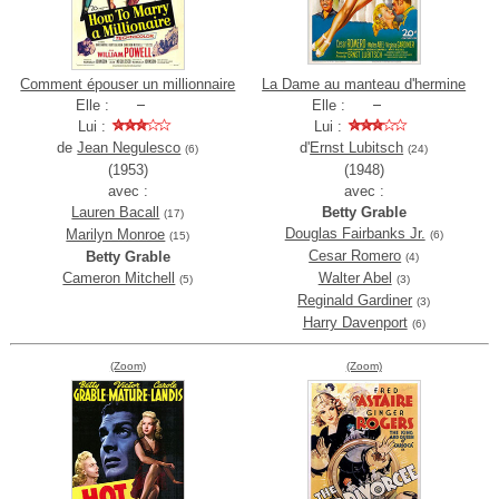
Comment épouser un millionnaire
La Dame au manteau d'hermine
Elle :
Elle :
Lui :
Lui :
de
Jean Negulesco
d'
Ernst Lubitsch
(6)
(24)
(1953)
(1948)
avec :
avec :
Lauren Bacall
Betty Grable
(17)
Douglas Fairbanks Jr.
Marilyn Monroe
(6)
(15)
Cesar Romero
Betty Grable
(4)
Cameron Mitchell
Walter Abel
(5)
(3)
Reginald Gardiner
(3)
Harry Davenport
(6)
(Zoom)
(Zoom)