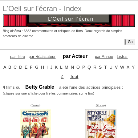
L'Oeil sur l'écran - Index
Blog cinéma : 6382 commentaires et critiques de films. Deux regards de simples
amateurs de cinéma.
par Acteur
par Titre
-
par Réalisateur
-
-
par Année
-
Listes
A
B
C
D
E
F
G
H
I
J
K
L
M
N
O
P
Q
R
S
T
U
V
W
X
Y
Z
-
Tout
Betty Grable
4
films où
a été l'une des actrices principales :
(cliquez sur une affiche pour lire les commentaires sur le film)
(Zoom)
(Zoom)