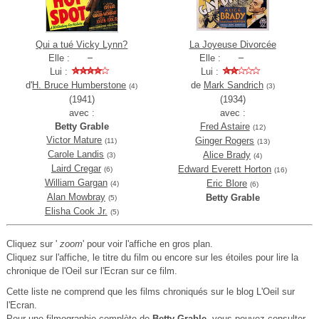
Qui a tué Vicky Lynn?
La Joyeuse Divorcée
Elle :
Elle :
Lui :
Lui :
d'
H. Bruce Humberstone
de
Mark Sandrich
(4)
(3)
(1941)
(1934)
avec :
avec :
Betty Grable
Fred Astaire
(12)
Victor Mature
Ginger Rogers
(11)
(13)
Carole Landis
Alice Brady
(3)
(4)
Laird Cregar
Edward Everett Horton
(6)
(16)
William Gargan
Eric Blore
(4)
(6)
Alan Mowbray
Betty Grable
(5)
Elisha Cook Jr.
(5)
Cliquez sur '
zoom
' pour voir l'affiche en gros plan.
Cliquez sur l'affiche, le titre du film ou encore sur les étoiles pour lire la
chronique de l'Oeil sur l'Ecran sur ce film.
Cette liste ne comprend que les films chroniqués sur le blog L'Oeil sur
l'Ecran.
Pour une filmographie complète de
Betty Grable
, vous pouvez consulter