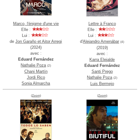
Marco, l'énigme d'une vie
Lettre à Franco
Elle :
Elle :
Lui :
Lui :
de
Jon Garaño et Aitor Arregi
d'
Alejandro Amenábar
(4)
(2024)
(2019)
avec :
avec :
Eduard Fernández
Karra Elejalde
Nathalie Poza
Eduard Fernández
(2)
Chani Martín
Santi Prego
Jordi Rico
Nathalie Poza
(2)
Sonia Almarcha
Luis Bermejo
(Zoom)
(Zoom)