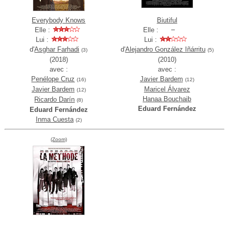
Everybody Knows
Biutiful
Elle :
Elle :
Lui :
Lui :
d'
Asghar Farhadi
d'
Alejandro González Iñárritu
(3)
(5)
(2018)
(2010)
avec :
avec :
Penélope Cruz
Javier Bardem
(16)
(12)
Javier Bardem
Maricel Álvarez
(12)
Hanaa Bouchaib
Ricardo Darín
(8)
Eduard Fernández
Eduard Fernández
Inma Cuesta
(2)
(Zoom)