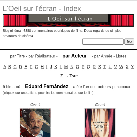
L'Oeil sur l'écran - Index
Blog cinéma : 6380 commentaires et critiques de films. Deux regards de simples
amateurs de cinéma.
par Acteur
par Titre
-
par Réalisateur
-
-
par Année
-
Listes
A
B
C
D
E
F
G
H
I
J
K
L
M
N
O
P
Q
R
S
T
U
V
W
X
Y
Z
-
Tout
Eduard Fernández
5
films où
a été l'un des acteurs principaux :
(cliquez sur une affiche pour lire les commentaires sur le film)
(Zoom)
(Zoom)