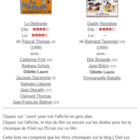
La Dilettante
Daddy Nostalgie
Elle :
Elle :
Lui :
Lui :
de
Pascal Thomas
de
Bertrand Tavernier
(8)
(19)
(1999)
(1990)
avec :
avec :
Catherine Frot
Dirk Bogarde
(23)
(15)
Barbara Schulz
Jane Birkin
(13)
Odette Laure
Odette Laure
Jacques Dacqmine
Emmanuelle Bataille
(3)
Nathalie Lafaurie
Jean Desailly
(15)
Clément Thomas
Jean-François Balmer
(13)
Cliquez sur '
zoom
' pour voir l'affiche en gros plan.
Cliquez sur l'affiche, le titre du film ou encore sur les étoiles pour lire la
chronique de l'Oeil sur l'Ecran sur ce film.
Cette liste ne comprend que les films chroniqués sur le blog L'Oeil sur