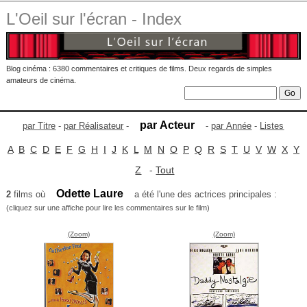
L'Oeil sur l'écran - Index
Blog cinéma : 6380 commentaires et critiques de films. Deux regards de simples
amateurs de cinéma.
par Acteur
par Titre
-
par Réalisateur
-
-
par Année
-
Listes
A
B
C
D
E
F
G
H
I
J
K
L
M
N
O
P
Q
R
S
T
U
V
W
X
Y
Z
-
Tout
Odette Laure
2
films où
a été l'une des actrices principales :
(cliquez sur une affiche pour lire les commentaires sur le film)
(Zoom)
(Zoom)