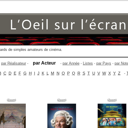
gards de simples amateurs de cinéma.
par Acteur
-
par Réalisateur
-
-
par Année
-
Listes
-
par Pays
-
par Not
B
C
D
E
F
G
H
I
J
K
L
M
N
O
P
Q
R
S
T
U
V
W
X
Y
Z
-
(Zoom)
(Zoom)
(Zoom)