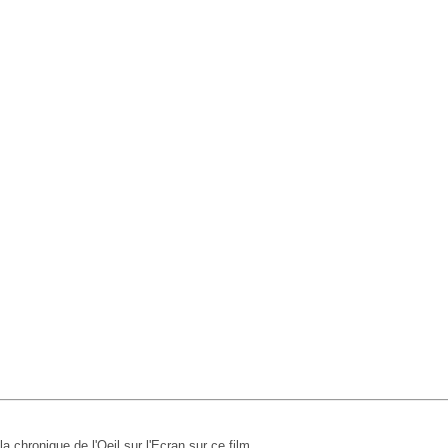
 la chronique de l'Oeil sur l'Ecran sur ce film.