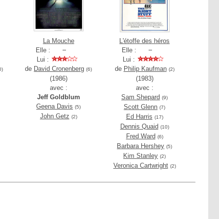
La Mouche
L'étoffe des héros
Elle :
Elle :
Lui :
Lui :
de
David Cronenberg
de
Philip Kaufman
0)
(6)
(2)
(1986)
(1983)
avec :
avec :
Jeff Goldblum
Sam Shepard
(9)
Geena Davis
Scott Glenn
(5)
(7)
John Getz
Ed Harris
(2)
(17)
Dennis Quaid
)
(10)
Fred Ward
(6)
Barbara Hershey
(5)
Kim Stanley
(2)
Veronica Cartwright
(2)