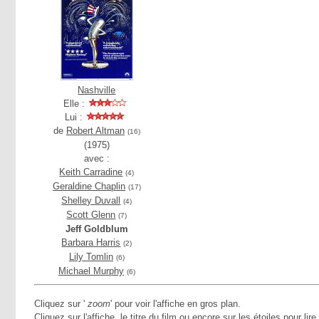
Nashville
Elle :
Lui :
de
Robert Altman
(16)
(1975)
avec :
Keith Carradine
(4)
Geraldine Chaplin
(17)
Shelley Duvall
(4)
Scott Glenn
(7)
Jeff Goldblum
Barbara Harris
(2)
Lily Tomlin
(6)
Michael Murphy
(6)
Cliquez sur '
zoom
' pour voir l'affiche en gros plan.
Cliquez sur l'affiche, le titre du film ou encore sur les étoiles pour lire