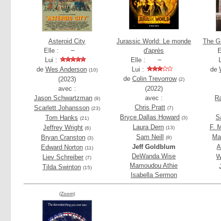
Asteroid City
Jurassic World: Le monde
The G
Elle :
d'après
E
Lui :
Elle :
de
Wes Anderson
Lui :
de
(10)
de
Colin Trevorrow
(2023)
(2)
avec :
(2022)
Jason Schwartzman
avec :
R
(9)
Chris Pratt
Scarlett Johansson
(7)
(23)
Bryce Dallas Howard
S
Tom Hanks
(3)
(21)
Laura Dern
F. 
Jeffrey Wright
(13)
(6)
Sam Neill
Ma
Bryan Cranston
(8)
(3)
Jeff Goldblum
A
Edward Norton
(11)
DeWanda Wise
W
Liev Schreiber
(7)
Mamoudou Athie
Tilda Swinton
(15)
Isabella Sermon
(Zoom)