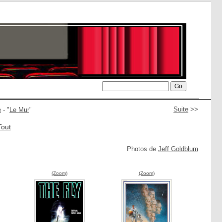
Suite
>>
e
- "
Le Mur
"
Tout
Photos de
Jeff Goldblum
(Zoom)
(Zoom)