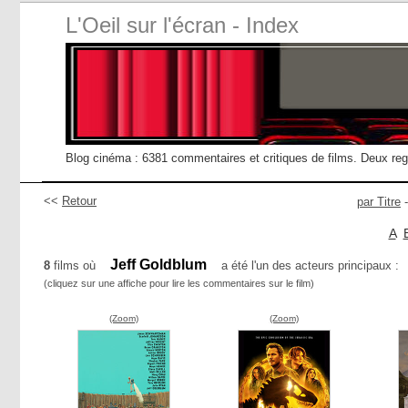
L'Oeil sur l'écran - Index
Blog cinéma : 6381 commentaires et critiques de films. Deux re
<<
Retour
par Titre
A
Jeff Goldblum
8
films où
a été l'un des acteurs principaux :
(cliquez sur une affiche pour lire les commentaires sur le film)
(Zoom)
(Zoom)