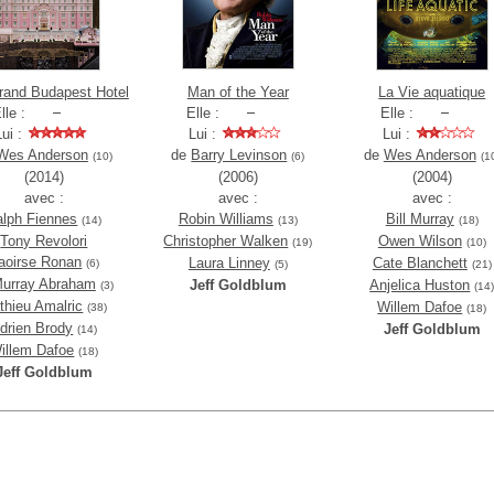
rand Budapest Hotel
Man of the Year
La Vie aquatique
lle :
Elle :
Elle :
Lui :
Lui :
Lui :
Wes Anderson
de
Barry Levinson
de
Wes Anderson
(10)
(6)
(1
(2014)
(2006)
(2004)
avec :
avec :
avec :
alph Fiennes
Robin Williams
Bill Murray
(14)
(13)
(18)
Tony Revolori
Christopher Walken
Owen Wilson
(19)
(10)
aoirse Ronan
Laura Linney
Cate Blanchett
(6)
(5)
(21)
Murray Abraham
Jeff Goldblum
Anjelica Huston
(3)
(14
thieu Amalric
Willem Dafoe
(38)
(18)
drien Brody
Jeff Goldblum
(14)
illem Dafoe
(18)
Jeff Goldblum