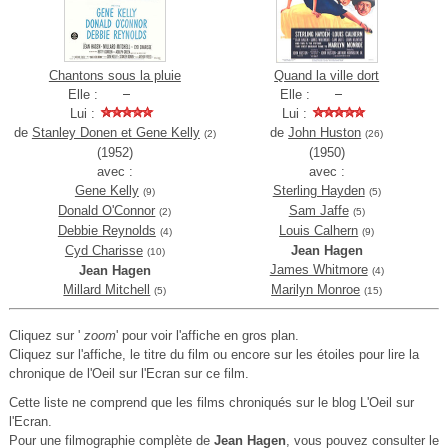
Chantons sous la pluie
Quand la ville dort
Elle :
Elle :
Lui :
Lui :
de
Stanley Donen et Gene Kelly
de
John Huston
(2)
(26)
(1952)
(1950)
avec :
avec :
Gene Kelly
Sterling Hayden
(9)
(5)
Donald O'Connor
Sam Jaffe
(2)
(5)
Debbie Reynolds
Louis Calhern
(4)
(9)
Cyd Charisse
Jean Hagen
(10)
James Whitmore
Jean Hagen
(4)
Millard Mitchell
Marilyn Monroe
(5)
(15)
Cliquez sur '
zoom
' pour voir l'affiche en gros plan.
Cliquez sur l'affiche, le titre du film ou encore sur les étoiles pour lire la
chronique de l'Oeil sur l'Ecran sur ce film.
Cette liste ne comprend que les films chroniqués sur le blog L'Oeil sur
l'Ecran.
Pour une filmographie complète de
Jean Hagen
, vous pouvez consulter le