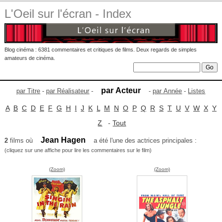
L'Oeil sur l'écran - Index
Blog cinéma : 6381 commentaires et critiques de films. Deux regards de simples
amateurs de cinéma.
par Acteur
par Titre
-
par Réalisateur
-
-
par Année
-
Listes
A
B
C
D
E
F
G
H
I
J
K
L
M
N
O
P
Q
R
S
T
U
V
W
X
Y
Z
-
Tout
Jean Hagen
2
films où
a été l'une des actrices principales :
(cliquez sur une affiche pour lire les commentaires sur le film)
(Zoom)
(Zoom)