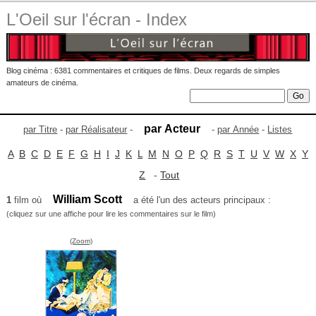
L'Oeil sur l'écran - Index
Blog cinéma : 6381 commentaires et critiques de films. Deux regards de simples
amateurs de cinéma.
par Acteur
par Titre
-
par Réalisateur
-
-
par Année
-
Listes
A
B
C
D
E
F
G
H
I
J
K
L
M
N
O
P
Q
R
S
T
U
V
W
X
Y
Z
-
Tout
William Scott
1
film où
a été l'un des acteurs principaux :
(cliquez sur une affiche pour lire les commentaires sur le film)
(Zoom)