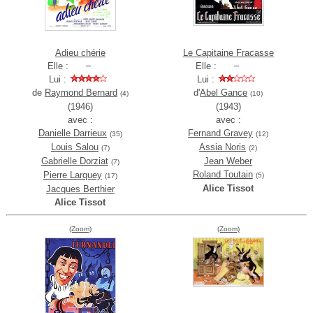
Adieu chérie
Le Capitaine Fracasse
Elle :
Elle :
Lui :
Lui :
de
Raymond Bernard
d'
Abel Gance
(4)
(10)
(1946)
(1943)
avec :
avec :
Danielle Darrieux
Fernand Gravey
(35)
(12)
Louis Salou
Assia Noris
(7)
(2)
Gabrielle Dorziat
Jean Weber
(7)
Roland Toutain
Pierre Larquey
(5)
(17)
Alice Tissot
Jacques Berthier
Alice Tissot
(Zoom)
(Zoom)