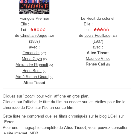
François Premier
Le Récit du colonel
Elle :
Elle :
Lui :
Lui :
de
Christian-Jaque
de
Louis Feuillade
(12)
(11)
(1937)
(1907)
avec :
avec :
Fernandel
Alice Tissot
(22)
Maurice Vinot
Mona Goya
(2)
Renée Carl
Alexandre Rignault
(8)
(5)
Henri Bosc
(2)
Aimé Simon-Girard
(2)
Alice Tissot
Cliquez sur '
zoom
' pour voir l'affiche en gros plan.
Cliquez sur l'affiche, le titre du film ou encore sur les étoiles pour lire la
chronique de l'Oeil sur l'Ecran sur ce film.
Cette liste ne comprend que les films chroniqués sur le blog L'Oeil sur
l'Ecran.
Pour une filmographie complète de
Alice Tissot
, vous pouvez consulter
le
site internet IMDB
.