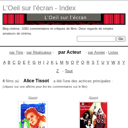
L'Oeil sur l'écran - Index
Blog cinéma : 6381 commentaires et critiques de films. Deux regards de simples
amateurs de cinéma.
par Acteur
par Titre
-
par Réalisateur
-
-
par Année
-
Listes
A
B
C
D
E
F
G
H
I
J
K
L
M
N
O
P
Q
R
S
T
U
V
W
X
Y
Z
-
Tout
Alice Tissot
4
films où
a été l'une des actrices principales :
(cliquez sur une affiche pour lire les commentaires sur le film)
(Zoom)
(Zoom)