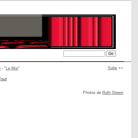
Suite
>>
e
- "
Le Mur
"
Tout
Photos de
Ruth Sheen