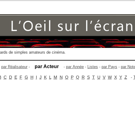
gards de simples amateurs de cinéma.
par Acteur
-
par Réalisateur
-
-
par Année
-
Listes
-
par Pays
-
par Not
B
C
D
E
F
G
H
I
J
K
L
M
N
O
P
Q
R
S
T
U
V
W
X
Y
Z
-