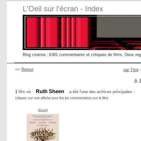
L'Oeil sur l'écran - Index
Blog cinéma : 6381 commentaires et critiques de films. Deux re
<<
Retour
par Titre
A
Ruth Sheen
1
film où
a été l'une des actrices principales :
(cliquez sur une affiche pour lire les commentaires sur le film)
(Zoom)