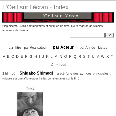
L'Oeil sur l'écran - Index
Blog cinéma : 6381 commentaires et critiques de films. Deux regards de simples
amateurs de cinéma.
par Acteur
par Titre
-
par Réalisateur
-
-
par Année
-
Listes
A
B
C
D
E
F
G
H
I
J
K
L
M
N
O
P
Q
R
S
T
U
V
W
X
Y
Z
-
Tout
Shigako Shimegi
1
film où
a été l'une des actrices principales :
(cliquez sur une affiche pour lire les commentaires sur le film)
(Zoom)