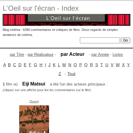
L'Oeil sur l'écran - Index
Blog cinéma : 6380 commentaires et critiques de films. Deux regards de simples
amateurs de cinéma.
par Acteur
par Titre
-
par Réalisateur
-
-
par Année
-
Listes
A
B
C
D
E
F
G
H
I
J
K
L
M
N
O
P
Q
R
S
T
U
V
W
X
Y
Z
-
Tout
Eiji Matsui
1
film où
a été l'un des acteurs principaux :
(cliquez sur une affiche pour lire les commentaires sur le film)
(Zoom)