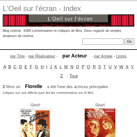
L'Oeil sur l'écran - Index
Blog cinéma : 6380 commentaires et critiques de films. Deux regards de simples
amateurs de cinéma.
par Acteur
par Titre
-
par Réalisateur
-
-
par Année
-
Listes
A
B
C
D
E
F
G
H
I
J
K
L
M
N
O
P
Q
R
S
T
U
V
W
X
Y
Z
-
Tout
Florelle
2
films où
a été l'une des actrices principales :
(cliquez sur une affiche pour lire les commentaires sur le film)
(Zoom)
(Zoom)