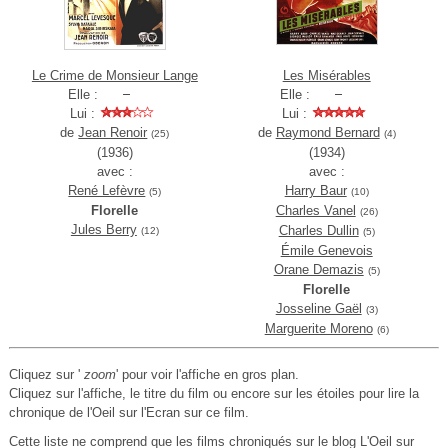
Le Crime de Monsieur Lange
Les Misérables
Elle :
Elle :
Lui :
Lui :
de
Jean Renoir
de
Raymond Bernard
(25)
(4)
(1936)
(1934)
avec :
avec :
René Lefèvre
Harry Baur
(5)
(10)
Florelle
Charles Vanel
(26)
Jules Berry
Charles Dullin
(12)
(5)
Émile Genevois
Orane Demazis
(5)
Florelle
Josseline Gaël
(3)
Marguerite Moreno
(6)
Cliquez sur '
zoom
' pour voir l'affiche en gros plan.
Cliquez sur l'affiche, le titre du film ou encore sur les étoiles pour lire la
chronique de l'Oeil sur l'Ecran sur ce film.
Cette liste ne comprend que les films chroniqués sur le blog L'Oeil sur