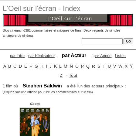
L'Oeil sur l'écran - Index
Blog cinéma : 6381 commentaires et critiques de films. Deux regards de simples
amateurs de cinéma.
par Acteur
par Titre
-
par Réalisateur
-
-
par Année
-
Listes
A
B
C
D
E
F
G
H
I
J
K
L
M
N
O
P
Q
R
S
T
U
V
W
X
Y
Z
-
Tout
Stephen Baldwin
1
film où
a été l'un des acteurs principaux :
(cliquez sur une affiche pour lire les commentaires sur le film)
(Zoom)