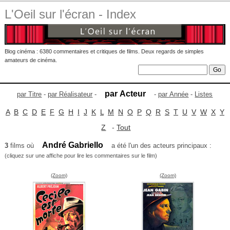
L'Oeil sur l'écran - Index
Blog cinéma : 6380 commentaires et critiques de films. Deux regards de simples
amateurs de cinéma.
par Acteur
par Titre
-
par Réalisateur
-
-
par Année
-
Listes
A
B
C
D
E
F
G
H
I
J
K
L
M
N
O
P
Q
R
S
T
U
V
W
X
Y
Z
-
Tout
André Gabriello
3
films où
a été l'un des acteurs principaux :
(cliquez sur une affiche pour lire les commentaires sur le film)
(Zoom)
(Zoom)