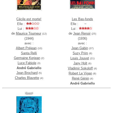
Cécile est morte!
Les Bas-fonds
Elle :
Elle :
Lui :
Lui :
de
Maurice Tourneur
de
Jean Renoir
(12)
(25)
(1944)
(1936)
avec :
avec :
Albert Préjean
Jean Gabin
(10)
(37)
Santa Relli
Suzy Prim
(8)
Germaine Kerjean
Louis Jouvet
(2)
(21)
Luce Fabiole
Jany Holt
(3)
(6)
André Gabriello
Vladimir Sokoloff
(4)
Jean Brochard
Robert Le Vigan
(5)
(8)
Charles Blavette
René Génin
(4)
(4)
André Gabriello
(Zoom)