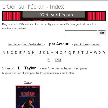
L'Oeil sur l'écran - Index
Blog cinéma : 6382 commentaires et critiques de films. Deux regards de simples
amateurs de cinéma.
par Acteur
par Titre
-
par Réalisateur
-
-
par Année
-
Listes
A
B
C
D
E
F
G
H
I
J
K
L
M
N
O
P
Q
R
S
T
U
V
W
X
Y
Z
-
Tout
Lili Taylor
1
film où
a été l'une des actrices principales :
(cliquez sur une affiche pour lire les commentaires sur le film)
(Zoom)