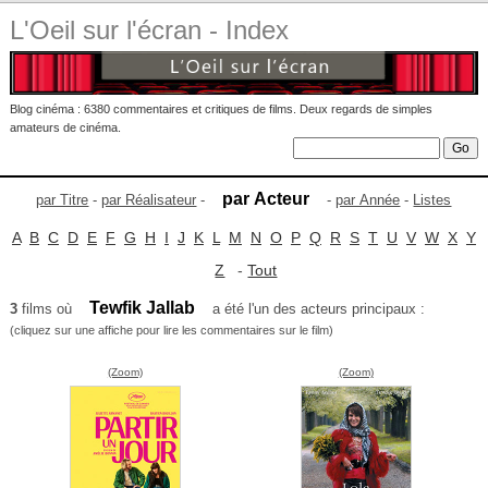
L'Oeil sur l'écran - Index
Blog cinéma : 6380 commentaires et critiques de films. Deux regards de simples
amateurs de cinéma.
par Acteur
par Titre
-
par Réalisateur
-
-
par Année
-
Listes
A
B
C
D
E
F
G
H
I
J
K
L
M
N
O
P
Q
R
S
T
U
V
W
X
Y
Z
-
Tout
Tewfik Jallab
3
films où
a été l'un des acteurs principaux :
(cliquez sur une affiche pour lire les commentaires sur le film)
(Zoom)
(Zoom)