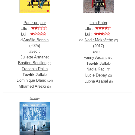
Partir un jour
Lola Pater
Elle :
Elle :
Lui :
Lui :
d'
Amélie Bonnin
de
Nadir Moknèche
(2)
(2025)
(2017)
avec :
avec :
Juliette Armanet
Fanny Ardant
(19)
Bastien Bouillon
Tewfik Jallab
(5)
François Rollin
Nadia Kaci
(4)
Tewfik Jallab
Lucie Debay
(2)
Dominique Blanc
(14)
Lubna Azabal
(8)
Mhamed Arezki
(3)
(Zoom)