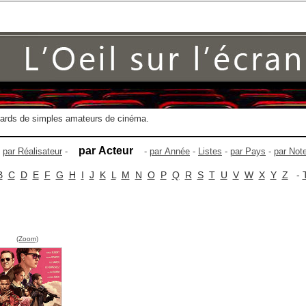
gards de simples amateurs de cinéma.
par Acteur
-
par Réalisateur
-
-
par Année
-
Listes
-
par Pays
-
par Not
B
C
D
E
F
G
H
I
J
K
L
M
N
O
P
Q
R
S
T
U
V
W
X
Y
Z
-
(Zoom)