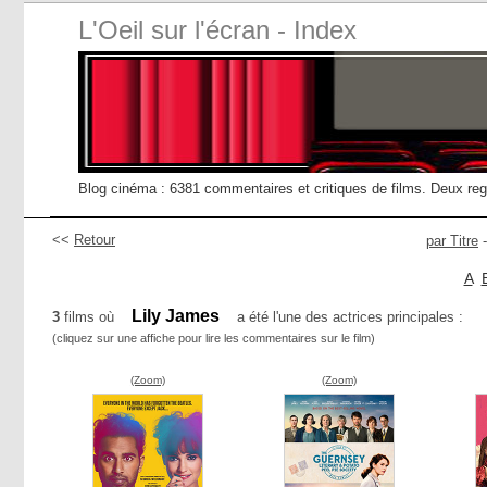
L'Oeil sur l'écran - Index
Blog cinéma : 6381 commentaires et critiques de films. Deux re
<<
Retour
par Titre
A
Lily James
3
films où
a été l'une des actrices principales :
(cliquez sur une affiche pour lire les commentaires sur le film)
(Zoom)
(Zoom)