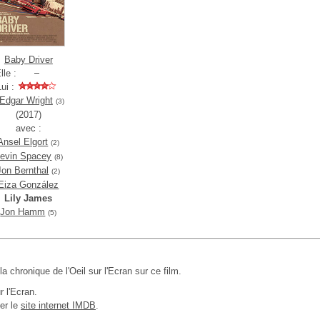
Baby Driver
lle :
Lui :
Edgar Wright
(3)
(2017)
avec :
Ansel Elgort
(2)
evin Spacey
(8)
Jon Bernthal
(2)
Eiza González
Lily James
Jon Hamm
(5)
 la chronique de l'Oeil sur l'Ecran sur ce film.
r l'Ecran.
er le
site internet IMDB
.