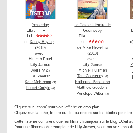
Yesterday
Le Cercle littéraire de
Elle :
Guernesey
E
Lui :
Elle :
de
Danny Boyle
Lui :
d'
(5)
de
Mike Newell
(2019)
(5)
avec :
(2018)
Himesh Patel
avec :
Lily James
Lily James
K
Joel Fry
Michiel Huisman
(2)
Tom Courtenay
Ed Sheeran
(4)
Kate McKinnon
Katherine Parkinson
(3)
Matthew Goode
Robert Carlyle
(6)
(4)
Penelope Wilton
(3)
Cliquez sur '
zoom
' pour voir l'affiche en gros plan.
Cliquez sur l'affiche, le titre du film ou encore sur les étoiles pour lire
Cette liste ne comprend que les films chroniqués sur le blog L'Oeil su
Pour une filmographie complète de
Lily James
, vous pouvez consult