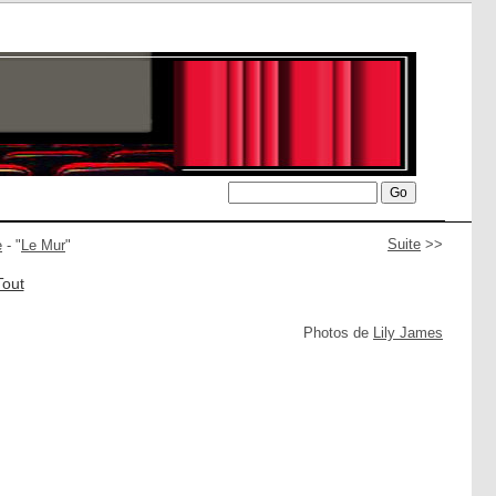
Suite
>>
e
- "
Le Mur
"
Tout
Photos de
Lily James