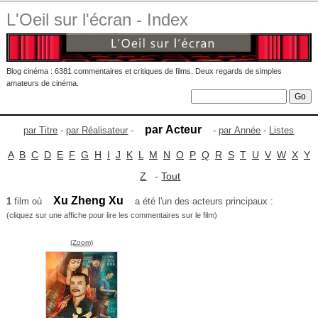
L'Oeil sur l'écran - Index
Blog cinéma : 6381 commentaires et critiques de films. Deux regards de simples
amateurs de cinéma.
par Acteur
par Titre
-
par Réalisateur
-
-
par Année
-
Listes
A
B
C
D
E
F
G
H
I
J
K
L
M
N
O
P
Q
R
S
T
U
V
W
X
Y
Z
-
Tout
Xu Zheng Xu
1
film où
a été l'un des acteurs principaux :
(cliquez sur une affiche pour lire les commentaires sur le film)
(Zoom)