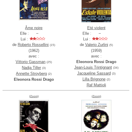
Âme noire
Eté violent
Elle :
Elle :
Lui :
Lui :
de
Roberto Rossellini
de
Valerio Zurlini
(15)
(5)
(1962)
(1959)
avec :
avec :
Vittorio Gassman
Eleonora Rossi Drago
(25)
Jean-Louis Trintignant
Nadja Tiller
(34)
(3)
Jacqueline Sassard
Annette Stroyberg
(3)
(2)
Lilla Brignone
Eleonora Rossi Drago
(2)
Raf Mattioli
(Zoom)
(Zoom)