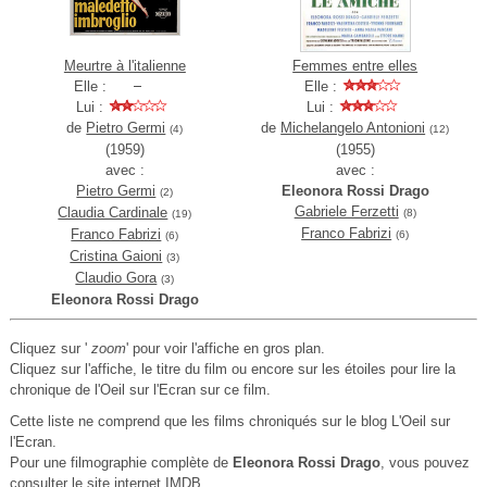
Meurtre à l'italienne
Femmes entre elles
Elle :
Elle :
Lui :
Lui :
de
Pietro Germi
de
Michelangelo Antonioni
(4)
(12)
(1959)
(1955)
avec :
avec :
Pietro Germi
Eleonora Rossi Drago
(2)
Gabriele Ferzetti
Claudia Cardinale
(8)
(19)
Franco Fabrizi
Franco Fabrizi
(6)
(6)
Cristina Gaioni
(3)
Claudio Gora
(3)
Eleonora Rossi Drago
Cliquez sur '
zoom
' pour voir l'affiche en gros plan.
Cliquez sur l'affiche, le titre du film ou encore sur les étoiles pour lire la
chronique de l'Oeil sur l'Ecran sur ce film.
Cette liste ne comprend que les films chroniqués sur le blog L'Oeil sur
l'Ecran.
Pour une filmographie complète de
Eleonora Rossi Drago
, vous pouvez
consulter le
site internet IMDB
.