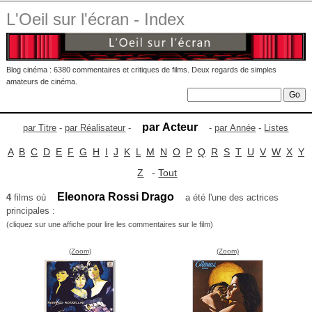
L'Oeil sur l'écran - Index
Blog cinéma : 6380 commentaires et critiques de films. Deux regards de simples
amateurs de cinéma.
par Acteur
par Titre
-
par Réalisateur
-
-
par Année
-
Listes
A
B
C
D
E
F
G
H
I
J
K
L
M
N
O
P
Q
R
S
T
U
V
W
X
Y
Z
-
Tout
Eleonora Rossi Drago
4
films où
a été l'une des actrices
principales :
(cliquez sur une affiche pour lire les commentaires sur le film)
(Zoom)
(Zoom)