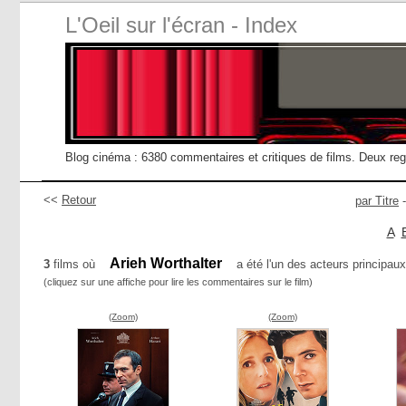
L'Oeil sur l'écran - Index
Blog cinéma : 6380 commentaires et critiques de films. Deux re
<<
Retour
par Titre
A
Arieh Worthalter
3
films où
a été l'un des acteurs principaux
(cliquez sur une affiche pour lire les commentaires sur le film)
(Zoom)
(Zoom)