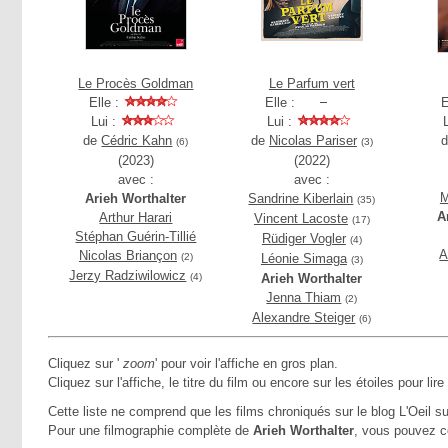
Le Procès Goldman
Le Parfum vert
Elle :
Elle :
E
Lui :
Lui :
de
Cédric Kahn
de
Nicolas Pariser
(6)
(3)
(2023)
(2022)
avec :
avec :
M
Arieh Worthalter
Sandrine Kiberlain
(35)
A
Arthur Harari
Vincent Lacoste
(17)
Stéphan Guérin-Tillié
Rüdiger Vogler
(4)
A
Nicolas Briançon
(2)
Léonie Simaga
(3)
Jerzy Radziwilowicz
(4)
Arieh Worthalter
Jenna Thiam
(2)
Alexandre Steiger
(6)
Cliquez sur '
zoom
' pour voir l'affiche en gros plan.
Cliquez sur l'affiche, le titre du film ou encore sur les étoiles pour lire
Cette liste ne comprend que les films chroniqués sur le blog L'Oeil su
Pour une filmographie complète de
Arieh Worthalter
, vous pouvez c