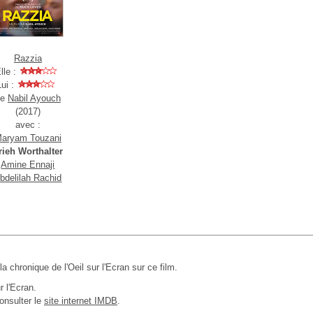
Razzia
lle :
Lui :
de
Nabil Ayouch
(2017)
avec :
aryam Touzani
rieh Worthalter
Amine Ennaji
bdelilah Rachid
 la chronique de l'Oeil sur l'Ecran sur ce film.
r l'Ecran.
onsulter le
site internet IMDB
.