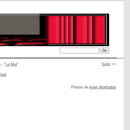
Suite
>>
e
- "
Le Mur
"
Tout
Photos de
Arieh Worthalter