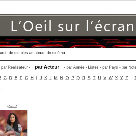
gards de simples amateurs de cinéma.
par Acteur
-
par Réalisateur
-
-
par Année
-
Listes
-
par Pays
-
par Not
B
C
D
E
F
G
H
I
J
K
L
M
N
O
P
Q
R
S
T
U
V
W
X
Y
Z
-
 :
(Zoom)