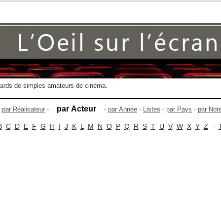
gards de simples amateurs de cinéma.
par Acteur
-
par Réalisateur
-
-
par Année
-
Listes
-
par Pays
-
par Not
B
C
D
E
F
G
H
I
J
K
L
M
N
O
P
Q
R
S
T
U
V
W
X
Y
Z
-