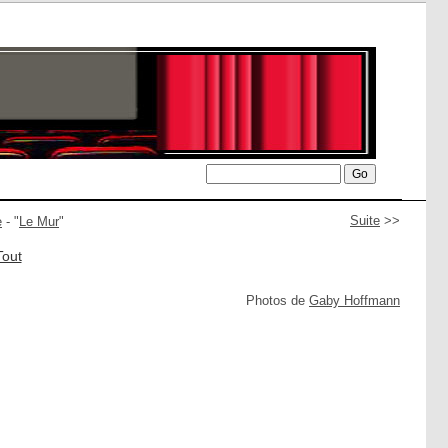
Suite
>>
e
- "
Le Mur
"
Tout
Photos de
Gaby Hoffmann