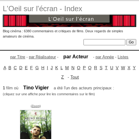
L'Oeil sur l'écran - Index
Blog cinéma : 6380 commentaires et critiques de films. Deux regards de simples
amateurs de cinéma.
par Acteur
par Titre
-
par Réalisateur
-
-
par Année
-
Listes
A
B
C
D
E
F
G
H
I
J
K
L
M
N
O
P
Q
R
S
T
U
V
W
X
Y
Z
-
Tout
Tino Vigier
1
film où
a été l'un des acteurs principaux :
(cliquez sur une affiche pour lire les commentaires sur le film)
(Zoom)