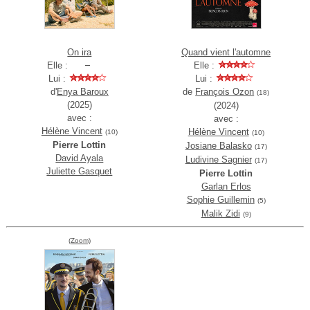
On ira
Quand vient l'automne
Elle :
Elle :
Lui :
Lui :
d'
Enya Baroux
de
François Ozon
(18)
(2025)
(2024)
avec :
avec :
Hélène Vincent
Hélène Vincent
(10)
(10)
Pierre Lottin
Josiane Balasko
(17)
David Ayala
Ludivine Sagnier
(17)
Juliette Gasquet
Pierre Lottin
Garlan Erlos
Sophie Guillemin
(5)
Malik Zidi
(9)
(Zoom)