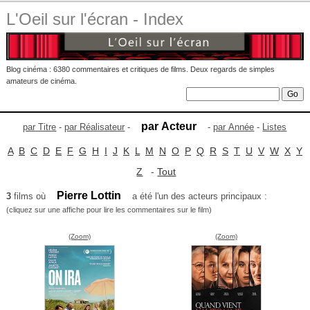
L'Oeil sur l'écran - Index
Blog cinéma : 6380 commentaires et critiques de films. Deux regards de simples
amateurs de cinéma.
par Acteur
par Titre
-
par Réalisateur
-
-
par Année
-
Listes
A
B
C
D
E
F
G
H
I
J
K
L
M
N
O
P
Q
R
S
T
U
V
W
X
Y
Z
-
Tout
Pierre Lottin
3
films où
a été l'un des acteurs principaux :
(cliquez sur une affiche pour lire les commentaires sur le film)
(Zoom)
(Zoom)