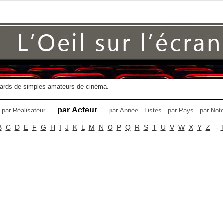
gards de simples amateurs de cinéma.
par Acteur
-
par Réalisateur
-
-
par Année
-
Listes
-
par Pays
-
par Not
B
C
D
E
F
G
H
I
J
K
L
M
N
O
P
Q
R
S
T
U
V
W
X
Y
Z
-