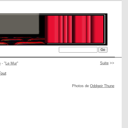
Suite
>>
e
- "
Le Mur
"
Tout
Photos de
Oddgeir Thune