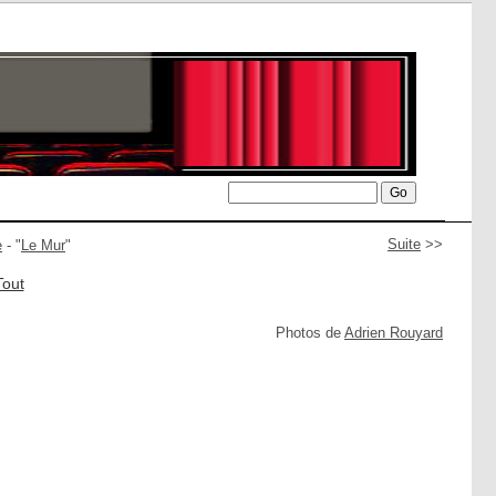
Suite
>>
e
- "
Le Mur
"
Tout
Photos de
Adrien Rouyard