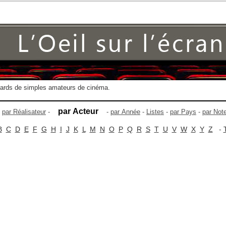
gards de simples amateurs de cinéma.
par Acteur
-
par Réalisateur
-
-
par Année
-
Listes
-
par Pays
-
par Not
B
C
D
E
F
G
H
I
J
K
L
M
N
O
P
Q
R
S
T
U
V
W
X
Y
Z
-