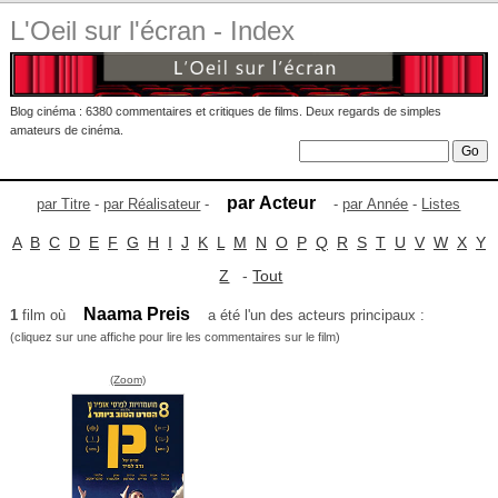
L'Oeil sur l'écran - Index
Blog cinéma : 6380 commentaires et critiques de films. Deux regards de simples
amateurs de cinéma.
par Acteur
par Titre
-
par Réalisateur
-
-
par Année
-
Listes
A
B
C
D
E
F
G
H
I
J
K
L
M
N
O
P
Q
R
S
T
U
V
W
X
Y
Z
-
Tout
Naama Preis
1
film où
a été l'un des acteurs principaux :
(cliquez sur une affiche pour lire les commentaires sur le film)
(Zoom)