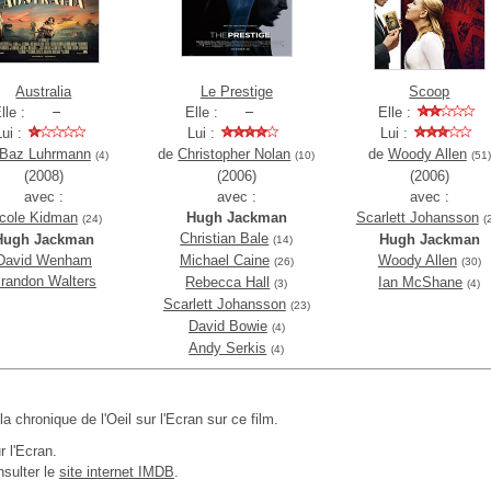
Australia
Le Prestige
Scoop
lle :
Elle :
Elle :
Lui :
Lui :
Lui :
Baz Luhrmann
de
Christopher Nolan
de
Woody Allen
(4)
(10)
(51)
(2008)
(2006)
(2006)
avec :
avec :
avec :
cole Kidman
Hugh Jackman
Scarlett Johansson
(24)
(
Christian Bale
Hugh Jackman
Hugh Jackman
(14)
David Wenham
Michael Caine
Woody Allen
(26)
(30)
randon Walters
Rebecca Hall
Ian McShane
(3)
(4)
Scarlett Johansson
(23)
David Bowie
(4)
Andy Serkis
(4)
 la chronique de l'Oeil sur l'Ecran sur ce film.
r l'Ecran.
sulter le
site internet IMDB
.