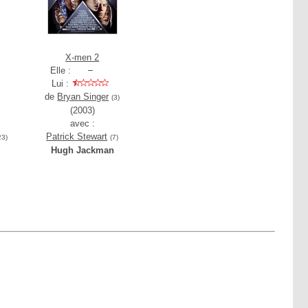
X-men 2
Elle :
Lui :
de
Bryan Singer
(3)
(2003)
avec :
Patrick Stewart
23)
(7)
Hugh Jackman