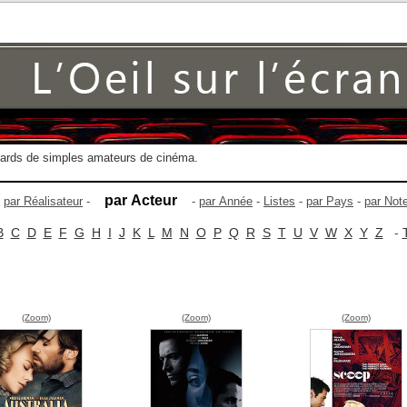
gards de simples amateurs de cinéma.
par Acteur
-
par Réalisateur
-
-
par Année
-
Listes
-
par Pays
-
par Not
B
C
D
E
F
G
H
I
J
K
L
M
N
O
P
Q
R
S
T
U
V
W
X
Y
Z
-
(Zoom)
(Zoom)
(Zoom)