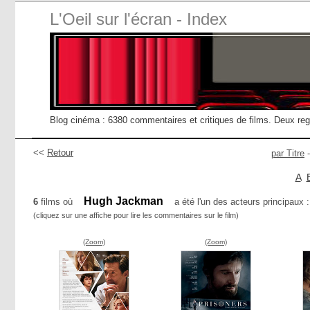
L'Oeil sur l'écran - Index
Blog cinéma : 6380 commentaires et critiques de films. Deux re
<<
Retour
par Titre
A
Hugh Jackman
6
films où
a été l'un des acteurs principaux :
(cliquez sur une affiche pour lire les commentaires sur le film)
(Zoom)
(Zoom)