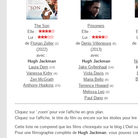
The Son
Prisoners
Elle :
Elle :
E
Lui :
Lui :
de
Florian Zeller
de
Denis Villeneuve
de
(2)
(6)
(2022)
(2013)
avec :
avec :
Hugh Jackman
Hugh Jackman
Ni
Laura Dern
Jake Gyllenhaal
(13)
(14)
Vanessa Kirby
Viola Davis
(4)
(3)
B
Zen McGrath
Maria Bello
(4)
Anthony Hopkins
Terrence Howard
(15)
(4)
Melissa Leo
(3)
Paul Dano
(9)
Cliquez sur '
zoom
' pour voir l'affiche en gros plan.
Cliquez sur l'affiche, le titre du film ou encore sur les étoiles pour lire
Cette liste ne comprend que les films chroniqués sur le blog L'Oeil su
Pour une filmographie complète de
Hugh Jackman
, vous pouvez con