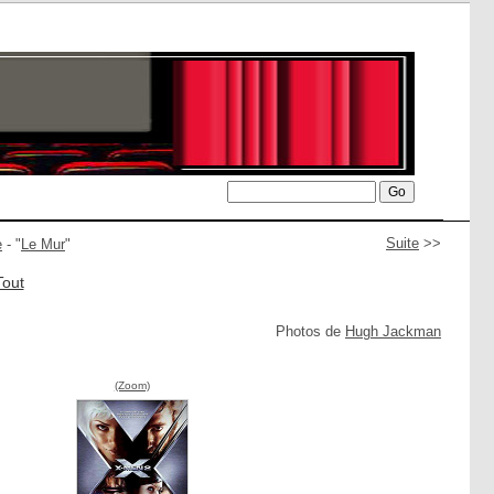
Suite
>>
e
- "
Le Mur
"
Tout
Photos de
Hugh Jackman
(Zoom)