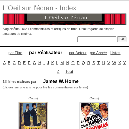
L'Oeil sur l'écran - Index
Blog cinéma : 6381 commentaires et critiques de films. Deux regards de simples
amateurs de cinéma.
par Réalisateur
par Titre
-
-
par Acteur
-
par Année
-
Listes
A
B
C
D
E
F
G
H
I
J
K
L
M
N
O
P
Q
R
S
T
U
V
W
X
Y
Z
-
Tout
James W. Horne
13
films réalisés par :
(cliquez sur une affiche pour lire les commentaires sur le film)
(Zoom)
(Zoom)