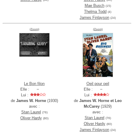
Mae Busch
(15)
Thelma Todd
(4)
James Finlayson
(24)
(Zoom)
(Zoom)
Le Bon filon
Oeil pour oeil
Elle :
Elle :
Lui :
Lui :
de
James W. Horne
(1930)
de
James W. Horne et Leo
avec :
McCarey
(1929)
Stan Laurel
avec :
(76)
Stan Laurel
Oliver Hardy
(76)
(80)
Oliver Hardy
(80)
James Finlayson
(24)