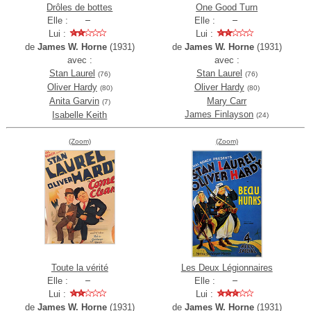
Drôles de bottes
One Good Turn
Elle :
Elle :
Lui :
Lui :
de
James W. Horne
(1931)
de
James W. Horne
(1931)
avec :
avec :
Stan Laurel
Stan Laurel
(76)
(76)
Oliver Hardy
Oliver Hardy
(80)
(80)
Anita Garvin
Mary Carr
(7)
James Finlayson
Isabelle Keith
(24)
(Zoom)
(Zoom)
Toute la vérité
Les Deux Légionnaires
Elle :
Elle :
Lui :
Lui :
de
James W. Horne
(1931)
de
James W. Horne
(1931)