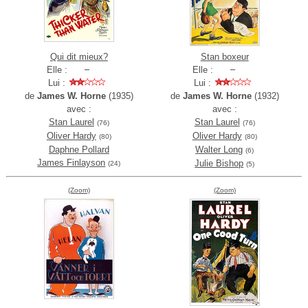
Qui dit mieux?
Stan boxeur
Elle :
Elle :
Lui :
Lui :
de
James W. Horne
(1935)
de
James W. Horne
(1932)
avec :
avec :
Stan Laurel
Stan Laurel
(76)
(76)
Oliver Hardy
Oliver Hardy
(80)
(80)
Daphne Pollard
Walter Long
(6)
James Finlayson
Julie Bishop
(24)
(5)
(Zoom)
(Zoom)