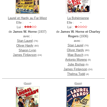
Laurel et Hardy au Far-West
La Bohémienne
Elle :
Elle :
Lui :
Lui :
de
James W. Horne
(1937)
de
James W. Horne et Charley
avec :
Rogers
(1936)
Stan Laurel
avec :
(76)
Stan Laurel
Oliver Hardy
(76)
(80)
Oliver Hardy
Sharon Lynn
(80)
James Finlayson
Mae Busch
(24)
(15)
Antonio Moreno
(5)
Julie Bishop
(5)
James Finlayson
(24)
Thelma Todd
(4)
(Zoom)
(Zoom)