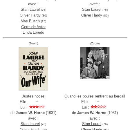
avec :
avec :
Stan Laurel
Stan Laurel
(76)
(76)
Oliver Hardy
Oliver Hardy
(80)
(80)
Mae Busch
(15)
Gertrude Astor
Linda Loredo
(Zoom)
(Zoom)
Justes noces
Quand les poules rentrent au bercail
Elle :
Elle :
Lui :
Lui :
de
James W. Horne
(1931)
de
James W. Horne
(1931)
avec :
avec :
Stan Laurel
Stan Laurel
(76)
(76)
Oliver Hardy
Oliver Hardy
(80)
(80)