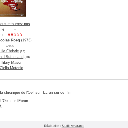
ous retournez pas
lle :
Lui :
icolas Roeg
(1973)
avec :
ulie Christie
(13)
ald Sutherland
(18)
Hilary Mason
Clelia Matania
 la chronique de l'Oeil sur l'Ecran sur ce film.
L'Oeil sur l'Ecran.
B.
Réalisation :
Studio Amarante