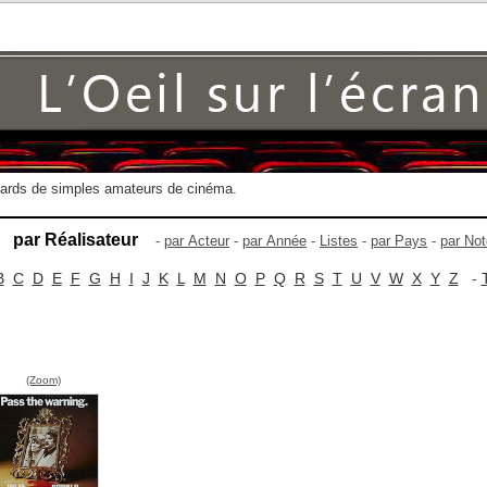
gards de simples amateurs de cinéma.
par Réalisateur
-
par Acteur
-
par Année
-
Listes
-
par Pays
-
par Not
B
C
D
E
F
G
H
I
J
K
L
M
N
O
P
Q
R
S
T
U
V
W
X
Y
Z
-
(Zoom)