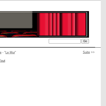
Suite
>>
e
- "
Le Mur
"
Tout