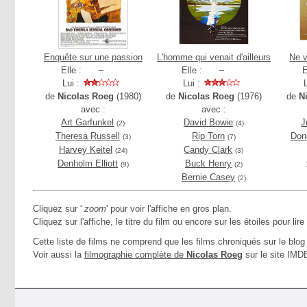
Enquête sur une passion
L'homme qui venait d'ailleurs
Ne v
Elle :
Elle :
E
Lui :
Lui :
de
Nicolas Roeg
(1980)
de
Nicolas Roeg
(1976)
de
N
avec :
avec :
Art Garfunkel
David Bowie
J
(2)
(4)
Theresa Russell
Rip Torn
Don
(3)
(7)
Harvey Keitel
Candy Clark
(24)
(3)
Denholm Elliott
Buck Henry
(9)
(2)
Bernie Casey
(2)
Cliquez sur '
zoom
' pour voir l'affiche en gros plan.
Cliquez sur l'affiche, le titre du film ou encore sur les étoiles pour lire
Cette liste de films ne comprend que les films chroniqués sur le blog 
Voir aussi la
filmographie complète de
Nicolas Roeg
sur le site IMD