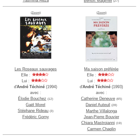
Yasmina Reza
Benoît Magimel
(27)
(Zoom)
(Zoom)
Les Roseaux sauvages
Ma saison préférée
Elle :
Elle :
Lui :
Lui :
d'
André Téchiné
(1994)
d'
André Téchiné
(1993)
avec :
avec :
Élodie Bouchez
Catherine Deneuve
(12)
(65)
Gaël Morel
Daniel Auteuil
(28)
Stéphane Rideau
Marthe Villalonga
(3)
Frédéric Gorny
Jean-Pierre Bouvier
Chiara Mastroianni
(19)
Carmen Chaplin