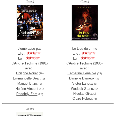
(Zoom)
(Zoom)
J'embrasse pas
Le Lieu du crime
Elle :
Elle :
Lui :
Lui :
d'
André Téchiné
(1991)
d'
André Téchiné
(1986)
avec :
avec :
Philippe Noiret
Catherine Deneuve
(39)
(65)
Emmanuelle Béart
Danielle Darrieux
(18)
(35)
Manuel Blanc
Victor Lanoux
(2)
(7)
Hélène Vincent
Wadeck Stanczak
(10)
Nicolas Giraudi
Roschdy Zem
(22)
Claire Nebout
(5)
(Zoom)