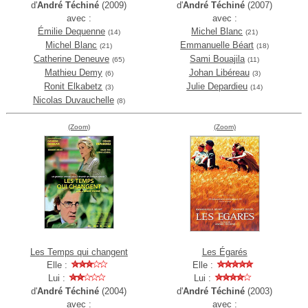
d'
André Téchiné
(2009)
d'
André Téchiné
(2007)
avec :
avec :
Émilie Dequenne
Michel Blanc
(14)
(21)
Michel Blanc
Emmanuelle Béart
(21)
(18)
Catherine Deneuve
Sami Bouajila
(65)
(11)
Mathieu Demy
Johan Libéreau
(6)
(3)
Ronit Elkabetz
Julie Depardieu
(3)
(14)
Nicolas Duvauchelle
(8)
(Zoom)
(Zoom)
Les Temps qui changent
Les Égarés
Elle :
Elle :
Lui :
Lui :
d'
André Téchiné
(2004)
d'
André Téchiné
(2003)
avec :
avec :