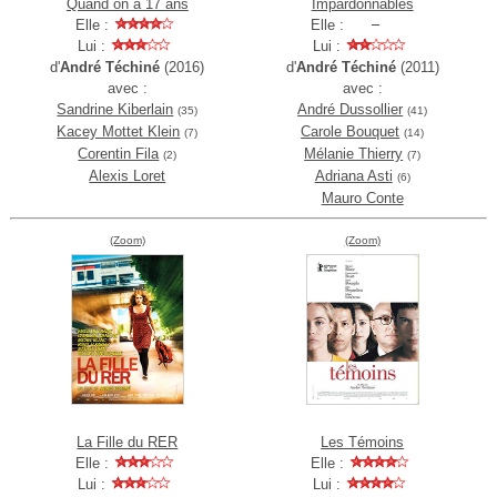
Quand on a 17 ans
Impardonnables
Elle :
Elle :
Lui :
Lui :
d'
André Téchiné
(2016)
d'
André Téchiné
(2011)
avec :
avec :
Sandrine Kiberlain
André Dussollier
(35)
(41)
Kacey Mottet Klein
Carole Bouquet
(7)
(14)
Corentin Fila
Mélanie Thierry
(2)
(7)
Alexis Loret
Adriana Asti
(6)
Mauro Conte
(Zoom)
(Zoom)
La Fille du RER
Les Témoins
Elle :
Elle :
Lui :
Lui :