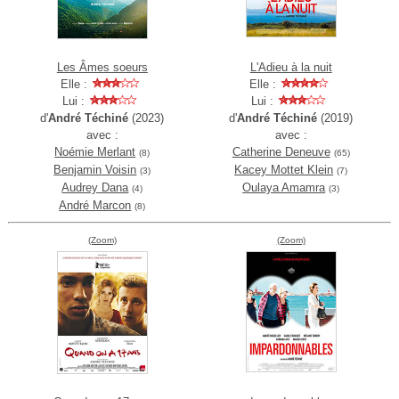
Les Âmes soeurs
L'Adieu à la nuit
Elle :
Elle :
Lui :
Lui :
d'
André Téchiné
(2023)
d'
André Téchiné
(2019)
avec :
avec :
Noémie Merlant
Catherine Deneuve
(8)
(65)
Benjamin Voisin
Kacey Mottet Klein
(3)
(7)
Audrey Dana
Oulaya Amamra
(4)
(3)
André Marcon
(8)
(Zoom)
(Zoom)