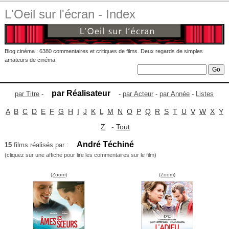
L'Oeil sur l'écran - Index
Blog cinéma : 6380 commentaires et critiques de films. Deux regards de simples
amateurs de cinéma.
par Réalisateur
par Titre
-
-
par Acteur
-
par Année
-
Listes
A
B
C
D
E
F
G
H
I
J
K
L
M
N
O
P
Q
R
S
T
U
V
W
X
Y
Z
-
Tout
André Téchiné
15
films réalisés par :
(cliquez sur une affiche pour lire les commentaires sur le film)
(Zoom)
(Zoom)