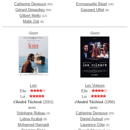
Catherine Deneuve
Emmanuelle Béart
(65)
(18)
Gérard Depardieu
Gaspard Ulliel
(58)
(9)
Gilbert Melki
(12)
Malik Zidi
(9)
(Zoom)
(Zoom)
Loin
Les Voleurs
Elle :
Elle :
Lui :
Lui :
d'
André Téchiné
(2001)
d'
André Téchiné
(1996)
avec :
avec :
Stéphane Rideau
Catherine Deneuve
(3)
(65)
Lubna Azabal
Daniel Auteuil
(8)
(28)
Mohamed Hamaidi
Laurence Côte
(3)