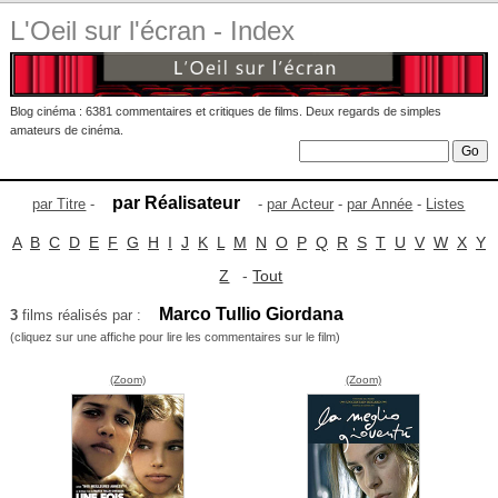
L'Oeil sur l'écran - Index
Blog cinéma : 6381 commentaires et critiques de films. Deux regards de simples
amateurs de cinéma.
par Réalisateur
par Titre
-
-
par Acteur
-
par Année
-
Listes
A
B
C
D
E
F
G
H
I
J
K
L
M
N
O
P
Q
R
S
T
U
V
W
X
Y
Z
-
Tout
Marco Tullio Giordana
3
films réalisés par :
(cliquez sur une affiche pour lire les commentaires sur le film)
(Zoom)
(Zoom)