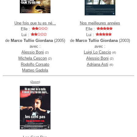
Une fois que tu es né...
Nos meilleures années
Elle :
Elle :
Lui :
Lui :
de
Marco Tullio Giordana
(2005)
de
Marco Tullio Giordana
(2003)
avec :
avec :
Alessio Boni
Luigi Lo Cascio
(2)
(4)
Michela Cescon
Alessio Boni
(2)
(2)
Rodolfo Corsato
Adriana Asti
(6)
Matteo Gadola
(Zoom)