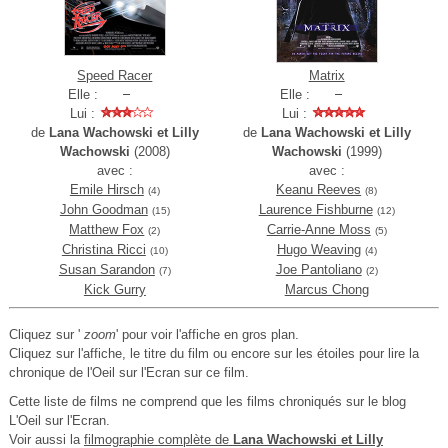
Speed Racer
Matrix
Elle :
Elle :
Lui :
Lui :
de
Lana Wachowski et Lilly
de
Lana Wachowski et Lilly
Wachowski
(2008)
Wachowski
(1999)
avec :
avec :
Emile Hirsch
Keanu Reeves
(4)
(8)
John Goodman
Laurence Fishburne
(15)
(12)
Matthew Fox
Carrie-Anne Moss
(2)
(5)
Christina Ricci
Hugo Weaving
(10)
(4)
Susan Sarandon
Joe Pantoliano
(7)
(2)
Kick Gurry
Marcus Chong
Cliquez sur '
zoom
' pour voir l'affiche en gros plan.
Cliquez sur l'affiche, le titre du film ou encore sur les étoiles pour lire la
chronique de l'Oeil sur l'Ecran sur ce film.
Cette liste de films ne comprend que les films chroniqués sur le blog
L'Oeil sur l'Ecran.
Voir aussi la
filmographie complète de
Lana Wachowski et Lilly