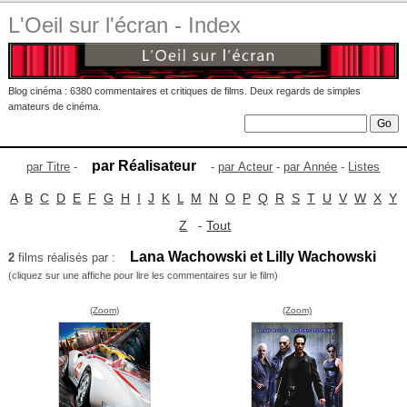
L'Oeil sur l'écran - Index
Blog cinéma : 6380 commentaires et critiques de films. Deux regards de simples
amateurs de cinéma.
par Réalisateur
par Titre
-
-
par Acteur
-
par Année
-
Listes
A
B
C
D
E
F
G
H
I
J
K
L
M
N
O
P
Q
R
S
T
U
V
W
X
Y
Z
-
Tout
Lana Wachowski et Lilly Wachowski
2
films réalisés par :
(cliquez sur une affiche pour lire les commentaires sur le film)
(Zoom)
(Zoom)