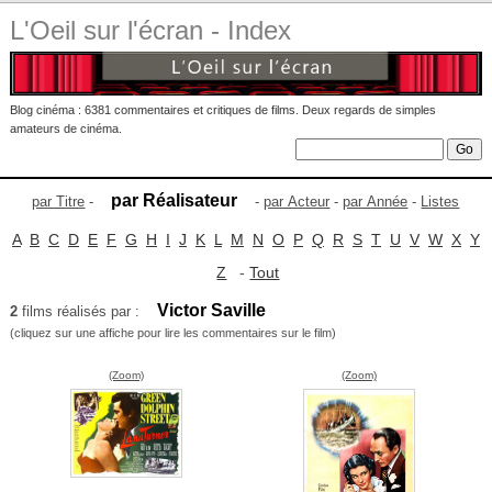
L'Oeil sur l'écran - Index
Blog cinéma : 6381 commentaires et critiques de films. Deux regards de simples
amateurs de cinéma.
par Réalisateur
par Titre
-
-
par Acteur
-
par Année
-
Listes
A
B
C
D
E
F
G
H
I
J
K
L
M
N
O
P
Q
R
S
T
U
V
W
X
Y
Z
-
Tout
Victor Saville
2
films réalisés par :
(cliquez sur une affiche pour lire les commentaires sur le film)
(Zoom)
(Zoom)