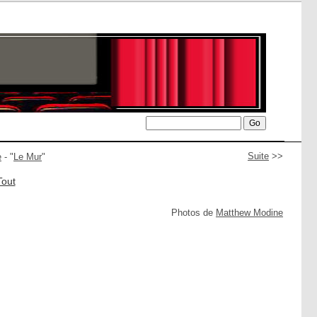
Suite
>>
e
- "
Le Mur
"
Tout
Photos de
Matthew Modine