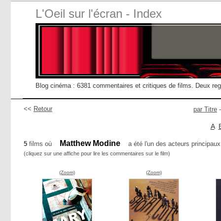
L'Oeil sur l'écran - Index
Blog cinéma : 6381 commentaires et critiques de films. Deux re
<<
Retour
par Titre
A
Matthew Modine
5
films où
a été l'un des acteurs principaux
(cliquez sur une affiche pour lire les commentaires sur le film)
(Zoom)
(Zoom)