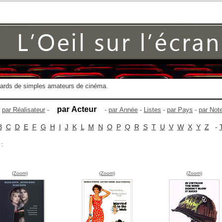
gards de simples amateurs de cinéma.
par Acteur
-
par Réalisateur
-
-
par Année
-
Listes
-
par Pays
-
par Not
B
C
D
E
F
G
H
I
J
K
L
M
N
O
P
Q
R
S
T
U
V
W
X
Y
Z
-
 :
(Zoom)
(Zoom)
(Zoom)