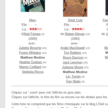
Mary
Short Cuts
Fen
Elle :
Elle :
E
Lui :
Lui :
d'
Abel Ferrara
de
Robert Altman
de
J
(5)
(16)
(2005)
(1993)
avec :
avec :
Juliette Binoche
Andie MacDowell
Me
(30)
(12)
Forest Whitaker
Tim Robbins
M
(14)
(14)
Mi
Matthew Modine
Bruce Davison
(2)
Heather Graham
Jack Lemmon
(4)
(20)
Marion Cotillard
Julianne Moore
(26)
(24)
Stefania Rocca
Matthew Modine
Lily Tomlin
(6)
Tom Waits
(5)
Cliquez sur '
zoom
' pour voir l'affiche en gros plan.
Cliquez sur l'affiche, le titre du film ou encore sur les étoiles pour lire
Cette liste ne comprend que les films chroniqués sur le blog L'Oeil su