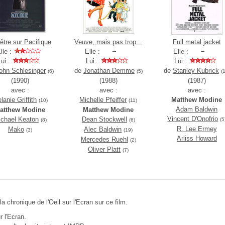
être sur Pacifique
Veuve, mais pas trop...
Full metal jacket
lle :
Elle :
Elle :
Lui :
Lui :
Lui :
ohn Schlesinger
de
Jonathan Demme
de
Stanley Kubrick
(6)
(5)
(
(1990)
(1988)
(1987)
avec :
avec :
avec :
lanie Griffith
Michelle Pfeiffer
Matthew Modine
(10)
(11)
Adam Baldwin
atthew Modine
Matthew Modine
Vincent D'Onofrio
chael Keaton
Dean Stockwell
(5
(8)
(6)
R. Lee Ermey
Mako
Alec Baldwin
(3)
(19)
Arliss Howard
Mercedes Ruehl
(2)
Oliver Platt
(7)
 la chronique de l'Oeil sur l'Ecran sur ce film.
r l'Ecran.