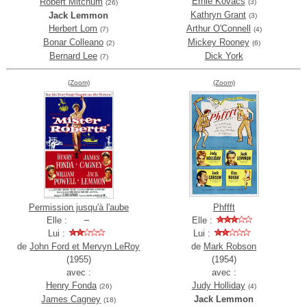
Ernie Kovacs
Robert Mitchum
(3)
(26)
Kathryn Grant
Jack Lemmon
(3)
Herbert Lom
Arthur O'Connell
(7)
(4)
Bonar Colleano
Mickey Rooney
(2)
(6)
Bernard Lee
Dick York
(7)
(Zoom)
(Zoom)
Permission jusqu'à l'aube
Phffft
Elle :
Elle :
Lui :
Lui :
de
John Ford et Mervyn LeRoy
de
Mark Robson
(1955)
(1954)
avec :
avec :
Henry Fonda
Judy Holliday
(26)
(4)
James Cagney
Jack Lemmon
(18)