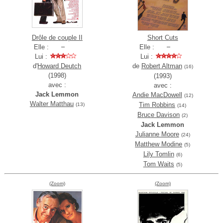
Drôle de couple II
Short Cuts
Elle :
Elle :
Lui :
Lui :
d'
Howard Deutch
de
Robert Altman
(16)
(1998)
(1993)
avec :
avec :
Jack Lemmon
Andie MacDowell
(12)
Walter Matthau
Tim Robbins
(13)
(14)
Bruce Davison
(2)
Jack Lemmon
Julianne Moore
(24)
Matthew Modine
(5)
Lily Tomlin
(6)
Tom Waits
(5)
(Zoom)
(Zoom)