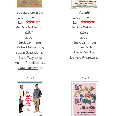
Spéciale première
Avanti!
Elle :
Elle :
Lui :
Lui :
de
Billy Wilder
de
Billy Wilder
(24)
(24)
(1974)
(1972)
avec :
avec :
Jack Lemmon
Jack Lemmon
Walter Matthau
Juliet Mills
(13)
Clive Revill
Susan Sarandon
(3)
(7)
Edward Andrews
David Wayne
(2)
(5)
Austin Pendleton
(2)
Carol Burnett
(2)
(Zoom)
(Zoom)