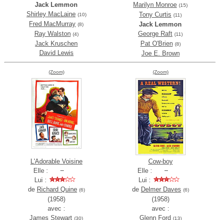
Jack Lemmon
Marilyn Monroe
(15)
Shirley MacLaine
Tony Curtis
(10)
(11)
Fred MacMurray
Jack Lemmon
(8)
Ray Walston
George Raft
(4)
(11)
Jack Kruschen
Pat O'Brien
(8)
David Lewis
Joe E. Brown
(Zoom)
(Zoom)
L'Adorable Voisine
Cow-boy
Elle :
Elle :
Lui :
Lui :
de
Richard Quine
de
Delmer Daves
(6)
(6)
(1958)
(1958)
avec :
avec :
James Stewart
Glenn Ford
(30)
(13)