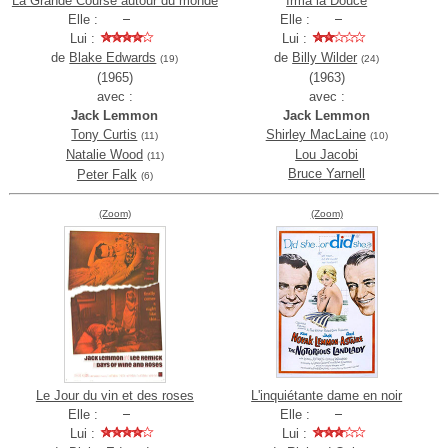
La Grande Course autour du monde
Irma la Douce
Elle :
Elle :
Lui :
Lui :
de
Blake Edwards
de
Billy Wilder
(19)
(24)
(1965)
(1963)
avec :
avec :
Jack Lemmon
Jack Lemmon
Tony Curtis
Shirley MacLaine
(11)
(10)
Natalie Wood
Lou Jacobi
(11)
Bruce Yarnell
Peter Falk
(6)
(Zoom)
(Zoom)
Le Jour du vin et des roses
L'inquiétante dame en noir
Elle :
Elle :
Lui :
Lui :