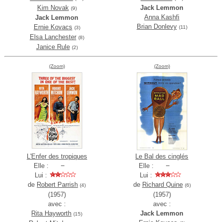
Kim Novak
Jack Lemmon
(9)
Anna Kashfi
Jack Lemmon
Brian Donlevy
Ernie Kovacs
(11)
(3)
Elsa Lanchester
(8)
Janice Rule
(2)
(Zoom)
(Zoom)
L'Enfer des tropiques
Le Bal des cinglés
Elle :
Elle :
Lui :
Lui :
de
Robert Parrish
de
Richard Quine
(4)
(6)
(1957)
(1957)
avec :
avec :
Rita Hayworth
Jack Lemmon
(15)