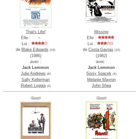
That's Life!
Missing
Elle :
Elle :
Lui :
Lui :
de
Blake Edwards
de
Costa-Gavras
(19)
(10)
(1986)
(1982)
avec :
avec :
Jack Lemmon
Jack Lemmon
Julie Andrews
Sissy Spacek
(8)
(4)
Sally Kellerman
Melanie Mayron
Robert Loggia
John Shea
(3)
(Zoom)
(Zoom)