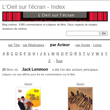
L'Oeil sur l'écran - Index
Blog cinéma : 6380 commentaires et critiques de films. Deux regards de simples
amateurs de cinéma.
par Acteur
par Titre
-
par Réalisateur
-
-
par Année
-
Listes
A
B
C
D
E
F
G
H
I
J
K
L
M
N
O
P
Q
R
S
T
U
V
W
X
Y
Z
-
Tout
Jack Lemmon
20
films où
a été l'un des acteurs principaux :
(cliquez sur une affiche pour lire les commentaires sur le film)
(Zoom)
(Zoom)