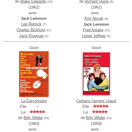
de
Blake Edwards
de
Richard Quine
(19)
(6)
(1962)
(1962)
avec :
avec :
Jack Lemmon
Kim Novak
(9)
Lee Remick
Jack Lemmon
(7)
Charles Bickford
Fred Astaire
(11)
(12)
Jack Klugman
Lionel Jeffries
(2)
(5)
(Zoom)
(Zoom)
La Garçonnière
Certains l'aiment chaud
Elle :
Elle :
Lui :
Lui :
de
Billy Wilder
de
Billy Wilder
(24)
(24)
(1960)
(1959)
avec :
avec :