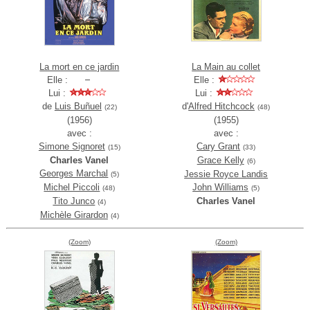
La mort en ce jardin
La Main au collet
Elle :
Elle :
Lui :
Lui :
de
Luis Buñuel
d'
Alfred Hitchcock
(22)
(48)
(1956)
(1955)
avec :
avec :
Simone Signoret
Cary Grant
(15)
(33)
Charles Vanel
Grace Kelly
(6)
Georges Marchal
Jessie Royce Landis
(5)
Michel Piccoli
John Williams
(48)
(5)
Tito Junco
Charles Vanel
(4)
Michèle Girardon
(4)
(Zoom)
(Zoom)