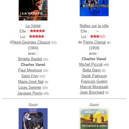
La Vérité
Rafles sur la ville
Elle :
Elle :
Lui :
Lui :
d'
Henri-Georges Clouzot
de
Pierre Chenal
(12)
(6)
(1960)
(1958)
avec :
avec :
Brigitte Bardot
Charles Vanel
(11)
Michel Piccoli
Charles Vanel
(48)
Paul Meurisse
Bella Darvi
(11)
(2)
Sami Frey
Danik Patisson
(12)
François Guérin
Marie-José Nat
(2)
Marcel Mouloudji
Louis Seigner
(10)
Jean Brochard
Jacques Perrin
(5)
(20)
(Zoom)
(Zoom)