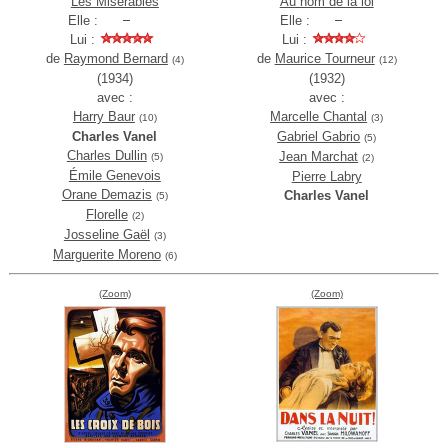
Les Misérables
Au nom de la loi
Elle :
Elle :
Lui :
Lui :
de
Raymond Bernard
de
Maurice Tourneur
(4)
(12)
(1934)
(1932)
avec :
avec :
Harry Baur
Marcelle Chantal
(10)
(3)
Charles Vanel
Gabriel Gabrio
(5)
Charles Dullin
Jean Marchat
(5)
(2)
Émile Genevois
Pierre Labry
Orane Demazis
Charles Vanel
(5)
Florelle
(2)
Josseline Gaël
(3)
Marguerite Moreno
(6)
(Zoom)
(Zoom)