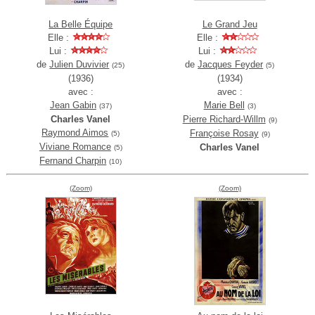
La Belle Équipe
Le Grand Jeu
Elle :
Elle :
Lui :
Lui :
de
Julien Duvivier
de
Jacques Feyder
(25)
(5)
(1936)
(1934)
avec :
avec :
Jean Gabin
Marie Bell
(37)
(3)
Charles Vanel
Pierre Richard-Willm
(9)
Raymond Aimos
Françoise Rosay
(5)
(9)
Viviane Romance
Charles Vanel
(5)
Fernand Charpin
(10)
(Zoom)
(Zoom)