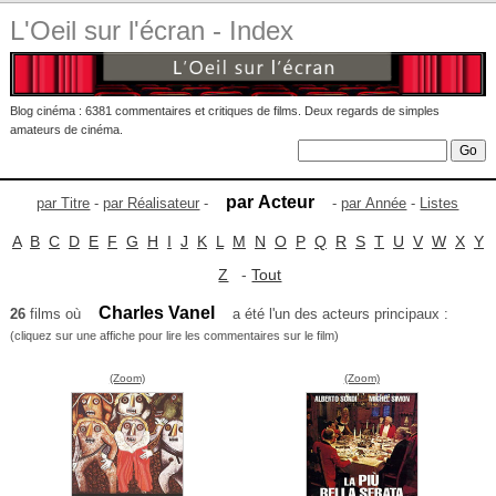
L'Oeil sur l'écran - Index
Blog cinéma : 6381 commentaires et critiques de films. Deux regards de simples
amateurs de cinéma.
par Acteur
par Titre
-
par Réalisateur
-
-
par Année
-
Listes
A
B
C
D
E
F
G
H
I
J
K
L
M
N
O
P
Q
R
S
T
U
V
W
X
Y
Z
-
Tout
Charles Vanel
26
films où
a été l'un des acteurs principaux :
(cliquez sur une affiche pour lire les commentaires sur le film)
(Zoom)
(Zoom)