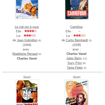
Le ciel est à vous
Carrefour
Elle :
Elle :
Lui :
Lui :
de
Jean Grémillon
de
Curtis Bernhardt
(6)
(5)
(1944)
(1938)
avec :
avec :
Madeleine Renaud
Charles Vanel
(6)
Jules Berry
Charles Vanel
(12)
Suzy Prim
(8)
Tania Fédor
(2)
(Zoom)
(Zoom)