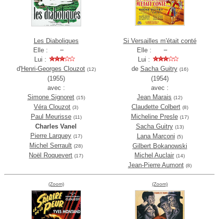
Les Diaboliques
Si Versailles m'était conté
Elle :
Elle :
Lui :
Lui :
d'
Henri-Georges Clouzot
de
Sacha Guitry
(12)
(16)
(1955)
(1954)
avec :
avec :
Simone Signoret
Jean Marais
(15)
(12)
Véra Clouzot
Claudette Colbert
(3)
(8)
Paul Meurisse
Micheline Presle
(11)
(17)
Charles Vanel
Sacha Guitry
(13)
Pierre Larquey
Lana Marconi
(17)
(5)
Michel Serrault
Gilbert Bokanowski
(28)
Noël Roquevert
Michel Auclair
(17)
(14)
Jean-Pierre Aumont
(8)
(Zoom)
(Zoom)