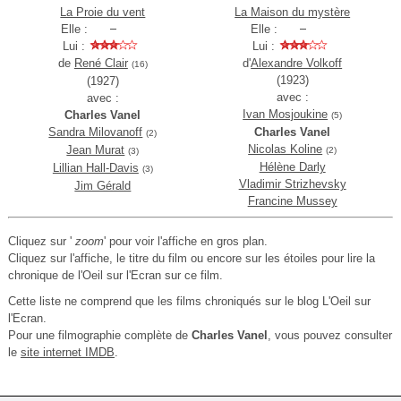
La Proie du vent
La Maison du mystère
Elle :
Elle :
Lui :
Lui :
de
René Clair
d'
Alexandre Volkoff
(16)
(1923)
(1927)
avec :
avec :
Ivan Mosjoukine
Charles Vanel
(5)
Sandra Milovanoff
Charles Vanel
(2)
Nicolas Koline
Jean Murat
(2)
(3)
Hélène Darly
Lillian Hall-Davis
(3)
Vladimir Strizhevsky
Jim Gérald
Francine Mussey
Cliquez sur '
zoom
' pour voir l'affiche en gros plan.
Cliquez sur l'affiche, le titre du film ou encore sur les étoiles pour lire la
chronique de l'Oeil sur l'Ecran sur ce film.
Cette liste ne comprend que les films chroniqués sur le blog L'Oeil sur
l'Ecran.
Pour une filmographie complète de
Charles Vanel
, vous pouvez consulter
le
site internet IMDB
.