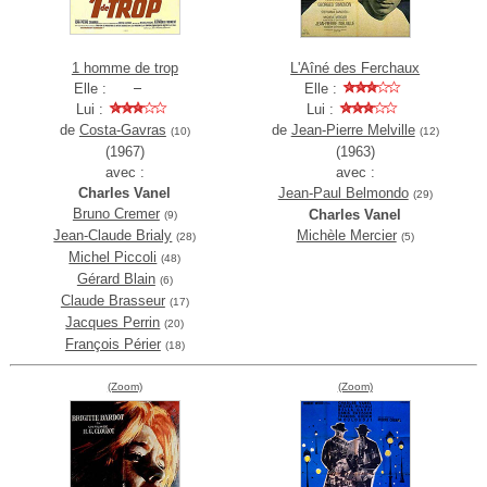
1 homme de trop
L'Aîné des Ferchaux
Elle :
Elle :
Lui :
Lui :
de
Costa-Gavras
de
Jean-Pierre Melville
(10)
(12)
(1967)
(1963)
avec :
avec :
Charles Vanel
Jean-Paul Belmondo
(29)
Bruno Cremer
Charles Vanel
(9)
Jean-Claude Brialy
Michèle Mercier
(28)
(5)
Michel Piccoli
(48)
Gérard Blain
(6)
Claude Brasseur
(17)
Jacques Perrin
(20)
François Périer
(18)
(Zoom)
(Zoom)