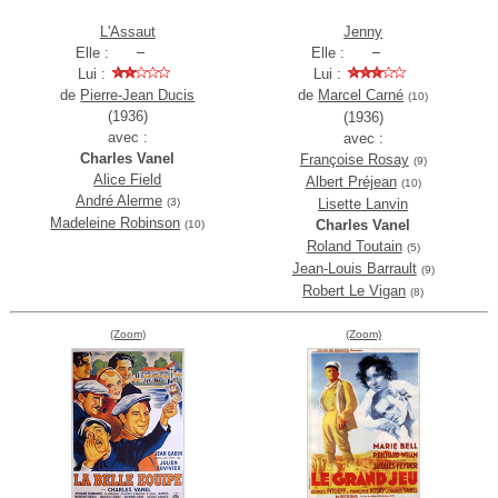
L'Assaut
Jenny
Elle :
Elle :
Lui :
Lui :
de
Pierre-Jean Ducis
de
Marcel Carné
(10)
(1936)
(1936)
avec :
avec :
Charles Vanel
Françoise Rosay
(9)
Alice Field
Albert Préjean
(10)
André Alerme
(3)
Lisette Lanvin
Madeleine Robinson
Charles Vanel
(10)
Roland Toutain
(5)
Jean-Louis Barrault
(9)
Robert Le Vigan
(8)
(Zoom)
(Zoom)