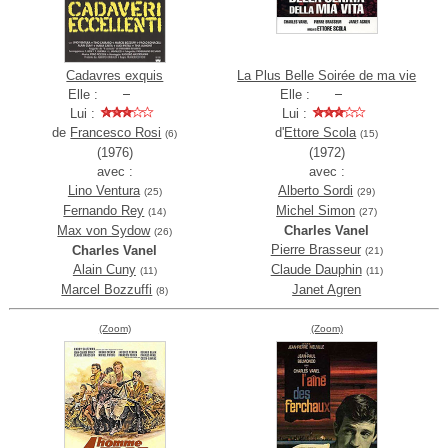
Cadavres exquis
La Plus Belle Soirée de ma vie
Elle :
Elle :
Lui :
Lui :
de
Francesco Rosi
d'
Ettore Scola
(6)
(15)
(1976)
(1972)
avec :
avec :
Lino Ventura
Alberto Sordi
(25)
(29)
Fernando Rey
Michel Simon
(14)
(27)
Max von Sydow
Charles Vanel
(26)
Pierre Brasseur
Charles Vanel
(21)
Alain Cuny
Claude Dauphin
(11)
(11)
Marcel Bozzuffi
Janet Agren
(8)
(Zoom)
(Zoom)