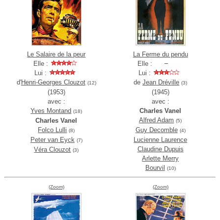
Le Salaire de la peur
La Ferme du pendu
Elle :
Elle :
Lui :
Lui :
d'
Henri-Georges Clouzot
de
Jean Dréville
(12)
(3)
(1953)
(1945)
avec :
avec :
Yves Montand
Charles Vanel
(18)
Alfred Adam
Charles Vanel
(5)
Folco Lulli
Guy Decomble
(8)
(4)
Peter van Eyck
Lucienne Laurence
(7)
Claudine Dupuis
Véra Clouzot
(3)
Arlette Merry
Bourvil
(10)
(Zoom)
(Zoom)