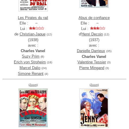
Les Pirates du rail
Abus de confiance
Elle :
Elle :
Lui :
Lui :
de
Christian-Jaque
d'
Henri Decoin
(12)
(12)
(1938)
(1937)
avec :
avec :
Charles Vanel
Danielle Darrieux
(35)
Suzy Prim
Charles Vanel
(8)
Erich von Stroheim
Valentine Tessier
(18)
(3)
Marcel Dalio
Pierre Mingand
(24)
(3)
Simone Renant
(4)
(Zoom)
(Zoom)