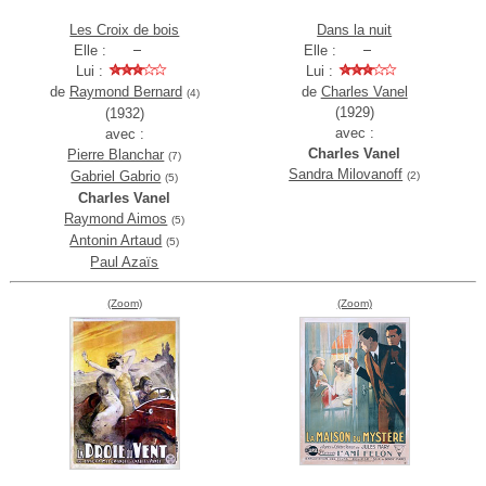
Les Croix de bois
Dans la nuit
Elle :
Elle :
Lui :
Lui :
de
Raymond Bernard
de
Charles Vanel
(4)
(1929)
(1932)
avec :
avec :
Charles Vanel
Pierre Blanchar
(7)
Sandra Milovanoff
Gabriel Gabrio
(2)
(5)
Charles Vanel
Raymond Aimos
(5)
Antonin Artaud
(5)
Paul Azaïs
(Zoom)
(Zoom)