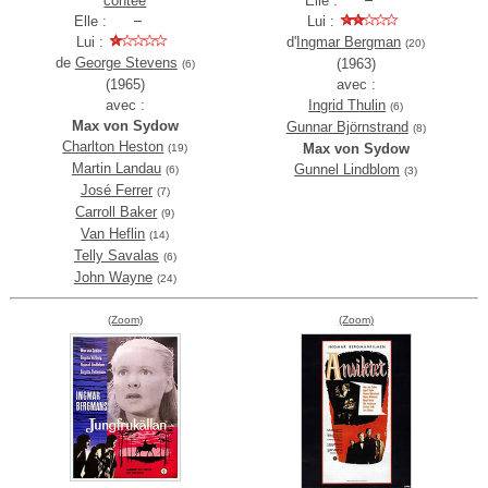
contée
Elle :
Elle :
Lui :
Lui :
d'
Ingmar Bergman
(20)
de
George Stevens
(1963)
(6)
(1965)
avec :
avec :
Ingrid Thulin
(6)
Max von Sydow
Gunnar Björnstrand
(8)
Charlton Heston
Max von Sydow
(19)
Martin Landau
Gunnel Lindblom
(6)
(3)
José Ferrer
(7)
Carroll Baker
(9)
Van Heflin
(14)
Telly Savalas
(6)
John Wayne
(24)
(Zoom)
(Zoom)