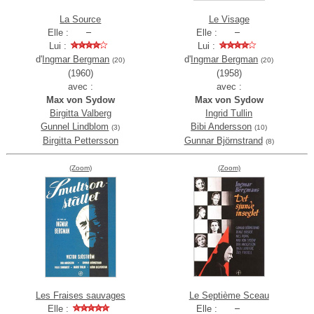
La Source
Le Visage
Elle :
Elle :
Lui :
Lui :
d'
Ingmar Bergman
d'
Ingmar Bergman
(20)
(20)
(1960)
(1958)
avec :
avec :
Max von Sydow
Max von Sydow
Birgitta Valberg
Ingrid Tullin
Gunnel Lindblom
Bibi Andersson
(3)
(10)
Birgitta Pettersson
Gunnar Björnstrand
(8)
(Zoom)
(Zoom)
Les Fraises sauvages
Le Septième Sceau
Elle :
Elle :