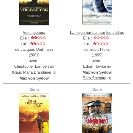
Vercingétorix
La neige tombait sur les cèdres
Elle :
Elle :
Lui :
Lui :
de
Jacques Dorfmann
de
Scott Hicks
(2001)
(1999)
avec :
avec :
Christopher Lambert
Ethan Hawke
(5)
(8)
Klaus Maria Brandauer
Max von Sydow
(5)
Sam Shepard
Max von Sydow
(9)
(Zoom)
(Zoom)