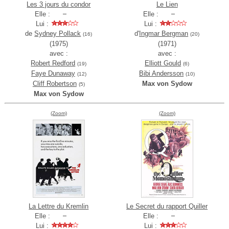
Les 3 jours du condor
Le Lien
Elle :
Elle :
Lui :
Lui :
de
Sydney Pollack
d'
Ingmar Bergman
(16)
(20)
(1975)
(1971)
avec :
avec :
Robert Redford
Elliott Gould
(19)
(6)
Faye Dunaway
Bibi Andersson
(12)
(10)
Cliff Robertson
Max von Sydow
(5)
Max von Sydow
(Zoom)
(Zoom)
La Lettre du Kremlin
Le Secret du rapport Quiller
Elle :
Elle :
Lui :
Lui :