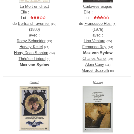
La Mort en direct
Cadavres exquis
Elle :
Elle :
Lui :
Lui :
de
Bertrand Tavernier
de
Francesco Rosi
(19)
(6)
(1980)
(1976)
avec :
avec :
Romy Schneider
Lino Ventura
(19)
(25)
Harvey Keitel
Fernando Rey
(24)
(14)
Harry Dean Stanton
Max von Sydow
(14)
Charles Vanel
Thérèse Liotard
(26)
(3)
Alain Cuny
Max von Sydow
(11)
Marcel Bozzuffi
(8)
(Zoom)
(Zoom)