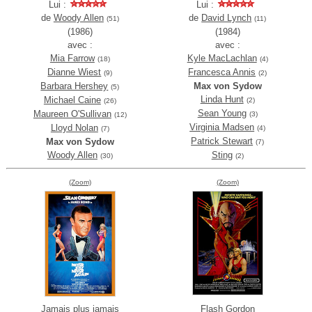
Lui :
Lui :
de
Woody Allen
de
David Lynch
(51)
(11)
(1986)
(1984)
avec :
avec :
Mia Farrow
Kyle MacLachlan
(18)
(4)
Dianne Wiest
Francesca Annis
(9)
(2)
Barbara Hershey
Max von Sydow
(5)
Linda Hunt
Michael Caine
(2)
(26)
Sean Young
Maureen O'Sullivan
(3)
(12)
Virginia Madsen
Lloyd Nolan
(4)
(7)
Patrick Stewart
Max von Sydow
(7)
Woody Allen
Sting
(30)
(2)
(Zoom)
(Zoom)
Jamais plus jamais
Flash Gordon