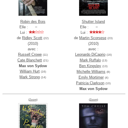
Robin des Bois
Shutter Island
Elle :
Elle :
Lui :
Lui :
de
Ridley Scott
de
Martin Scorsese
(22)
(23)
(2010)
(2010)
avec :
avec :
Russell Crowe
Leonardo DiCaprio
(11)
(16)
Cate Blanchett
Mark Ruffalo
(21)
(13)
Max von Sydow
Ben Kingsley
(13)
William Hurt
Michelle Williams
(16)
(8)
Mark Strong
Emily Mortimer
(14)
(4)
Patricia Clarkson
(10)
Max von Sydow
(Zoom)
(Zoom)