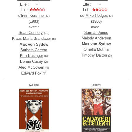
Elle :
Elle :
Lui :
Lui :
d'
Irvin Kershner
de
Mike Hodges
(2)
(3)
(1983)
(1980)
avec :
avec :
Sean Connery
Sam J. Jones
(22)
Melody Anderson
Klaus Maria Brandauer
(5)
Max von Sydow
Max von Sydow
Ornella Muti
Barbara Carrera
(8)
Timothy Dalton
Kim Basinger
(3)
(6)
Bernie Casey
(2)
Alec McCowen
(4)
Edward Fox
(4)
(Zoom)
(Zoom)