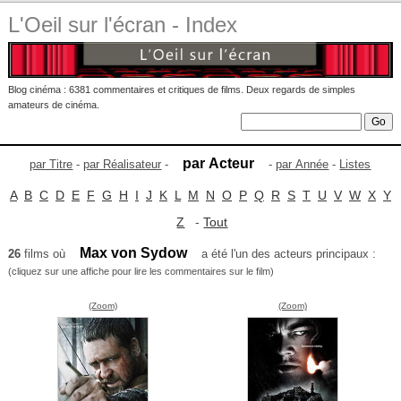
L'Oeil sur l'écran - Index
Blog cinéma : 6381 commentaires et critiques de films. Deux regards de simples
amateurs de cinéma.
par Acteur
par Titre
-
par Réalisateur
-
-
par Année
-
Listes
A
B
C
D
E
F
G
H
I
J
K
L
M
N
O
P
Q
R
S
T
U
V
W
X
Y
Z
-
Tout
Max von Sydow
26
films où
a été l'un des acteurs principaux :
(cliquez sur une affiche pour lire les commentaires sur le film)
(Zoom)
(Zoom)