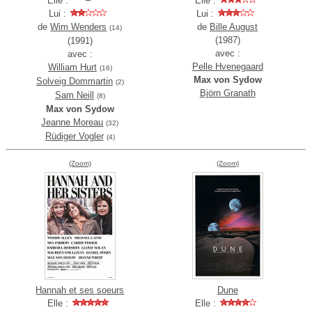
Elle :
Elle :
Lui :
Lui :
de
Wim Wenders
de
Bille August
(14)
(1987)
(1991)
avec :
avec :
Pelle Hvenegaard
William Hurt
(16)
Max von Sydow
Solveig Dommartin
(2)
Björn Granath
Sam Neill
(8)
Max von Sydow
Jeanne Moreau
(32)
Rüdiger Vogler
(4)
(Zoom)
(Zoom)
Hannah et ses soeurs
Dune
Elle :
Elle :