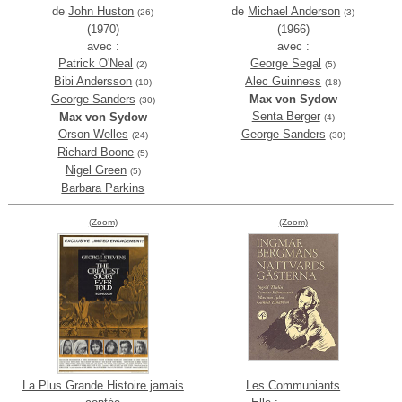
de
John Huston
de
Michael Anderson
(26)
(3)
(1970)
(1966)
avec :
avec :
Patrick O'Neal
George Segal
(2)
(5)
Bibi Andersson
Alec Guinness
(10)
(18)
George Sanders
Max von Sydow
(30)
Senta Berger
Max von Sydow
(4)
Orson Welles
George Sanders
(24)
(30)
Richard Boone
(5)
Nigel Green
(5)
Barbara Parkins
(Zoom)
(Zoom)
La Plus Grande Histoire jamais
Les Communiants