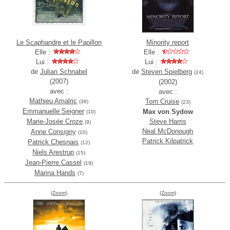
Le Scaphandre et le Papillon
Minority report
Elle :
Elle :
Lui :
Lui :
de
Julian Schnabel
de
Steven Spielberg
(24)
(2007)
(2002)
avec :
avec :
Mathieu Amalric
Tom Cruise
(38)
(23)
Emmanuelle Seigner
Max von Sydow
(10)
Marie-Josée Croze
Steve Harris
(9)
Neal McDonough
Anne Consigny
(10)
Patrick Kilpatrick
Patrick Chesnais
(12)
Niels Arestrup
(15)
Jean-Pierre Cassel
(19)
Marina Hands
(7)
(Zoom)
(Zoom)