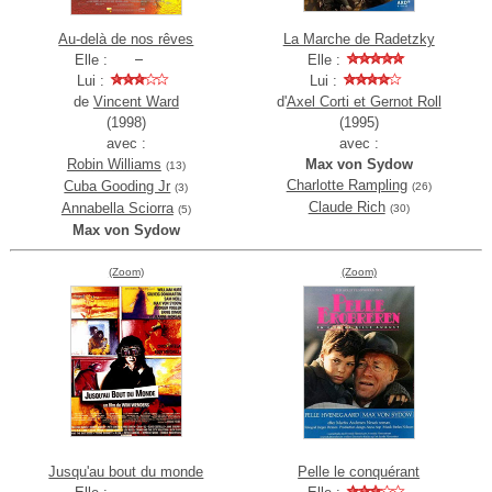
Au-delà de nos rêves
La Marche de Radetzky
Elle :
Elle :
Lui :
Lui :
de
Vincent Ward
d'
Axel Corti et Gernot Roll
(1998)
(1995)
avec :
avec :
Robin Williams
Max von Sydow
(13)
Charlotte Rampling
Cuba Gooding Jr
(26)
(3)
Claude Rich
Annabella Sciorra
(30)
(5)
Max von Sydow
(Zoom)
(Zoom)
Jusqu'au bout du monde
Pelle le conquérant