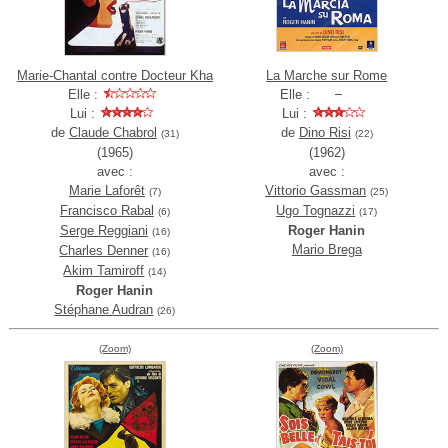
Marie-Chantal contre Docteur Kha
La Marche sur Rome
Elle :
Elle :
Lui :
Lui :
de
Claude Chabrol
de
Dino Risi
(31)
(22)
(1965)
(1962)
avec :
avec :
Marie Laforêt
Vittorio Gassman
(7)
(25)
Francisco Rabal
Ugo Tognazzi
(6)
(17)
Serge Reggiani
Roger Hanin
(16)
Mario Brega
Charles Denner
(16)
Akim Tamiroff
(14)
Roger Hanin
Stéphane Audran
(26)
(Zoom)
(Zoom)