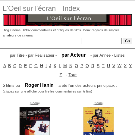
L'Oeil sur l'écran - Index
Blog cinéma : 6382 commentaires et critiques de films. Deux regards de simples
amateurs de cinéma.
par Acteur
par Titre
-
par Réalisateur
-
-
par Année
-
Listes
A
B
C
D
E
F
G
H
I
J
K
L
M
N
O
P
Q
R
S
T
U
V
W
X
Y
Z
-
Tout
Roger Hanin
5
films où
a été l'un des acteurs principaux :
(cliquez sur une affiche pour lire les commentaires sur le film)
(Zoom)
(Zoom)