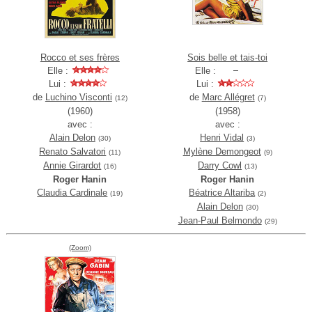
Rocco et ses frères
Sois belle et tais-toi
Elle :
Elle :
Lui :
Lui :
de
Luchino Visconti
de
Marc Allégret
(12)
(7)
(1960)
(1958)
avec :
avec :
Alain Delon
Henri Vidal
(30)
(3)
Renato Salvatori
Mylène Demongeot
(11)
(9)
Annie Girardot
Darry Cowl
(16)
(13)
Roger Hanin
Roger Hanin
Claudia Cardinale
Béatrice Altariba
(19)
(2)
Alain Delon
(30)
Jean-Paul Belmondo
(29)
(Zoom)