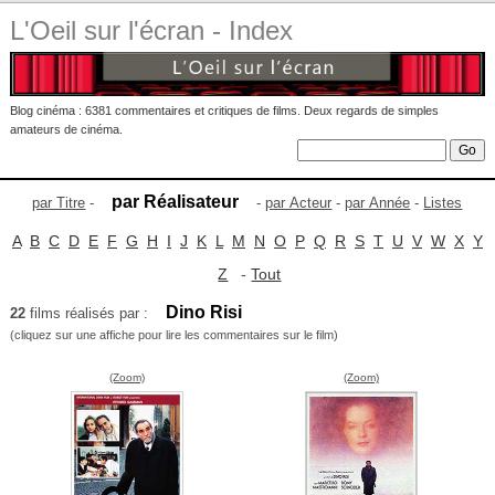
L'Oeil sur l'écran - Index
Blog cinéma : 6381 commentaires et critiques de films. Deux regards de simples
amateurs de cinéma.
par Réalisateur
par Titre
-
-
par Acteur
-
par Année
-
Listes
A
B
C
D
E
F
G
H
I
J
K
L
M
N
O
P
Q
R
S
T
U
V
W
X
Y
Z
-
Tout
Dino Risi
22
films réalisés par :
(cliquez sur une affiche pour lire les commentaires sur le film)
(Zoom)
(Zoom)