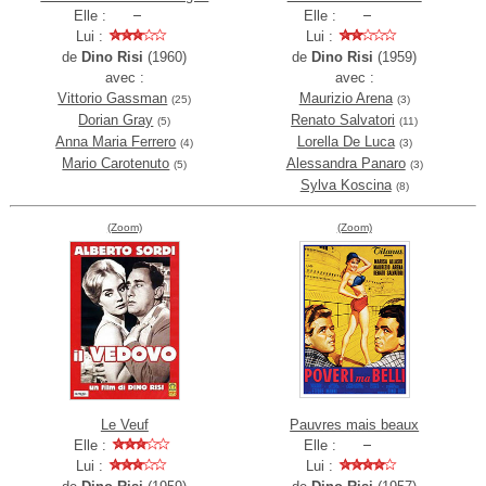
Elle :
Elle :
Lui :
Lui :
de
Dino Risi
(1960)
de
Dino Risi
(1959)
avec :
avec :
Vittorio Gassman
Maurizio Arena
(25)
(3)
Dorian Gray
Renato Salvatori
(5)
(11)
Anna Maria Ferrero
Lorella De Luca
(4)
(3)
Mario Carotenuto
Alessandra Panaro
(5)
(3)
Sylva Koscina
(8)
(Zoom)
(Zoom)
Le Veuf
Pauvres mais beaux
Elle :
Elle :
Lui :
Lui :