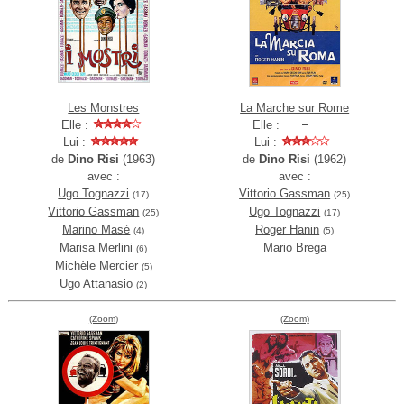
Les Monstres
La Marche sur Rome
Elle :
Elle :
Lui :
Lui :
de
Dino Risi
(1963)
de
Dino Risi
(1962)
avec :
avec :
Ugo Tognazzi
Vittorio Gassman
(17)
(25)
Vittorio Gassman
Ugo Tognazzi
(25)
(17)
Marino Masé
Roger Hanin
(4)
(5)
Marisa Merlini
Mario Brega
(6)
Michèle Mercier
(5)
Ugo Attanasio
(2)
(Zoom)
(Zoom)