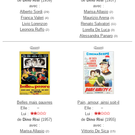
de
Dino Risi
(1959)
de
Dino Risi
(1957)
avec :
avec :
Alberto Sordi
Marisa Allasio
(29)
(2)
Franca Valeri
Maurizio Arena
(4)
(3)
Livio Lorenzon
Renato Salvatori
(11)
Leonora Ruffo
Lorella De Luca
(2)
(3)
Alessandra Panaro
(3)
(Zoom)
(Zoom)
Belles mais pauvres
Pain, amour, ainsi soit-il
Elle :
Elle :
Lui :
Lui :
de
Dino Risi
(1957)
de
Dino Risi
(1955)
avec :
avec :
Marisa Allasio
Vittorio De Sica
(2)
(15)