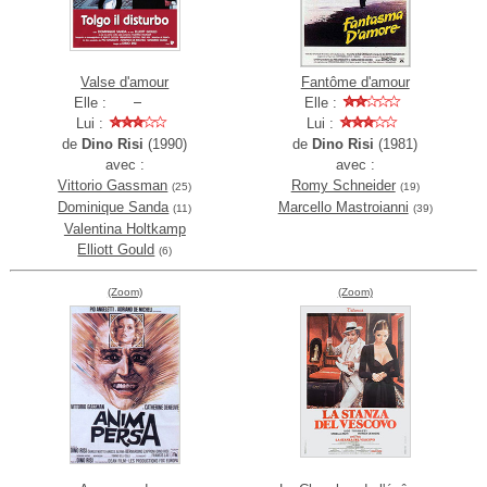
Valse d'amour
Fantôme d'amour
Elle :
Elle :
Lui :
Lui :
de
Dino Risi
(1990)
de
Dino Risi
(1981)
avec :
avec :
Vittorio Gassman
Romy Schneider
(25)
(19)
Dominique Sanda
Marcello Mastroianni
(11)
(39)
Valentina Holtkamp
Elliott Gould
(6)
(Zoom)
(Zoom)