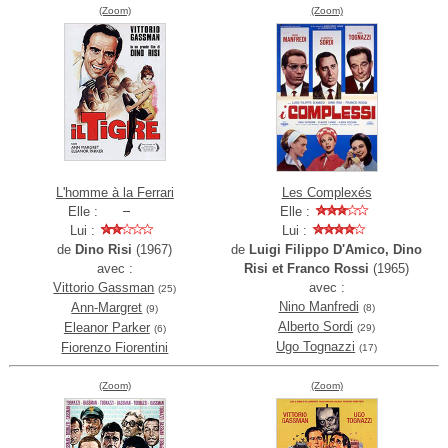
(Zoom)
(Zoom)
L'homme à la Ferrari
Les Complexés
Elle :
Elle :
Lui :
Lui :
de
Dino Risi
(1967)
de
Luigi Filippo D'Amico, Dino
avec :
Risi et Franco Rossi
(1965)
Vittorio Gassman
avec :
(25)
Nino Manfredi
Ann-Margret
(8)
(9)
Alberto Sordi
Eleanor Parker
(29)
(6)
Ugo Tognazzi
Fiorenzo Fiorentini
(17)
(Zoom)
(Zoom)