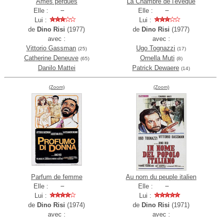
Ames perdues
La Chambre de l'évêque
Elle :
Elle :
Lui :
Lui :
de
Dino Risi
(1977)
de
Dino Risi
(1977)
avec :
avec :
Vittorio Gassman
Ugo Tognazzi
(25)
(17)
Catherine Deneuve
Ornella Muti
(65)
(8)
Danilo Mattei
Patrick Dewaere
(14)
(Zoom)
(Zoom)
Parfum de femme
Au nom du peuple italien
Elle :
Elle :
Lui :
Lui :
de
Dino Risi
(1974)
de
Dino Risi
(1971)
avec :
avec :