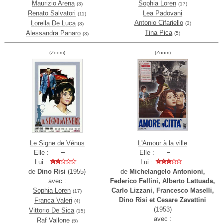
Maurizio Arena
Sophia Loren
(3)
(17)
Renato Salvatori
Lea Padovani
(11)
Antonio Cifariello
Lorella De Luca
(3)
(3)
Tina Pica
Alessandra Panaro
(5)
(3)
(Zoom)
(Zoom)
Le Signe de Vénus
L'Amour à la ville
Elle :
Elle :
Lui :
Lui :
de
Dino Risi
(1955)
de
Michelangelo Antonioni,
avec :
Federico Fellini, Alberto Lattuada,
Sophia Loren
Carlo Lizzani, Francesco Maselli,
(17)
Dino Risi et Cesare Zavattini
Franca Valeri
(4)
(1953)
Vittorio De Sica
(15)
avec :
Raf Vallone
(5)