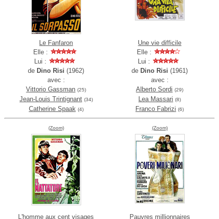
Le Fanfaron
Une vie difficile
Elle :
Elle :
Lui :
Lui :
de
Dino Risi
(1962)
de
Dino Risi
(1961)
avec :
avec :
Vittorio Gassman
Alberto Sordi
(25)
(29)
Jean-Louis Trintignant
Lea Massari
(34)
(8)
Catherine Spaak
Franco Fabrizi
(4)
(6)
(Zoom)
(Zoom)
L'homme aux cent visages
Pauvres millionnaires