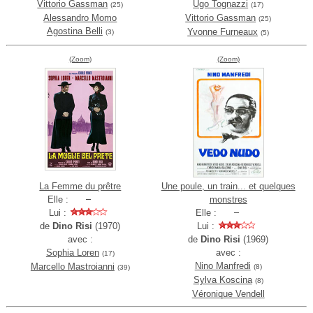
Vittorio Gassman
Ugo Tognazzi
(25)
(17)
Alessandro Momo
Vittorio Gassman
(25)
Agostina Belli
Yvonne Furneaux
(3)
(5)
(Zoom)
(Zoom)
La Femme du prêtre
Une poule, un train... et quelques
Elle :
monstres
Lui :
Elle :
de
Dino Risi
(1970)
Lui :
avec :
de
Dino Risi
(1969)
Sophia Loren
avec :
(17)
Nino Manfredi
Marcello Mastroianni
(8)
(39)
Sylva Koscina
(8)
Véronique Vendell