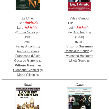
Le Dîner
Valse d'amour
Elle :
Elle :
Lui :
Lui :
d'
Ettore Scola
de
Dino Risi
(15)
(22)
(1998)
(1990)
avec :
avec :
Fanny Ardant
Vittorio Gassman
(19)
Dominique Sanda
Antonio Catania
(11)
Francesca d'Aloja
Valentina Holtkamp
Riccardo Garrone
Elliott Gould
(2)
(6)
Vittorio Gassman
Giancarlo Giannini
(9)
Marie Gillain
(9)
(Zoom)
(Zoom)