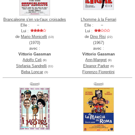
Brancaleone s'en va-t'aux croisades
L'homme à la Ferrari
Elle :
Elle :
Lui :
Lui :
de
Mario Monicelli
de
Dino Risi
(13)
(22)
(1970)
(1967)
avec :
avec :
Vittorio Gassman
Vittorio Gassman
Adolfo Celi
Ann-Margret
(9)
(9)
Stefania Sandrelli
Eleanor Parker
(11)
(6)
Beba Loncar
Fiorenzo Fiorentini
(3)
(Zoom)
(Zoom)