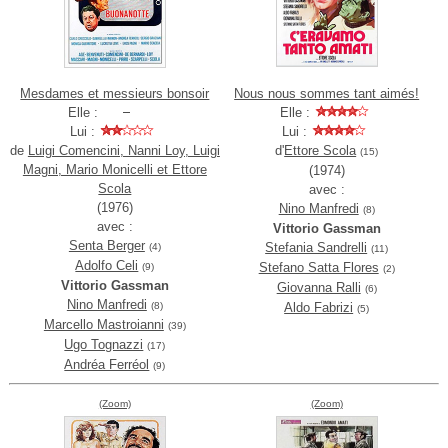
Mesdames et messieurs bonsoir
Nous nous sommes tant aimés!
Elle :
Elle :
Lui :
Lui :
de
Luigi Comencini, Nanni Loy, Luigi
d'
Ettore Scola
(15)
Magni, Mario Monicelli et Ettore
(1974)
Scola
avec :
(1976)
Nino Manfredi
(8)
avec :
Vittorio Gassman
Senta Berger
Stefania Sandrelli
(4)
(11)
Adolfo Celi
Stefano Satta Flores
(9)
(2)
Vittorio Gassman
Giovanna Ralli
(6)
Nino Manfredi
(8)
Aldo Fabrizi
(5)
Marcello Mastroianni
(39)
Ugo Tognazzi
(17)
Andréa Ferréol
(9)
(Zoom)
(Zoom)