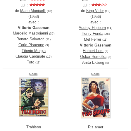
Lui :
Lui :
de
Mario Monicelli
de
King Vidor
(13)
(12)
(1958)
(1956)
avec :
avec :
Vittorio Gassman
Audrey Hepburn
(14)
Marcello Mastroianni
Henry Fonda
(39)
(26)
Renato Salvatori
Mel Ferrer
(11)
(11)
Carlo Pisacane
Vittorio Gassman
(3)
Tiberio Murgia
Herbert Lom
(7)
Claudia Cardinale
Oskar Homolka
(19)
(3)
Totò
Anita Ekberg
(11)
(4)
(Zoom)
(Zoom)
Trahison
Riz amer