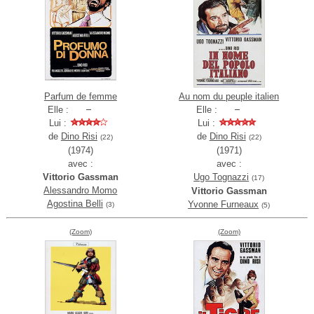
Parfum de femme
Au nom du peuple italien
Elle :
Elle :
Lui :
Lui :
de
Dino Risi
de
Dino Risi
(22)
(22)
(1974)
(1971)
avec :
avec :
Vittorio Gassman
Ugo Tognazzi
(17)
Alessandro Momo
Vittorio Gassman
Agostina Belli
Yvonne Furneaux
(3)
(5)
(Zoom)
(Zoom)