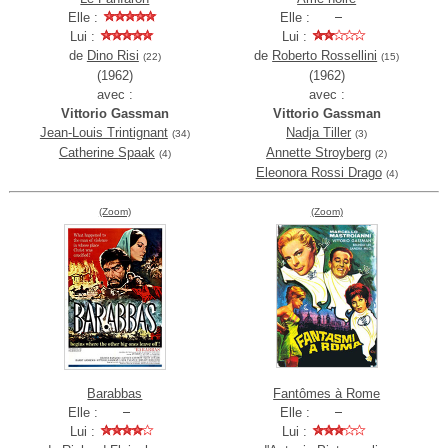
Elle :
Elle :
Lui :
Lui :
de
Dino Risi
de
Roberto Rossellini
(22)
(15)
(1962)
(1962)
avec :
avec :
Vittorio Gassman
Vittorio Gassman
Jean-Louis Trintignant
Nadja Tiller
(34)
(3)
Catherine Spaak
Annette Stroyberg
(4)
(2)
Eleonora Rossi Drago
(4)
(Zoom)
(Zoom)
Barabbas
Fantômes à Rome
Elle :
Elle :
Lui :
Lui :