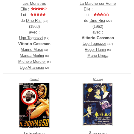
Les Monstres
La Marche sur Rome
Elle :
Elle :
Lui :
Lui :
de
Dino Risi
de
Dino Risi
(22)
(22)
(1963)
(1962)
avec :
avec :
Ugo Tognazzi
Vittorio Gassman
(17)
Ugo Tognazzi
Vittorio Gassman
(17)
Marino Masé
Roger Hanin
(4)
(5)
Marisa Merlini
Mario Brega
(6)
Michèle Mercier
(5)
Ugo Attanasio
(2)
(Zoom)
(Zoom)
Le Fanfaron
Âme noire