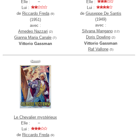
Elle :
Elle :
Lui :
Lui :
de
Riccardo Freda
de
Giuseppe De Santis
(9)
(1949)
(1951)
avec :
avec :
Silvana Mangano
Amedeo Nazzari
(12)
(2)
Doris Dowling
Gianna Maria Canale
(2)
(7)
Vittorio Gassman
Vittorio Gassman
Raf Vallone
(5)
(Zoom)
Le Chevalier mystérieux
Elle :
Lui :
de
Riccardo Freda
(9)