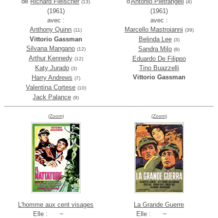
de
Richard Fleischer
d'
Antonio Pietrangeli
(13)
(4)
(1961)
(1961)
avec :
avec :
Anthony Quinn
Marcello Mastroianni
(11)
(39)
Vittorio Gassman
Belinda Lee
(3)
Silvana Mangano
Sandra Milo
(12)
(8)
Arthur Kennedy
Eduardo De Filippo
(12)
Katy Jurado
Tino Buazzelli
(3)
Vittorio Gassman
Harry Andrews
(7)
Valentina Cortese
(10)
Jack Palance
(9)
(Zoom)
(Zoom)
L'homme aux cent visages
La Grande Guerre
Elle :
Elle :