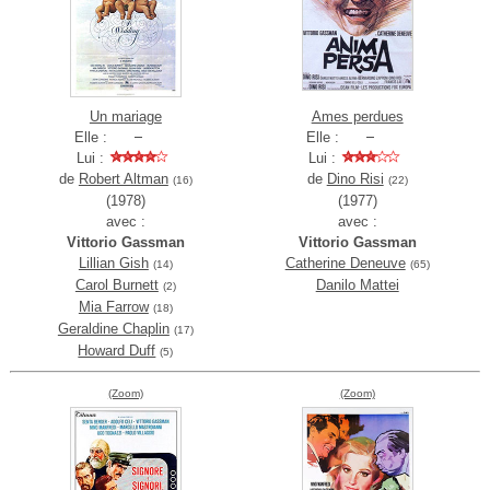
Un mariage
Ames perdues
Elle :
Elle :
Lui :
Lui :
de
Robert Altman
de
Dino Risi
(16)
(22)
(1978)
(1977)
avec :
avec :
Vittorio Gassman
Vittorio Gassman
Lillian Gish
Catherine Deneuve
(14)
(65)
Carol Burnett
Danilo Mattei
(2)
Mia Farrow
(18)
Geraldine Chaplin
(17)
Howard Duff
(5)
(Zoom)
(Zoom)