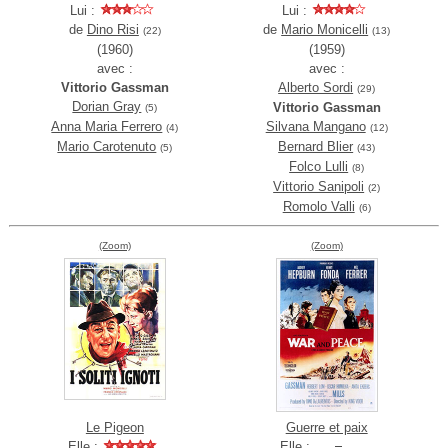
Lui :
Lui :
de
Dino Risi
de
Mario Monicelli
(22)
(13)
(1960)
(1959)
avec :
avec :
Vittorio Gassman
Alberto Sordi
(29)
Dorian Gray
Vittorio Gassman
(5)
Anna Maria Ferrero
Silvana Mangano
(4)
(12)
Mario Carotenuto
Bernard Blier
(5)
(43)
Folco Lulli
(8)
Vittorio Sanipoli
(2)
Romolo Valli
(6)
(Zoom)
(Zoom)
Le Pigeon
Guerre et paix
Elle :
Elle :