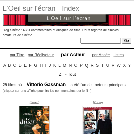
L'Oeil sur l'écran - Index
Blog cinéma : 6381 commentaires et critiques de films. Deux regards de simples
amateurs de cinéma.
par Acteur
par Titre
-
par Réalisateur
-
-
par Année
-
Listes
A
B
C
D
E
F
G
H
I
J
K
L
M
N
O
P
Q
R
S
T
U
V
W
X
Y
Z
-
Tout
Vittorio Gassman
25
films où
a été l'un des acteurs principaux :
(cliquez sur une affiche pour lire les commentaires sur le film)
(Zoom)
(Zoom)