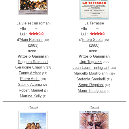
La vie est un roman
La Terrasse
Elle :
Elle :
Lui :
Lui :
d'
Alain Resnais
d'
Ettore Scola
(18)
(15)
(1983)
(1980)
avec :
avec :
Vittorio Gassman
Vittorio Gassman
Ruggero Raimondi
Ugo Tognazzi
(17)
Geraldine Chaplin
Jean-Louis Trintignant
(17)
(34)
Fanny Ardant
Marcello Mastroianni
(19)
(39)
Pierre Arditi
Stefania Sandrelli
(19)
(11)
Sabine Azéma
Serge Reggiani
(21)
(16)
Robert Manuel
Marie Trintignant
(5)
(9)
Martine Kelly
(2)
(Zoom)
(Zoom)