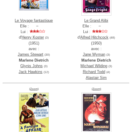
Le Voyage fantastique
Le Grand Alibi
Elle :
Elle :
Lui :
Lui :
d'
Henry Koster
d'
Alfred Hitchcock
(3)
(48)
(1951)
(1950)
avec :
avec :
James Stewart
Jane Wyman
(30)
(3)
Marlene Dietrich
Marlene Dietrich
Glynis Johns
Michael Wilding
(3)
(3)
Jack Hawkins
Richard Todd
(12)
(4)
Alastair Sim
(Zoom)
(Zoom)