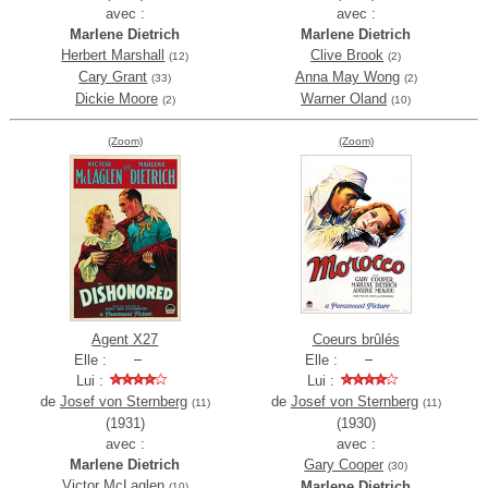
avec :
avec :
Marlene Dietrich
Marlene Dietrich
Herbert Marshall
Clive Brook
(12)
(2)
Cary Grant
Anna May Wong
(33)
(2)
Dickie Moore
Warner Oland
(2)
(10)
(Zoom)
(Zoom)
Agent X27
Coeurs brûlés
Elle :
Elle :
Lui :
Lui :
de
Josef von Sternberg
de
Josef von Sternberg
(11)
(11)
(1931)
(1930)
avec :
avec :
Marlene Dietrich
Gary Cooper
(30)
Victor McLaglen
Marlene Dietrich
(10)