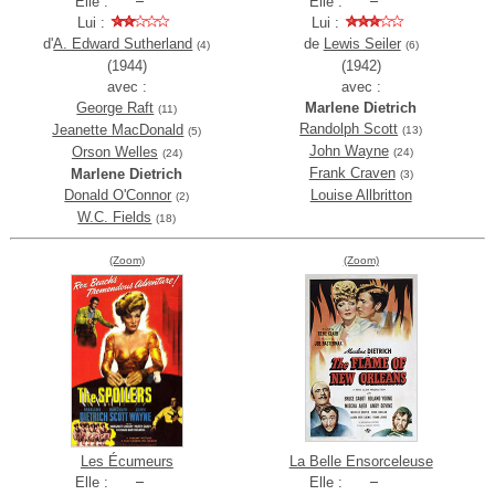
Elle :
Elle :
Lui :
Lui :
d'
A. Edward Sutherland
de
Lewis Seiler
(4)
(6)
(1944)
(1942)
avec :
avec :
George Raft
Marlene Dietrich
(11)
Randolph Scott
Jeanette MacDonald
(13)
(5)
John Wayne
Orson Welles
(24)
(24)
Frank Craven
Marlene Dietrich
(3)
Donald O'Connor
Louise Allbritton
(2)
W.C. Fields
(18)
(Zoom)
(Zoom)
Les Écumeurs
La Belle Ensorceleuse
Elle :
Elle :