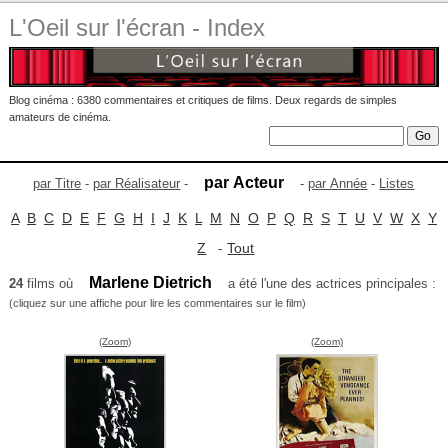
L'Oeil sur l'écran - Index
Blog cinéma : 6380 commentaires et critiques de films. Deux regards de simples
amateurs de cinéma.
par Acteur
par Titre
-
par Réalisateur
-
-
par Année
-
Listes
A
B
C
D
E
F
G
H
I
J
K
L
M
N
O
P
Q
R
S
T
U
V
W
X
Y
Z
-
Tout
Marlene Dietrich
24
films où
a été l'une des actrices principales :
(cliquez sur une affiche pour lire les commentaires sur le film)
(Zoom)
(Zoom)