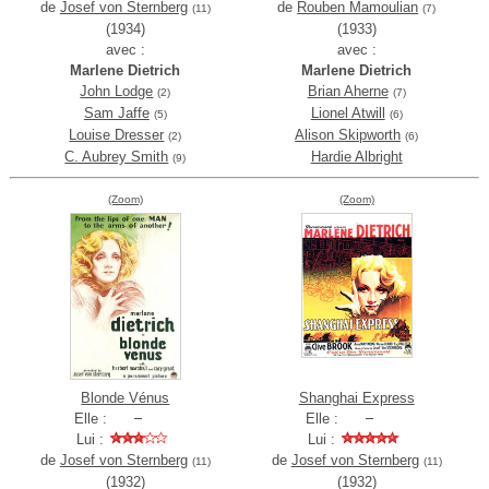
de
Josef von Sternberg
de
Rouben Mamoulian
(11)
(7)
(1934)
(1933)
avec :
avec :
Marlene Dietrich
Marlene Dietrich
John Lodge
Brian Aherne
(2)
(7)
Sam Jaffe
Lionel Atwill
(5)
(6)
Louise Dresser
Alison Skipworth
(2)
(6)
C. Aubrey Smith
Hardie Albright
(9)
(Zoom)
(Zoom)
Blonde Vénus
Shanghai Express
Elle :
Elle :
Lui :
Lui :
de
Josef von Sternberg
de
Josef von Sternberg
(11)
(11)
(1932)
(1932)