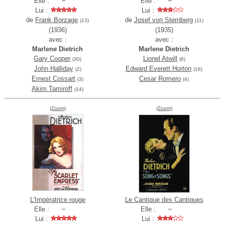
Elle :
Elle :
Lui :
Lui :
de
Frank Borzage
de
Josef von Sternberg
(13)
(11)
(1936)
(1935)
avec :
avec :
Marlene Dietrich
Marlene Dietrich
Gary Cooper
Lionel Atwill
(30)
(6)
John Halliday
Edward Everett Horton
(2)
(16)
Ernest Cossart
Cesar Romero
(3)
(4)
Akim Tamiroff
(14)
(Zoom)
(Zoom)
L'Impératrice rouge
Le Cantique des Cantiques
Elle :
Elle :
Lui :
Lui :