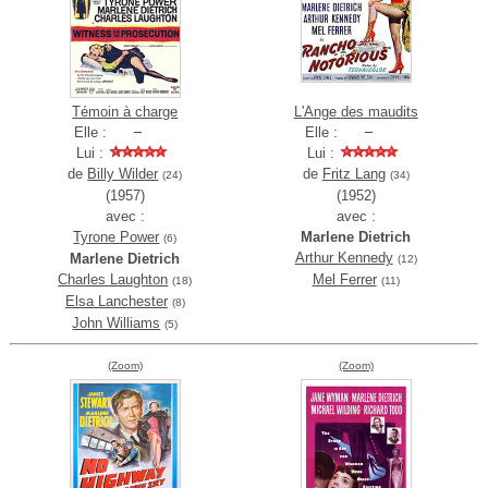
Témoin à charge
L'Ange des maudits
Elle :
Elle :
Lui :
Lui :
de
Billy Wilder
de
Fritz Lang
(24)
(34)
(1957)
(1952)
avec :
avec :
Tyrone Power
Marlene Dietrich
(6)
Arthur Kennedy
Marlene Dietrich
(12)
Charles Laughton
Mel Ferrer
(18)
(11)
Elsa Lanchester
(8)
John Williams
(5)
(Zoom)
(Zoom)