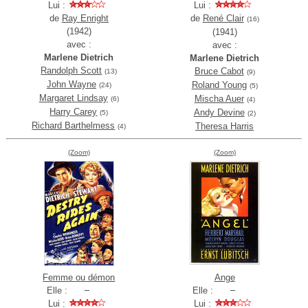
Lui :
Lui :
de
Ray Enright
de
René Clair
(16)
(1942)
(1941)
avec :
avec :
Marlene Dietrich
Marlene Dietrich
Randolph Scott
Bruce Cabot
(13)
(9)
John Wayne
Roland Young
(24)
(5)
Margaret Lindsay
Mischa Auer
(6)
(4)
Harry Carey
Andy Devine
(5)
(2)
Richard Barthelmess
Theresa Harris
(4)
(Zoom)
(Zoom)
Femme ou démon
Ange
Elle :
Elle :
Lui :
Lui :