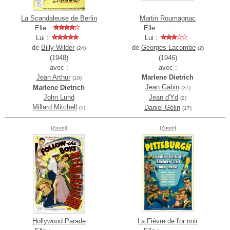
La Scandaleuse de Berlin
Martin Roumagnac
Elle :
Elle :
Lui :
Lui :
de
Billy Wilder
de
Georges Lacombe
(24)
(2)
(1948)
(1946)
avec :
avec :
Jean Arthur
Marlene Dietrich
(10)
Jean Gabin
Marlene Dietrich
(37)
John Lund
Jean d'Yd
(2)
Millard Mitchell
Daniel Gélin
(5)
(17)
(Zoom)
(Zoom)
Hollywood Parade
La Fièvre de l'or noir