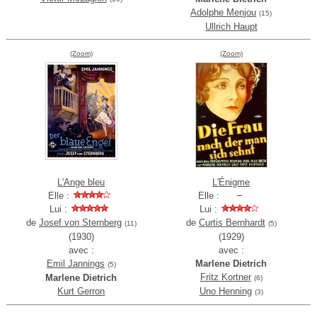
Adolphe Menjou
(15)
Ullrich Haupt
(Zoom)
(Zoom)
L'Ange bleu
L'Énigme
Elle :
Elle :
Lui :
Lui :
de
Josef von Sternberg
de
Curtis Bernhardt
(11)
(5)
(1930)
(1929)
avec :
avec :
Emil Jannings
Marlene Dietrich
(5)
Fritz Kortner
Marlene Dietrich
(6)
Kurt Gerron
Uno Henning
(3)