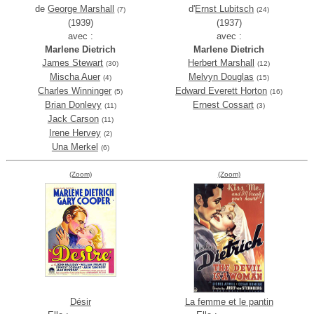
de
George Marshall
d'
Ernst Lubitsch
(7)
(24)
(1939)
(1937)
avec :
avec :
Marlene Dietrich
Marlene Dietrich
James Stewart
Herbert Marshall
(30)
(12)
Mischa Auer
Melvyn Douglas
(4)
(15)
Charles Winninger
Edward Everett Horton
(5)
(16)
Brian Donlevy
Ernest Cossart
(11)
(3)
Jack Carson
(11)
Irene Hervey
(2)
Una Merkel
(6)
(Zoom)
(Zoom)
Désir
La femme et le pantin