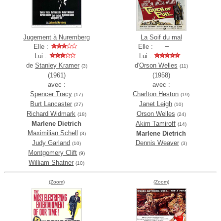
Jugement à Nuremberg
La Soif du mal
Elle :
Elle :
Lui :
Lui :
de
Stanley Kramer
d'
Orson Welles
(3)
(11)
(1961)
(1958)
avec :
avec :
Spencer Tracy
Charlton Heston
(17)
(19)
Burt Lancaster
Janet Leigh
(27)
(10)
Richard Widmark
Orson Welles
(18)
(24)
Marlene Dietrich
Akim Tamiroff
(14)
Maximilian Schell
Marlene Dietrich
(3)
Judy Garland
Dennis Weaver
(10)
(3)
Montgomery Clift
(9)
William Shatner
(10)
(Zoom)
(Zoom)