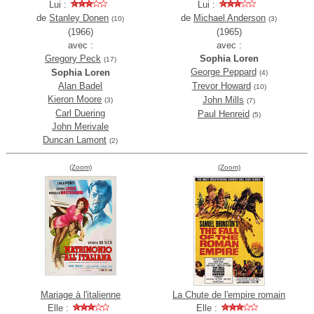
Lui :
Lui :
de
Stanley Donen
de
Michael Anderson
(10)
(3)
(1966)
(1965)
avec :
avec :
Gregory Peck
Sophia Loren
(17)
George Peppard
Sophia Loren
(4)
Alan Badel
Trevor Howard
(10)
Kieron Moore
John Mills
(3)
(7)
Carl Duering
Paul Henreid
(5)
John Merivale
Duncan Lamont
(2)
(Zoom)
(Zoom)
Mariage à l'italienne
La Chute de l'empire romain
Elle :
Elle :