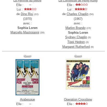
La Femme du prêtre
La Comtesse de Hong Kong
Elle :
Elle :
Lui :
Lui :
de
Dino Risi
de
Charles Chaplin
(22)
(50)
(1970)
(1967)
avec :
avec :
Sophia Loren
Marlon Brando
(15)
Marcello Mastroianni
Sophia Loren
(39)
Sydney Chaplin
(3)
Tippi Hedren
(3)
Margaret Rutherford
(9)
(Zoom)
(Zoom)
Arabesque
Operation Crossbow
Elle :
Elle :