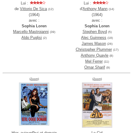
Lui :
Lui :
de
Vittorio De Sica
d'
Anthony Mann
(12)
(14)
(1964)
(1964)
avec :
avec :
Sophia Loren
Sophia Loren
Marcello Mastroianni
Stephen Boyd
(39)
(5)
Aldo Puglisi
Alec Guinness
(2)
(18)
James Mason
(26)
Christopher Plummer
(17)
Anthony Quayle
(8)
Mel Ferrer
(11)
Omar Sharif
(9)
(Zoom)
(Zoom)
Hier, aujourd'hui et demain
Le Cid