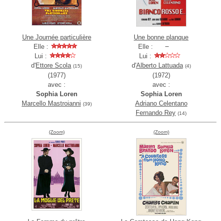
Une Journée particulière
Une bonne planque
Elle :
Elle :
Lui :
Lui :
d'
Ettore Scola
d'
Alberto Lattuada
(15)
(4)
(1977)
(1972)
avec :
avec :
Sophia Loren
Sophia Loren
Marcello Mastroianni
Adriano Celentano
(39)
Fernando Rey
(14)
(Zoom)
(Zoom)