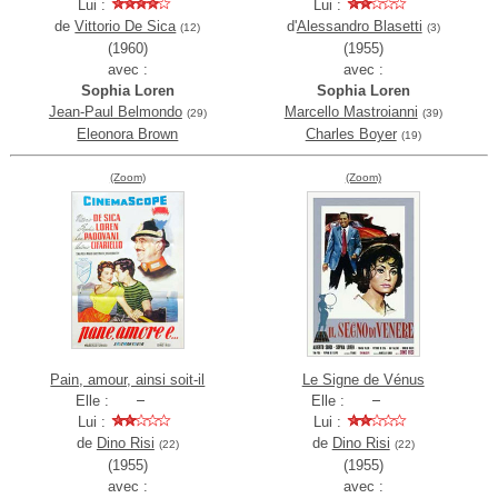
Lui :
Lui :
de
Vittorio De Sica
d'
Alessandro Blasetti
(12)
(3)
(1960)
(1955)
avec :
avec :
Sophia Loren
Sophia Loren
Jean-Paul Belmondo
Marcello Mastroianni
(29)
(39)
Eleonora Brown
Charles Boyer
(19)
(Zoom)
(Zoom)
Pain, amour, ainsi soit-il
Le Signe de Vénus
Elle :
Elle :
Lui :
Lui :
de
Dino Risi
de
Dino Risi
(22)
(22)
(1955)
(1955)
avec :
avec :