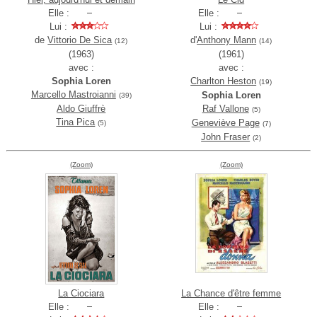
Elle :
Elle :
Lui :
Lui :
de
Vittorio De Sica
d'
Anthony Mann
(12)
(14)
(1963)
(1961)
avec :
avec :
Sophia Loren
Charlton Heston
(19)
Marcello Mastroianni
Sophia Loren
(39)
Aldo Giuffrè
Raf Vallone
(5)
Tina Pica
Geneviève Page
(5)
(7)
John Fraser
(2)
(Zoom)
(Zoom)
La Ciociara
La Chance d'être femme
Elle :
Elle :