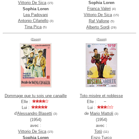
Vittorio De Sica
Sophia Loren
(15)
Franca Valeri
Sophia Loren
(4)
Lea Padovani
Vittorio De Sica
(15)
Antonio Cifariello
Raf Vallone
(3)
(5)
Tina Pica
Alberto Sordi
(5)
(29)
(Zoom)
(Zoom)
Dommage que tu sois une canaille
Toto misère et noblesse
Elle :
Elle :
Lui :
Lui :
d'
Alessandro Blasetti
de
Mario Mattoli
(3)
(3)
(1954)
(1954)
avec :
avec :
Vittorio De Sica
Totò
(15)
(11)
Sophia Loren
Enzo Turco