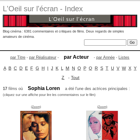
L'Oeil sur l'écran - Index
Blog cinéma : 6381 commentaires et critiques de films. Deux regards de simples
amateurs de cinéma.
par Acteur
par Titre
-
par Réalisateur
-
-
par Année
-
Listes
A
B
C
D
E
F
G
H
I
J
K
L
M
N
O
P
Q
R
S
T
U
V
W
X
Y
Z
-
Tout
Sophia Loren
17
films où
a été l'une des actrices principales :
(cliquez sur une affiche pour lire les commentaires sur le film)
(Zoom)
(Zoom)