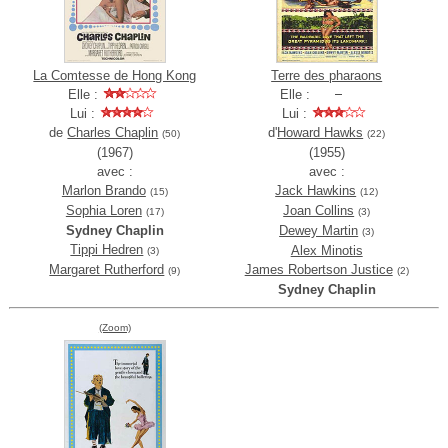
La Comtesse de Hong Kong
Terre des pharaons
Elle :
Elle :
Lui :
Lui :
de
Charles Chaplin
d'
Howard Hawks
(50)
(22)
(1967)
(1955)
avec :
avec :
Marlon Brando
Jack Hawkins
(15)
(12)
Sophia Loren
Joan Collins
(17)
(3)
Sydney Chaplin
Dewey Martin
(3)
Tippi Hedren
Alex Minotis
(3)
Margaret Rutherford
James Robertson Justice
(9)
(2)
Sydney Chaplin
(Zoom)