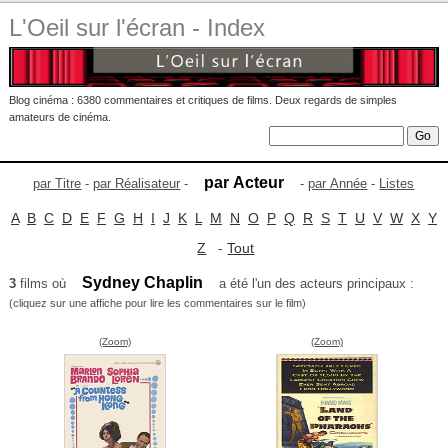
L'Oeil sur l'écran - Index
Blog cinéma : 6380 commentaires et critiques de films. Deux regards de simples
amateurs de cinéma.
par Acteur
par Titre
-
par Réalisateur
-
-
par Année
-
Listes
A
B
C
D
E
F
G
H
I
J
K
L
M
N
O
P
Q
R
S
T
U
V
W
X
Y
Z
-
Tout
Sydney Chaplin
3
films où
a été l'un des acteurs principaux :
(cliquez sur une affiche pour lire les commentaires sur le film)
(Zoom)
(Zoom)