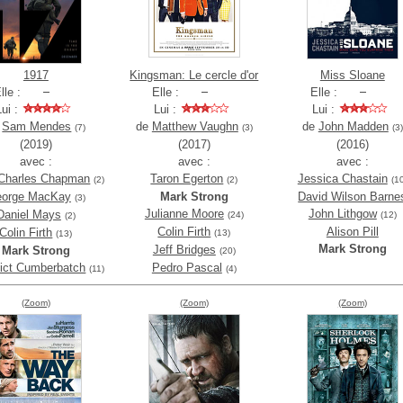
1917
Kingsman: Le cercle d'or
Miss Sloane
lle :
Elle :
Elle :
Lui :
Lui :
Lui :
e
Sam Mendes
de
Matthew Vaughn
de
John Madden
(7)
(3)
(3)
(2019)
(2017)
(2016)
avec :
avec :
avec :
Charles Chapman
Taron Egerton
Jessica Chastain
(2)
(2)
(1
orge MacKay
Mark Strong
David Wilson Barne
(3)
Julianne Moore
John Lithgow
Daniel Mays
(24)
(12)
(2)
Colin Firth
Alison Pill
Colin Firth
(13)
(13)
Mark Strong
Jeff Bridges
Mark Strong
(20)
ict Cumberbatch
Pedro Pascal
(11)
(4)
(Zoom)
(Zoom)
(Zoom)