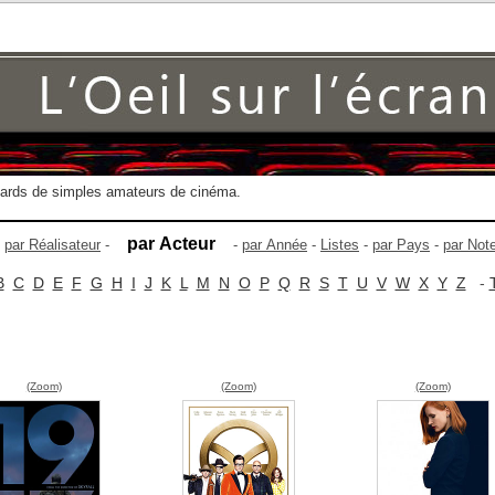
gards de simples amateurs de cinéma.
par Acteur
-
par Réalisateur
-
-
par Année
-
Listes
-
par Pays
-
par Not
B
C
D
E
F
G
H
I
J
K
L
M
N
O
P
Q
R
S
T
U
V
W
X
Y
Z
-
(Zoom)
(Zoom)
(Zoom)