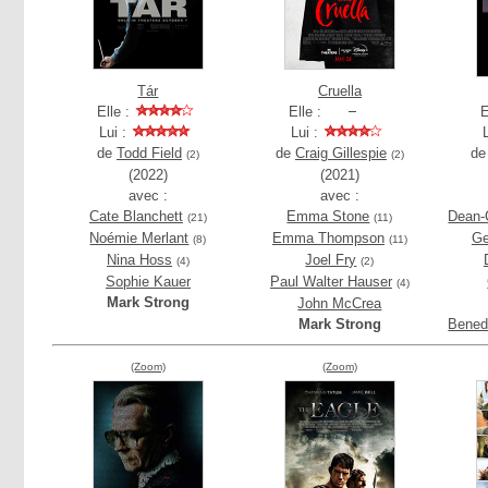
Tár
Cruella
Elle :
Elle :
E
Lui :
Lui :
de
Todd Field
de
Craig Gillespie
d
(2)
(2)
(2022)
(2021)
avec :
avec :
Cate Blanchett
Emma Stone
Dean-
(21)
(11)
Noémie Merlant
Emma Thompson
Ge
(8)
(11)
Nina Hoss
Joel Fry
(4)
(2)
Sophie Kauer
Paul Walter Hauser
(4)
Mark Strong
John McCrea
Mark Strong
Bened
(Zoom)
(Zoom)