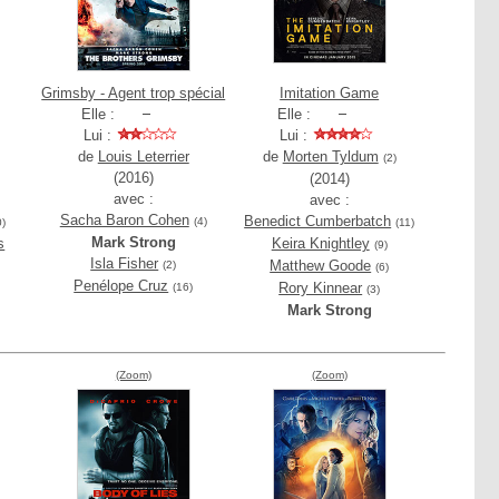
Grimsby - Agent trop spécial
Imitation Game
Elle :
Elle :
Lui :
Lui :
de
Louis Leterrier
de
Morten Tyldum
(2)
(2016)
(2014)
avec :
avec :
Sacha Baron Cohen
Benedict Cumberbatch
(4)
0)
(11)
Mark Strong
s
Keira Knightley
(9)
Isla Fisher
Matthew Goode
(2)
(6)
Penélope Cruz
Rory Kinnear
(16)
(3)
Mark Strong
(Zoom)
(Zoom)