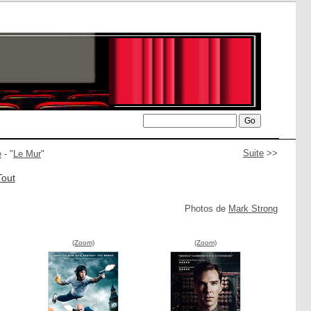
Suite
>>
e
- "
Le Mur
"
Tout
Photos de
Mark Strong
(Zoom)
(Zoom)