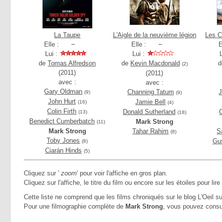
La Taupe
L'Aigle de la neuvième légion
Les C
Elle :
Elle :
E
Lui :
Lui :
de
Tomas Alfredson
de
Kevin Macdonald
(2)
(2011)
(2011)
avec :
avec :
Gary Oldman
Channing Tatum
J
(9)
(9)
John Hurt
Jamie Bell
(16)
(4)
Colin Firth
Donald Sutherland
C
(13)
(18)
Benedict Cumberbatch
Mark Strong
(11)
Mark Strong
Tahar Rahim
S
(8)
Toby Jones
Gus
(8)
Ciarán Hinds
(5)
Cliquez sur '
zoom
' pour voir l'affiche en gros plan.
Cliquez sur l'affiche, le titre du film ou encore sur les étoiles pour lire
Cette liste ne comprend que les films chroniqués sur le blog L'Oeil su
Pour une filmographie complète de
Mark Strong
, vous pouvez consu