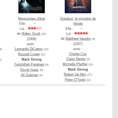
Mensonges d'état
Stardust, le mystère de
Elle :
l'étoile
Lui :
Elle :
de
Ridley Scott
Lui :
(22)
de
Matthew Vaughn
(2008)
(3)
avec :
(2007)
Leonardo DiCaprio
avec :
6)
(16)
Charlie Cox
Russell Crowe
(11)
Claire Danes
Mark Strong
(5)
2)
Michelle Pfeiffer
Golshifteh Farahani
(11)
(9)
Mark Strong
Oscar Isaac
(8)
Robert De Niro
Ali Suliman
(27)
(3)
Peter O'Toole
(11)