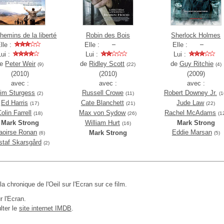
hemins de la liberté
Robin des Bois
Sherlock Holmes
lle :
Elle :
Elle :
Lui :
Lui :
Lui :
de
Peter Weir
de
Ridley Scott
de
Guy Ritchie
(9)
(22)
(4)
(2010)
(2010)
(2009)
avec :
avec :
avec :
im Sturgess
Russell Crowe
Robert Downey Jr.
(2)
(11)
(1
Ed Harris
Cate Blanchett
Jude Law
(17)
(21)
(22)
olin Farrell
Max von Sydow
Rachel McAdams
(18)
(26)
(1
Mark Strong
William Hurt
Mark Strong
(16)
aoirse Ronan
Eddie Marsan
Mark Strong
(6)
(5)
taf Skarsgård
(2)
 la chronique de l'Oeil sur l'Ecran sur ce film.
r l'Ecran.
lter le
site internet IMDB
.