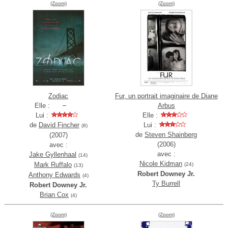
(Zoom)
(Zoom)
Zodiac
Fur, un portrait imaginaire de Diane
Elle :
Arbus
Lui :
Elle :
de
David Fincher
Lui :
(8)
de
Steven Shainberg
(2007)
(2006)
avec :
avec :
Jake Gyllenhaal
(14)
Nicole Kidman
Mark Ruffalo
(24)
(13)
Robert Downey Jr.
Anthony Edwards
(4)
Ty Burrell
Robert Downey Jr.
Brian Cox
(4)
(Zoom)
(Zoom)