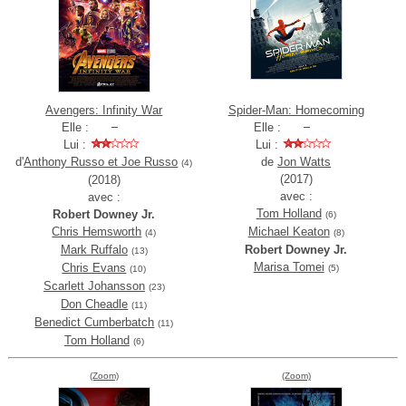
Avengers: Infinity War
Spider-Man: Homecoming
Elle :
Elle :
Lui :
Lui :
d'
Anthony Russo et Joe Russo
de
Jon Watts
(4)
(2017)
(2018)
avec :
avec :
Tom Holland
Robert Downey Jr.
(6)
Chris Hemsworth
Michael Keaton
(4)
(8)
Mark Ruffalo
Robert Downey Jr.
(13)
Marisa Tomei
Chris Evans
(5)
(10)
Scarlett Johansson
(23)
Don Cheadle
(11)
Benedict Cumberbatch
(11)
Tom Holland
(6)
(Zoom)
(Zoom)