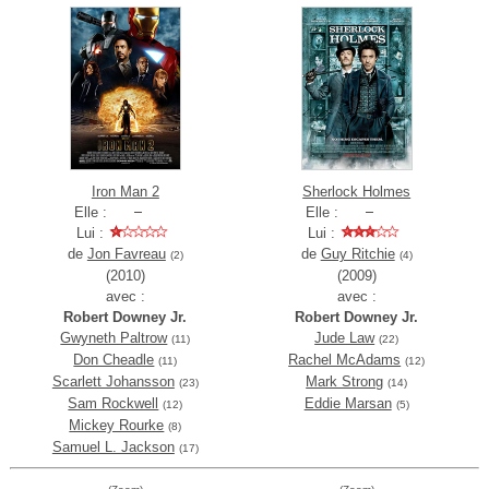
Iron Man 2
Sherlock Holmes
Elle :
Elle :
Lui :
Lui :
de
Jon Favreau
de
Guy Ritchie
(2)
(4)
(2010)
(2009)
avec :
avec :
Robert Downey Jr.
Robert Downey Jr.
Gwyneth Paltrow
Jude Law
(11)
(22)
Don Cheadle
Rachel McAdams
(11)
(12)
Scarlett Johansson
Mark Strong
(23)
(14)
Sam Rockwell
Eddie Marsan
(12)
(5)
Mickey Rourke
(8)
Samuel L. Jackson
(17)