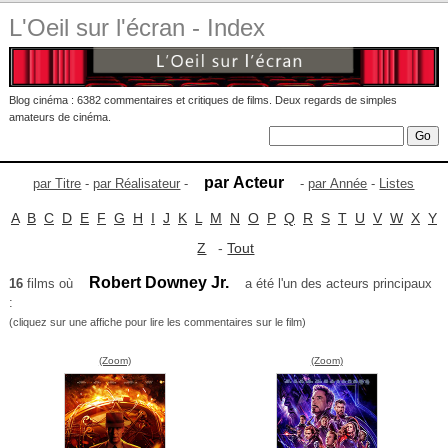
L'Oeil sur l'écran - Index
Blog cinéma : 6382 commentaires et critiques de films. Deux regards de simples
amateurs de cinéma.
par Acteur
par Titre
-
par Réalisateur
-
-
par Année
-
Listes
A
B
C
D
E
F
G
H
I
J
K
L
M
N
O
P
Q
R
S
T
U
V
W
X
Y
Z
-
Tout
Robert Downey Jr.
16
films où
a été l'un des acteurs principaux
:
(cliquez sur une affiche pour lire les commentaires sur le film)
(Zoom)
(Zoom)