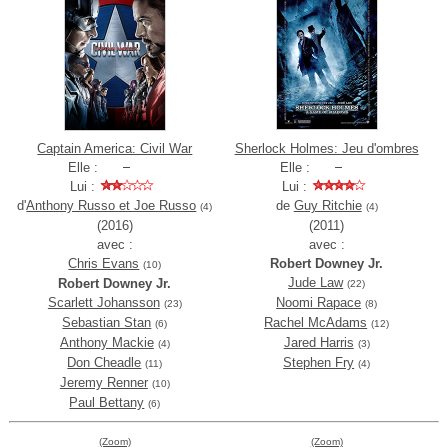
Captain America: Civil War
Sherlock Holmes: Jeu d'ombres
Elle :
Elle :
Lui :
Lui :
d'
Anthony Russo et Joe Russo
de
Guy Ritchie
(4)
(4)
(2016)
(2011)
avec :
avec :
Chris Evans
Robert Downey Jr.
(10)
Jude Law
Robert Downey Jr.
(22)
Scarlett Johansson
Noomi Rapace
(23)
(8)
Sebastian Stan
Rachel McAdams
(6)
(12)
Anthony Mackie
Jared Harris
(4)
(3)
Don Cheadle
Stephen Fry
(11)
(4)
Jeremy Renner
(10)
Paul Bettany
(6)
(Zoom)
(Zoom)