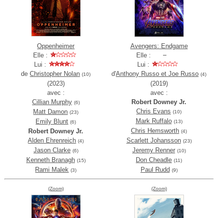
Oppenheimer
Avengers: Endgame
Elle :
Elle :
Lui :
Lui :
de
Christopher Nolan
d'
Anthony Russo et Joe Russo
(10)
(4)
(2023)
(2019)
avec :
avec :
Cillian Murphy
Robert Downey Jr.
(6)
Chris Evans
Matt Damon
(10)
(23)
Mark Ruffalo
Emily Blunt
(13)
(6)
Chris Hemsworth
Robert Downey Jr.
(4)
Alden Ehrenreich
Scarlett Johansson
(4)
(23)
Jason Clarke
Jeremy Renner
(6)
(10)
Kenneth Branagh
Don Cheadle
(15)
(11)
Rami Malek
Paul Rudd
(3)
(9)
(Zoom)
(Zoom)