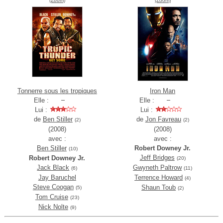
(Zoom)
(Zoom)
Tonnerre sous les tropiques
Iron Man
Elle :
Elle :
Lui :
Lui :
de
Ben Stiller
de
Jon Favreau
(2)
(2)
(2008)
(2008)
avec :
avec :
Ben Stiller
Robert Downey Jr.
(10)
Jeff Bridges
Robert Downey Jr.
(20)
Jack Black
Gwyneth Paltrow
(6)
(11)
Jay Baruchel
Terrence Howard
(4)
Steve Coogan
Shaun Toub
(5)
(2)
Tom Cruise
(23)
Nick Nolte
(9)