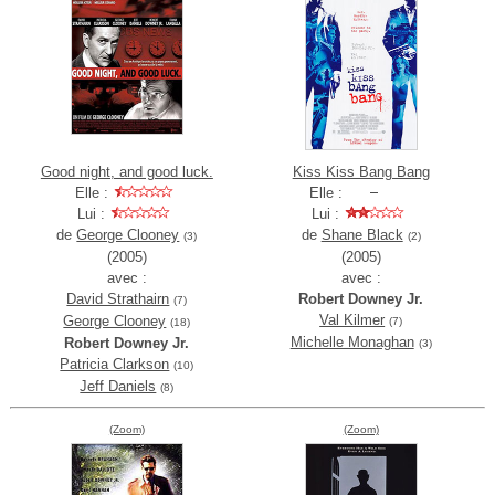
Good night, and good luck.
Kiss Kiss Bang Bang
Elle :
Elle :
Lui :
Lui :
de
George Clooney
de
Shane Black
(3)
(2)
(2005)
(2005)
avec :
avec :
David Strathairn
Robert Downey Jr.
(7)
Val Kilmer
George Clooney
(7)
(18)
Michelle Monaghan
Robert Downey Jr.
(3)
Patricia Clarkson
(10)
Jeff Daniels
(8)
(Zoom)
(Zoom)