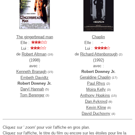
The gingerbread man
Chaplin
Elle :
Elle :
Lui :
Lui :
de
Robert Altman
de
Richard Attenborough
(16)
(2)
(1998)
(1992)
avec :
avec :
Kenneth Branagh
Robert Downey Jr.
(15)
Geraldine Chaplin
Embeth Davidtz
(17)
Robert Downey Jr.
Paul Rhys
(2)
Daryl Hannah
Moira Kelly
(5)
(3)
Tom Berenger
Anthony Hopkins
(3)
(15)
Dan Aykroyd
(9)
Kevin Kline
(8)
David Duchovny
(4)
Cliquez sur '
zoom
' pour voir l'affiche en gros plan.
Cliquez sur l'affiche, le titre du film ou encore sur les étoiles pour lire la