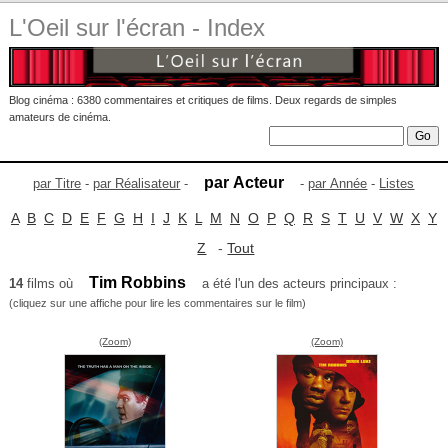
L'Oeil sur l'écran - Index
Blog cinéma : 6380 commentaires et critiques de films. Deux regards de simples
amateurs de cinéma.
par Acteur
par Titre
-
par Réalisateur
-
-
par Année
-
Listes
A
B
C
D
E
F
G
H
I
J
K
L
M
N
O
P
Q
R
S
T
U
V
W
X
Y
Z
-
Tout
Tim Robbins
14
films où
a été l'un des acteurs principaux :
(cliquez sur une affiche pour lire les commentaires sur le film)
(Zoom)
(Zoom)