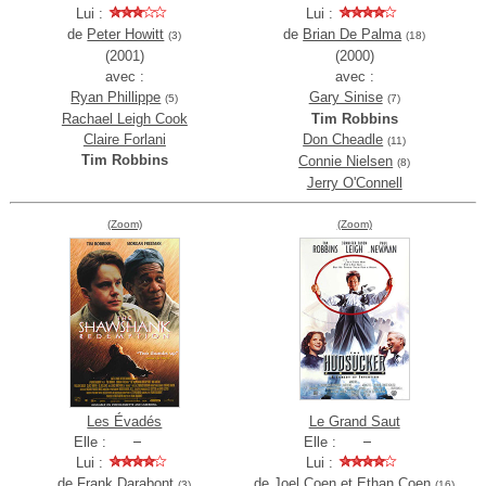
Lui :
Lui :
de
Peter Howitt
de
Brian De Palma
(3)
(18)
(2001)
(2000)
avec :
avec :
Ryan Phillippe
Gary Sinise
(5)
(7)
Rachael Leigh Cook
Tim Robbins
Claire Forlani
Don Cheadle
(11)
Tim Robbins
Connie Nielsen
(8)
Jerry O'Connell
(Zoom)
(Zoom)
Les Évadés
Le Grand Saut
Elle :
Elle :
Lui :
Lui :
de
Frank Darabont
de
Joel Coen et Ethan Coen
(3)
(16)