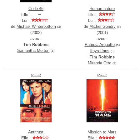
Code 46
Human nature
Elle :
Elle :
Lui :
Lui :
de
Michael Winterbottom
de
Michel Gondry
(3)
(8)
(2003)
(2001)
avec :
avec :
Tim Robbins
Patricia Arquette
(5)
Samantha Morton
Rhys Ifans
(4)
(5)
Tim Robbins
Miranda Otto
(2)
(Zoom)
(Zoom)
Antitrust
Mission to Mars
Elle :
Elle :