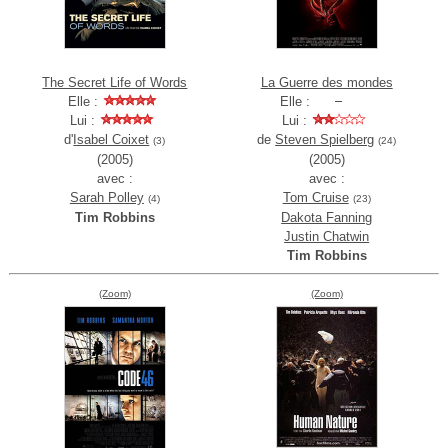
The Secret Life of Words
La Guerre des mondes
Elle :
Elle :
Lui :
Lui :
d'
Isabel Coixet
de
Steven Spielberg
(3)
(24)
(2005)
(2005)
avec :
avec :
Sarah Polley
Tom Cruise
(4)
(23)
Tim Robbins
Dakota Fanning
Justin Chatwin
Tim Robbins
(Zoom)
(Zoom)