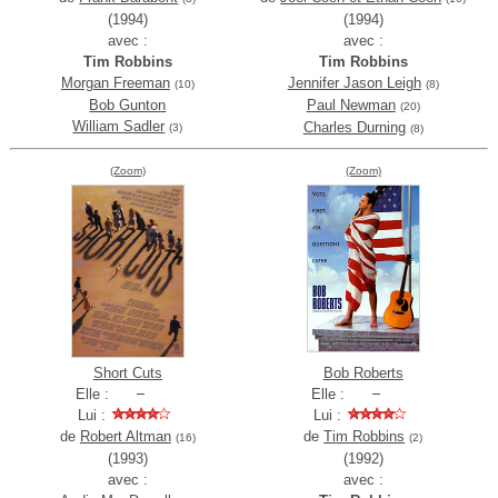
(1994)
(1994)
avec :
avec :
Tim Robbins
Tim Robbins
Morgan Freeman
Jennifer Jason Leigh
(10)
(8)
Bob Gunton
Paul Newman
(20)
William Sadler
Charles Durning
(3)
(8)
(Zoom)
(Zoom)
Short Cuts
Bob Roberts
Elle :
Elle :
Lui :
Lui :
de
Robert Altman
de
Tim Robbins
(16)
(2)
(1993)
(1992)
avec :
avec :