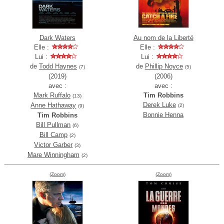
Dark Waters
Au nom de la Liberté
Elle :
Elle :
Lui :
Lui :
de
Todd Haynes
de
Phillip Noyce
(7)
(5)
(2019)
(2006)
avec :
avec :
Mark Ruffalo
Tim Robbins
(13)
Derek Luke
Anne Hathaway
(2)
(9)
Bonnie Henna
Tim Robbins
Bill Pullman
(6)
Bill Camp
(2)
Victor Garber
(3)
Mare Winningham
(2)
(Zoom)
(Zoom)