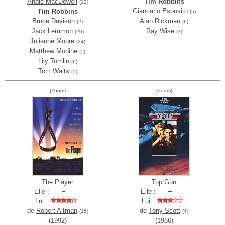
Andie MacDowell
Tim Robbins
(12)
Giancarlo Esposito
Tim Robbins
(5)
Bruce Davison
Alan Rickman
(2)
(6)
Jack Lemmon
Ray Wise
(20)
(3)
Julianne Moore
(24)
Matthew Modine
(5)
Lily Tomlin
(6)
Tom Waits
(5)
(Zoom)
(Zoom)
The Player
Top Gun
Elle :
Elle :
Lui :
Lui :
de
Robert Altman
de
Tony Scott
(16)
(4)
(1992)
(1986)